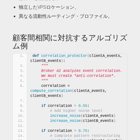
独立したVPSロケーション、
異なる流動性ルーティング・プロファイル。
顧客間相関に対抗するアルゴリズ
ム例
def
correlation_protector
(
clientA_events, 
clientB_events
)
:
"""
    Broker AI analyzes event correlation.
    We must create *anti-correlation*.
    """
    correlation = 
compute_correlation
(
clientA_events, 
clientB_events
)
if
 correlation 
>
0.55
:
# Add higher noise level
increase_noise
(
clientA_events
)
increase_noise
(
clientB_events
)
if
 correlation 
>
0.75
:
# Complete pattern restructuring