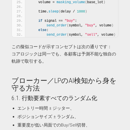
    volume = 
masking_volume
(
base_lot
)
    time.
sleep
(
delay / 
1000
)
if
 signal == 
"buy"
:
send_order
(
symbol, 
"buy"
, volume
)
else
:
send_order
(
symbol, 
"sell"
, volume
)
この擬似コードが示すコンセプトは次の通りです：
コアロジックは同一でも、各顧客は予測不能な独自の
軌跡で取引する。
ブローカー／LPのAI検知から身を
守る方法
6.1. 行動要素すべてのランダム化
エントリー時間 ± ジッター、
ポジションサイズ ± ランダム、
重要度が低い局面でのBuy/Sell切替、