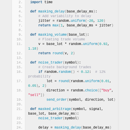
import
 time
def
masking_delay
(
base_delay_ms
)
:
# Add variability to delay
    jitter = random.
uniform
(
-20
, 
120
)
return
max
(
1
, base_delay_ms + jitter
)
def
masking_volume
(
base_lot
)
:
# Floating trade volume
    v = base_lot * random.
uniform
(
0.92
, 
1.18
)
return
round
(
v, 
2
)
def
noise_trader
(
symbol
)
:
# Create background trades
if
 random.
random
()
<
0.12
:  
# 12% 
probability
        lot = 
round
(
random.
uniform
(
0.01
, 
0.05
)
, 
2
)
        direction = random.
choice
([
"buy"
, 
"sell"
])
send_order
(
symbol, direction, lot
)
def
masked_arbitrage
(
symbol, signal, 
base_lot, base_delay_ms
)
:
noise_trader
(
symbol
)
    delay = 
masking_delay
(
base_delay_ms
)