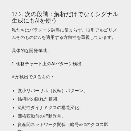
12.2. 次の段階：解析だけでなくシグナル
生成にもAIを使う
私たちはパラメータ調整に留まらず、取引アルゴリズ
ムそのものにAIを適用する方向性を重視しています。
具体的な開発領域：
1. 価格チャート上のAIパターン検出
AIが検出できるもの：
微小リバーサル（反転）パターン、
銘柄間の隠れた相関、
流動性ダイナミクスの構造変化、
価格変動前の行動異常、
資産間ネットワーク関係（暗号×FXのクロス影