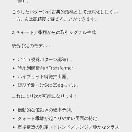
響）。
こうしたパターンは古典的指標として形式化しにくい
一方、AIは高精度で捉えることができます。
2. チャート／指標からの取引シグナル生成
統合予定のモデル：
CNN（視覚パターン認識）、
時系列解析向けTransformer、
ハイブリッド特徴抽出器、
短期予測向けSeq2Seqモデル。
これにより次が可能になります：
衝動的な値動きの確率予測、
クォート乖離が起こりやすい局面の特定、
市場構造の判定（トレンド／レンジ／静かなクラス