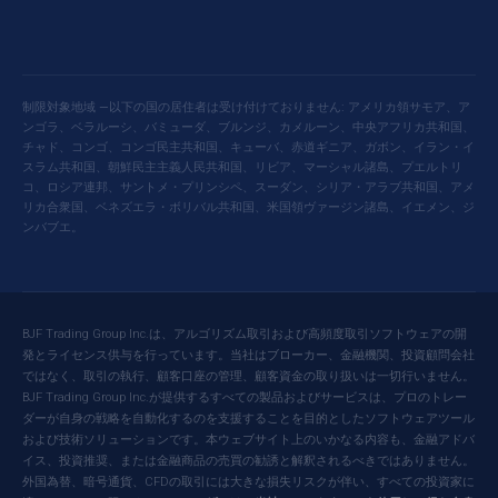
制限対象地域 —以下の国の居住者は受け付けておりません: アメリカ領サモア、ア
ンゴラ、ベラルーシ、バミューダ、ブルンジ、カメルーン、中央アフリカ共和国、
チャド、コンゴ、コンゴ民主共和国、キューバ、赤道ギニア、ガボン、イラン・イ
スラム共和国、朝鮮民主主義人民共和国、リビア、マーシャル諸島、プエルトリ
コ、ロシア連邦、サントメ・プリンシペ、スーダン、シリア・アラブ共和国、アメ
リカ合衆国、ベネズエラ・ボリバル共和国、米国領ヴァージン諸島、イエメン、ジ
ンバブエ。
BJF Trading Group Inc.は、アルゴリズム取引および高頻度取引ソフトウェアの開
発とライセンス供与を行っています。当社はブローカー、金融機関、投資顧問会社
ではなく、取引の執行、顧客口座の管理、顧客資金の取り扱いは一切行いません。
BJF Trading Group Inc.が提供するすべての製品およびサービスは、プロのトレー
ダーが自身の戦略を自動化するのを支援することを目的としたソフトウェアツール
および技術ソリューションです。本ウェブサイト上のいかなる内容も、金融アドバ
イス、投資推奨、または金融商品の売買の勧誘と解釈されるべきではありません。
外国為替、暗号通貨、CFDの取引には大きな損失リスクが伴い、すべての投資家に