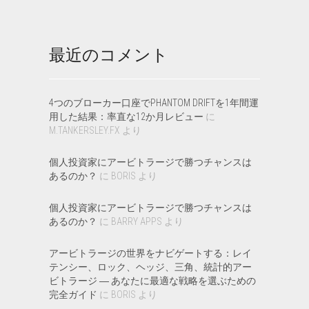
最近のコメント
4つのブローカー口座でPHANTOM DRIFTを1年間運
用した結果：率直な12か月レビュー
に
M.TANKERSLEY.FX
より
個人投資家にアービトラージで勝つチャンスは
あるのか？
に
BORIS
より
個人投資家にアービトラージで勝つチャンスは
あるのか？
に
BARRY APPS
より
アービトラージの世界をナビゲートする：レイ
テンシー、ロック、ヘッジ、三角、統計的アー
ビトラージ ― あなたに最適な戦略を選ぶための
完全ガイド
に
BORIS
より