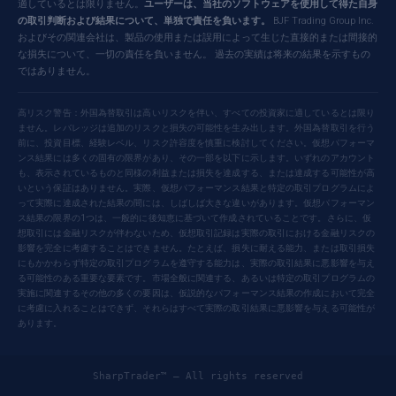
適しているとは限りません。
ユーザーは、当社のソフトウェアを使用して得た自身
の取引判断および結果について、単独で責任を負います。
BJF Trading Group Inc.
およびその関連会社は、製品の使用または誤用によって生じた直接的または間接的
な損失について、一切の責任を負いません。 過去の実績は将来の結果を示すもの
ではありません。
高リスク警告：外国為替取引は高いリスクを伴い、すべての投資家に適しているとは限り
ません。レバレッジは追加のリスクと損失の可能性を生み出します。外国為替取引を行う
前に、投資目標、経験レベル、リスク許容度を慎重に検討してください。仮想パフォーマ
ンス結果には多くの固有の限界があり、その一部を以下に示します。いずれのアカウント
も、表示されているものと同様の利益または損失を達成する、または達成する可能性が高
いという保証はありません。実際、仮想パフォーマンス結果と特定の取引プログラムによ
って実際に達成された結果の間には、しばしば大きな違いがあります。仮想パフォーマン
ス結果の限界の1つは、一般的に後知恵に基づいて作成されていることです。さらに、仮
想取引には金融リスクが伴わないため、仮想取引記録は実際の取引における金融リスクの
影響を完全に考慮することはできません。たとえば、損失に耐える能力、または取引損失
にもかかわらず特定の取引プログラムを遵守する能力は、実際の取引結果に悪影響を与え
る可能性のある重要な要素です。市場全般に関連する、あるいは特定の取引プログラムの
実施に関連するその他の多くの要因は、仮説的なパフォーマンス結果の作成において完全
に考慮に入れることはできず、それらはすべて実際の取引結果に悪影響を与える可能性が
あります。
SharpTrader™ — All rights reserved