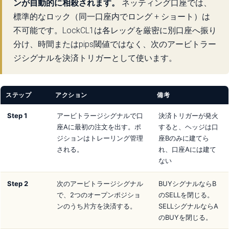
ンが自動的に相殺されます。
ネッティング口座では、
標準的なロック（同一口座内でロング + ショート）は
不可能です。LockCL1は各レッグを厳密に別口座へ振り
分け、時間またはpips閾値ではなく、次のアービトラー
ジシグナルを決済トリガーとして使います。
ステップ
アクション
備考
Step 1
アービトラージシグナルで口
決済トリガーが発火
座Aに最初の注文を出す。ポ
すると、ヘッジは口
ジションはトレーリング管理
座Bのみに建てら
される。
れ、口座Aには建て
ない
Step 2
次のアービトラージシグナル
BUYシグナルならB
で、2つのオープンポジショ
のSELLを閉じる。
ンのうち片方を決済する。
SELLシグナルならA
のBUYを閉じる。