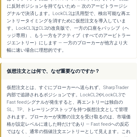
に反対ポジションを持てないため — 次のアービトラージシ
グナルで決済します。LockCL2は汎用型で、検出可能な再エ
ントリータイミングを消すために仮想注文を導入していま
す。LockCL3はCL2の改良版で、一方の口座をパッシブ（ヘ
ッジ専用）、もう一方をアクティブ（すべてのアービトラー
ジエントリー）にします — 一方のブローカーが他方より大
幅に速い場合に理想的です。
仮想注文とは何で、なぜ重要なのですか？
仮想注文とは、すぐにブローカーへ送られず、SharpTrader
内部で追跡されるポジションです。LockCL2やLockCL3で
Fast feedシグナルが発生すると、再エントリーは独自の
SL、TP、トレーリングストップを持つ仮想注文として管理
されます。ブローカーが実際の注文を受け取るのは、市場価
格が設定レベルに達した時だけであり — Fast feedへの反応
ではなく、通常の指値注文エントリーとして見えます。これ