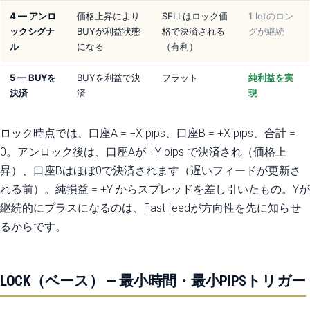
4 — アンロ
価格上昇により
SELLはロック価
1 lotのロン
ックシグナ
BUYが利益状態
格で決済される
グが継続
ル
になる
（有利）
5 — BUYを
BUYを利益で決
フラット
純利益を実
決済
済
現
ロック時点では、口座A = −X pips、口座B = +X pips、合計 =
0。アンロック後は、口座Aが +Y pips で決済され（価格上
昇）、口座Bはほぼ0で決済されます（遅いフィードが更新さ
れる前）。純損益 = +Y からスプレッドを差し引いたもの。Yが
継続的にプラスになるのは、Fast feedが方向性を先に知らせ
るからです。
LOCK（ベース） — 最小時間・最小PIPSトリガー