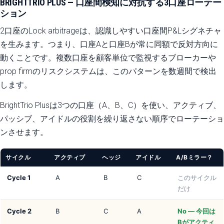
BRIGHTTRIO PLUS — 口座間検知に対抗する3口座ローテー
ション
2口座のLock arbitrageは、認識しやすい口座間P&Lシグネチャ
を生みます。つまり、口座Aと口座Bが常に同額で反対方向に
動くことです。複数口座を顧客単位で監視するブローカーや
prop firmのリスクシステムは、このパターンを数週間で検出
します。
BrightTrio Plusは3つの口座（A、B、C）を使い、アクティブ、
パッシブ、アイドルの役割を繰り返さない順序でローテーショ
ンさせます。
サイクル
アクティブ
ヘッジ
アイドル
A/Bミラー？
Cycle 1
A
B
C
このサイクル
だけ
Cycle 2
B
C
A
No — 今回は
Bがアクティ