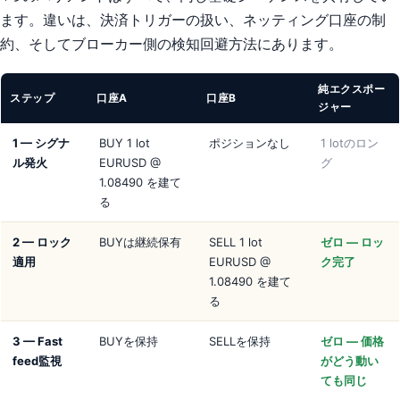
ます。違いは、決済トリガーの扱い、ネッティング口座の制
約、そしてブローカー側の検知回避方法にあります。
純エクスポー
ステップ
口座A
口座B
ジャー
1 — シグナ
BUY 1 lot
ポジションなし
1 lotのロン
ル発火
EURUSD @
グ
1.08490 を建て
る
2 — ロック
BUYは継続保有
SELL 1 lot
ゼロ — ロッ
適用
EURUSD @
ク完了
1.08490 を建て
る
3 — Fast
BUYを保持
SELLを保持
ゼロ — 価格
feed監視
がどう動い
ても同じ