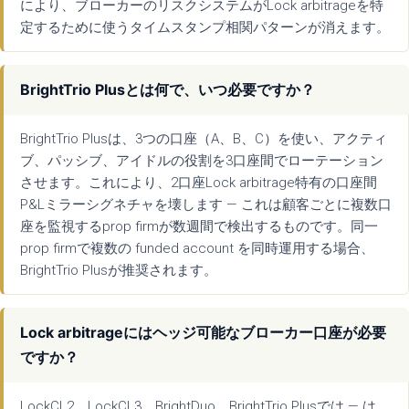
により、ブローカーのリスクシステムがLock arbitrageを特
定するために使うタイムスタンプ相関パターンが消えます。
BrightTrio Plusとは何で、いつ必要ですか？
BrightTrio Plusは、3つの口座（A、B、C）を使い、アクティ
ブ、パッシブ、アイドルの役割を3口座間でローテーション
させます。これにより、2口座Lock arbitrage特有の口座間
P&Lミラーシグネチャを壊します — これは顧客ごとに複数口
座を監視するprop firmが数週間で検出するものです。同一
prop firmで複数の funded account を同時運用する場合、
BrightTrio Plusが推奨されます。
Lock arbitrageにはヘッジ可能なブローカー口座が必要
ですか？
LockCL2、LockCL3、BrightDuo、BrightTrio Plusでは — は