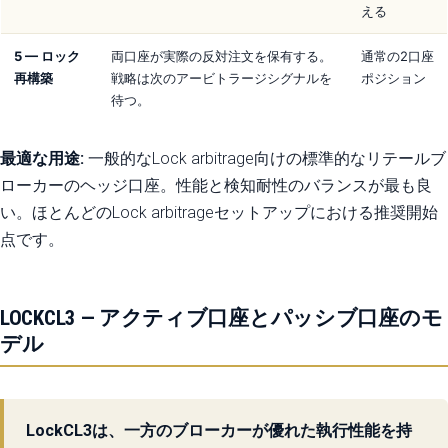
える
5 — ロック
両口座が実際の反対注文を保有する。
通常の2口座
再構築
戦略は次のアービトラージシグナルを
ポジション
待つ。
最適な用途:
一般的なLock arbitrage向けの標準的なリテールブ
ローカーのヘッジ口座。性能と検知耐性のバランスが最も良
い。ほとんどのLock arbitrageセットアップにおける推奨開始
点です。
LOCKCL3 — アクティブ口座とパッシブ口座のモ
デル
LockCL3は、一方のブローカーが優れた執行性能を持