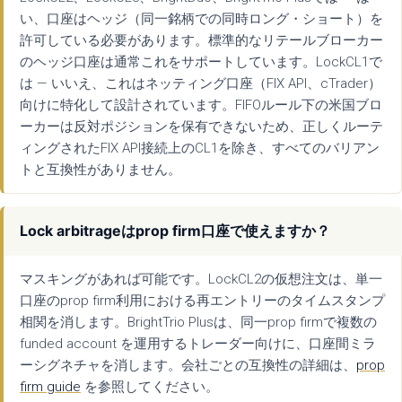
い、口座はヘッジ（同一銘柄での同時ロング・ショート）を
許可している必要があります。標準的なリテールブローカー
のヘッジ口座は通常これをサポートしています。LockCL1で
は — いいえ、これはネッティング口座（FIX API、cTrader）
向けに特化して設計されています。FIFOルール下の米国ブロ
ーカーは反対ポジションを保有できないため、正しくルーテ
ィングされたFIX API接続上のCL1を除き、すべてのバリアン
トと互換性がありません。
Lock arbitrageはprop firm口座で使えますか？
マスキングがあれば可能です。LockCL2の仮想注文は、単一
口座のprop firm利用における再エントリーのタイムスタンプ
相関を消します。BrightTrio Plusは、同一prop firmで複数の
funded account を運用するトレーダー向けに、口座間ミラ
ーシグネチャを消します。会社ごとの互換性の詳細は、
prop
firm guide
を参照してください。