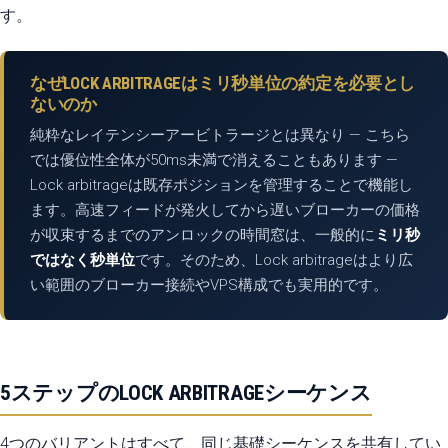
す。
なぜLOCK ARBITRAGEはミリ秒単位の約定を必要とし
ないのか
純粋なレイテンシーアービトラージとは異なり — こちら
では優位性全体が50ms未満で消えることもあります —
Lock arbitrageは既存ポジションを管理することで機能し
ます。高速フィードが発火してから遅いブローカーの価格
が収束するまでのアンロックの時間窓は、一般的に
ミリ秒
ではなく秒単位
です。そのため、Lock arbitrageはより広
い範囲のブローカー接続やVPS構成でも実用的です。
5ステップのLOCK ARBITRAGEシーケンス
4つのバリアントはすべて、同じ基礎シーケンスを共有してい