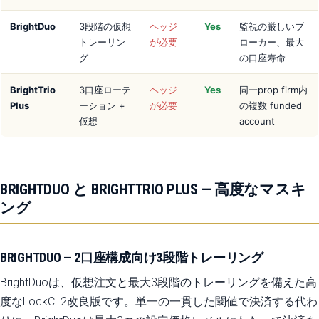
BrightDuo
3段階の仮想
ヘッジ
Yes
監視の厳しいブ
トレーリン
が必要
ローカー、最大
グ
の口座寿命
BrightTrio
3口座ローテ
ヘッジ
Yes
同一prop firm内
Plus
ーション +
が必要
の複数 funded
仮想
account
BRIGHTDUO と BRIGHTTRIO PLUS — 高度なマスキ
ング
BRIGHTDUO — 2口座構成向け3段階トレーリング
BrightDuoは、仮想注文と最大3段階のトレーリングを備えた高
度なLockCL2改良版です。単一の一貫した閾値で決済する代わ