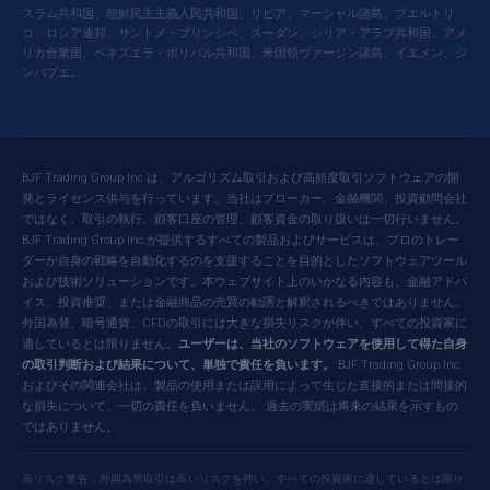
スラム共和国、朝鮮民主主義人民共和国、リビア、マーシャル諸島、プエルトリ
コ、ロシア連邦、サントメ・プリンシペ、スーダン、シリア・アラブ共和国、アメ
リカ合衆国、ベネズエラ・ボリバル共和国、米国領ヴァージン諸島、イエメン、ジ
ンバブエ。
BJF Trading Group Inc.は、アルゴリズム取引および高頻度取引ソフトウェアの開
発とライセンス供与を行っています。当社はブローカー、金融機関、投資顧問会社
ではなく、取引の執行、顧客口座の管理、顧客資金の取り扱いは一切行いません。
BJF Trading Group Inc.が提供するすべての製品およびサービスは、プロのトレー
ダーが自身の戦略を自動化するのを支援することを目的としたソフトウェアツール
および技術ソリューションです。本ウェブサイト上のいかなる内容も、金融アドバ
イス、投資推奨、または金融商品の売買の勧誘と解釈されるべきではありません。
外国為替、暗号通貨、CFDの取引には大きな損失リスクが伴い、すべての投資家に
適しているとは限りません。
ユーザーは、当社のソフトウェアを使用して得た自身
の取引判断および結果について、単独で責任を負います。
BJF Trading Group Inc.
およびその関連会社は、製品の使用または誤用によって生じた直接的または間接的
な損失について、一切の責任を負いません。 過去の実績は将来の結果を示すもの
ではありません。
高リスク警告：外国為替取引は高いリスクを伴い、すべての投資家に適しているとは限り