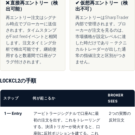
❌ 直接再エントリー（検
✔ 仮想再エントリー（検
出可能）
出不可）
再エントリー注文はシグナ
再エントリーはSharpTrader
ル時点でブローカーに送信
内部で管理されます。ブロ
されます。タイムスタンプ
ーカーが注文を見るのは、
がFast feedイベントと相関
市場価格が設定レベルに達
します。注文タイミング分
した時だけであり — テクニ
析で検出可能です。継続使
カルトレーダーが出した通
用すると数週間で口座がフ
常の指値注文と区別がつき
ラグ付けされます。
ません。
LOCKCL2の手順
BROKER
ステップ
何が起こるか
SEES
1 — Entry
アービトラージシグナルで口座Aに最
2つの実際の
初の注文を出す。これをトレーリング
反対注文
する。決済トリガーが発火すると、口
座Bに反対ポジションを建てる。これ