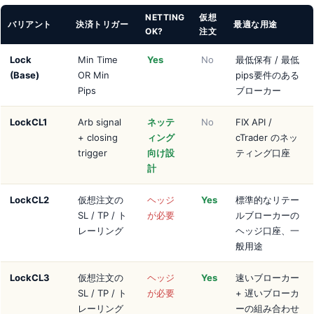
NETTING
仮想
バリアント
決済トリガー
最適な用途
OK?
注文
Lock
Min Time
Yes
No
最低保有 / 最低
(Base)
OR Min
pips要件のある
Pips
ブローカー
LockCL1
Arb signal
ネッテ
No
FIX API /
+ closing
ィング
cTrader のネッ
trigger
向け設
ティング口座
計
LockCL2
仮想注文の
ヘッジ
Yes
標準的なリテー
SL / TP / ト
が必要
ルブローカーの
レーリング
ヘッジ口座、一
般用途
LockCL3
仮想注文の
ヘッジ
Yes
速いブローカー
SL / TP / ト
が必要
+ 遅いブローカ
レーリング
ーの組み合わせ