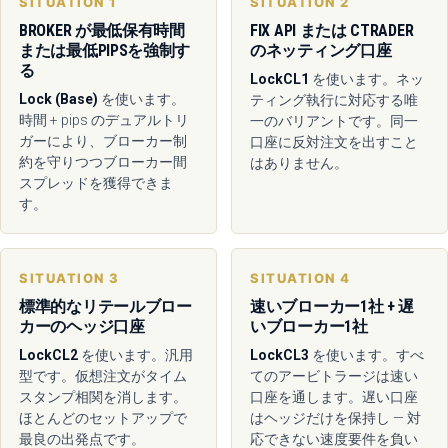
SITUATION 1
SITUATION 2
BROKER が最低保有時間
FIX API または CTRADER
または最低PIPSを強制す
のネッティング口座
る
LockCL1
を使います。ネッ
Lock (Base)
を使います。
ティング執行に対応する唯
時間 + pips のデュアルトリ
一のバリアントです。同一
ガーにより、ブローカー制
口座に反対注文を出すこと
約を守りつつブローカー間
はありません。
スプレッドを獲得できま
す。
SITUATION 3
SITUATION 4
標準的なリテールブロー
速いブローカー1社 + 遅
カーのヘッジ口座
いブローカー1社
LockCL2
を使います。汎用
LockCL3
を使います。すべ
型です。仮想注文がタイム
てのアービトラージは速い
スタンプ相関を消します。
口座を通します。遅い口座
ほとんどのセットアップで
はヘッジだけを保持し — 対
最良の出発点です。
応できない速度要件を負い