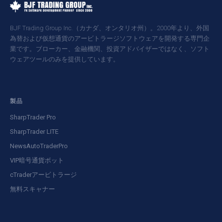
BJF Trading Group Inc.（カナダ、オンタリオ州）。2000年より、外国
為替および仮想通貨のアービトラージソフトウェアを開発する専門企
業です。ブローカー、金融機関、投資アドバイザーではなく、ソフト
ウェアツールのみを提供しています。
製品
SharpTrader Pro
SharpTrader LITE
NewsAutoTraderPro
VIP暗号通貨ボット
cTraderアービトラージ
無料スキャナー