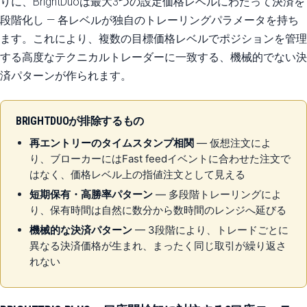
りに、BrightDuoは最大3つの設定価格レベルにわたって決済を
段階化し — 各レベルが独自のトレーリングパラメータを持ち
ます。これにより、複数の目標価格レベルでポジションを管理
する高度なテクニカルトレーダーに一致する、機械的でない決
済パターンが作られます。
BRIGHTDUOが排除するもの
再エントリーのタイムスタンプ相関
— 仮想注文によ
り、ブローカーにはFast feedイベントに合わせた注文で
はなく、価格レベル上の指値注文として見える
短期保有・高勝率パターン
— 多段階トレーリングによ
り、保有時間は自然に数分から数時間のレンジへ延びる
機械的な決済パターン
— 3段階により、トレードごとに
異なる決済価格が生まれ、まったく同じ取引が繰り返さ
れない