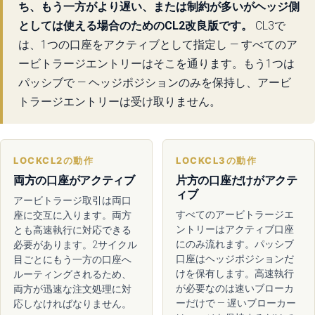
ち、もう一方がより遅い、または制約が多いがヘッジ側
としては使える場合のためのCL2改良版です。
CL3で
は、1つの口座をアクティブとして指定し — すべてのア
ービトラージエントリーはそこを通ります。もう1つは
パッシブで — ヘッジポジションのみを保持し、アービ
トラージエントリーは受け取りません。
LOCKCL2の動作
LOCKCL3の動作
両方の口座がアクティブ
片方の口座だけがアクテ
ィブ
アービトラージ取引は両口
すべてのアービトラージエ
座に交互に入ります。両方
ントリーはアクティブ口座
とも高速執行に対応できる
にのみ流れます。パッシブ
必要があります。2サイクル
口座はヘッジポジションだ
目ごとにもう一方の口座へ
けを保有します。高速執行
ルーティングされるため、
が必要なのは速いブローカ
両方が迅速な注文処理に対
ーだけで — 遅いブローカー
応しなければなりません。