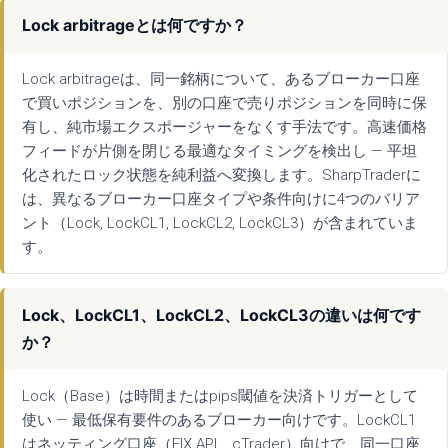
Lock arbitrageとは何ですか？
Lock arbitrageは、同一銘柄について、あるブローカー口座
で買いポジションを、別の口座で売りポジションを同時に保
有し、純市場エクスポージャーをなくす手法です。高速価格
フィードが片側を閉じる最適なタイミングを検出し — 平坦
化されたロック状態を純利益へ変換します。SharpTraderに
は、異なるブローカー口座タイプや条件向けに4つのバリア
ント（Lock, LockCL1, LockCL2, LockCL3）が含まれていま
す。
Lock、LockCL1、LockCL2、LockCL3の違いは何です
か？
Lock（Base）は時間またはpips閾値を決済トリガーとして
使い — 最低保有要件のあるブローカー向けです。LockCL1
はネッティング口座（FIX API、cTrader）向けで、同一口座