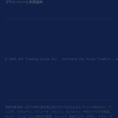
プライバシーと利用規約
© 2026 BJF Trading Group Inc - Software for Forex Traders —
制限対象地域 —以下の国の居住者は受け付けておりません: アメリカ領サモア、ア
ンゴラ、ベラルーシ、バミューダ、ブルンジ、カメルーン、中央アフリカ共和国、
チャド、コンゴ、コンゴ民主共和国、キューバ、赤道ギニア、ガボン、イラン・イ