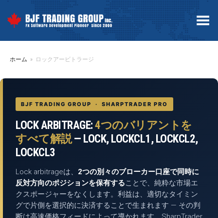
Toggle Menu
ホーム
»
ロックアービトラージ
BJF TRADING GROUP · SHARPTRADER PRO
LOCK ARBITRAGE:
4つのバリアントを
すべて解説
— LOCK, LOCKCL1, LOCKCL2,
LOCKCL3
Lock arbitrageは、
2つの別々のブローカー口座で同時に
反対方向のポジションを保有する
ことで、純粋な市場エ
クスポージャーをなくします。利益は、適切なタイミン
グで片側を選択的に決済することで生まれます — その判
断は高速価格フィードによって導かれます。SharpTrader