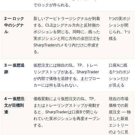
でロックが作られる。
2 — ロック
新しいアービトラージシグナルが到着
1つの実ポジ
中のシグナ
する。CL2はシグナル方向と反対側の
ションが閉
ル
ポジションを閉じる。同時に、残った
じられ、1つ
実ポジションと同じ方向の
仮想注文
を
残る
SharpTraderのメモリ内だけに作成す
る。
3 — 仮想追
仮想注文には独自のSL、TP、トレー
口座Aに残
跡
リングストップがある。SharpTrader
る1つのポジ
が内部で価格を追跡する。まだブロー
ションだけ
カーには何も送られない。
が見える
4 — 仮想注
価格変動により仮想注文のSL、TP、
現在の市場
文が目標到
またはトレーリングストップが発動す
価格での新
達
ると、SharpTraderは口座Bで閉じら
規注文 — 独
れていた実ポジションを再度オープン
立した新規
する。
エントリー
のように見