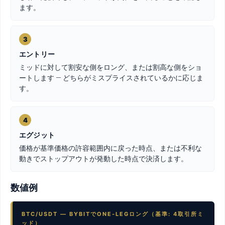
ます。
3
エントリー
ミッドに対して割安な側をロング、または割高な側をショ
ートします — どちらがミスプライスされているかに応じま
す。
4
エグジット
価格が基準価格の許容範囲内に戻った時点、または不利な
動きでストップアウトが発動した時点で決済します。
数値例
BTC/USDT — BYBITでONE-LEGロング（基準: 4取引所ミ
ッド）