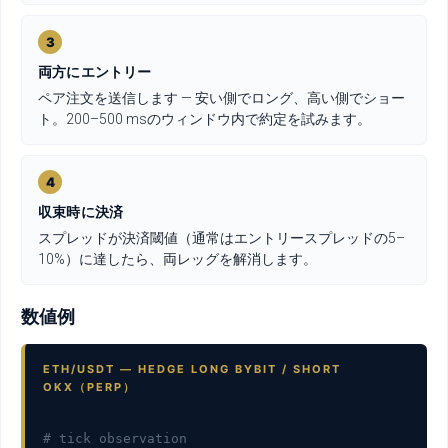
3
両方にエントリー
ペア注文を送信します — 安い側でロング、高い側でショー
ト。200–500 msのウィンドウ内で約定を試みます。
4
収束時に決済
スプレッドが決済閾値（通常はエントリースプレッドの5–
10%）に達したら、両レッグを解消します。
数値例
ETH/USDT — HEDGE LONG BYBIT / SHORT
OKX（PERP）
# tick observation