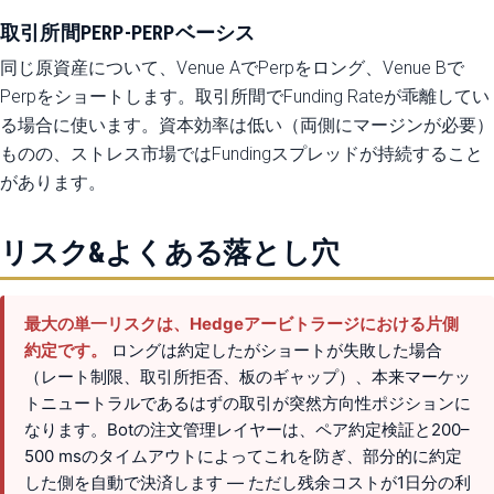
取引所間PERP-PERPベーシス
同じ原資産について、Venue AでPerpをロング、Venue Bで
Perpをショートします。取引所間でFunding Rateが乖離してい
る場合に使います。資本効率は低い（両側にマージンが必要）
ものの、ストレス市場ではFundingスプレッドが持続すること
があります。
リスク&よくある落とし穴
最大の単一リスクは、Hedgeアービトラージにおける片側
約定です。
ロングは約定したがショートが失敗した場合
（レート制限、取引所拒否、板のギャップ）、本来マーケッ
トニュートラルであるはずの取引が突然方向性ポジションに
なります。Botの注文管理レイヤーは、ペア約定検証と200–
500 msのタイムアウトによってこれを防ぎ、部分的に約定
した側を自動で決済します — ただし残余コストが1日分の利