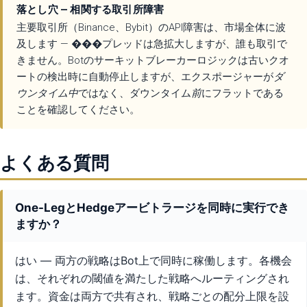
落とし穴 — 相関する取引所障害
主要取引所（Binance、Bybit）のAPI障害は、市場全体に波
及します — ���プレッドは急拡大しますが、誰も取引で
きません。Botのサーキットブレーカーロジックは古いクオ
ートの検出時に自動停止しますが、エクスポージャーが
ダ
ウンタイム中
ではなく、ダウンタイム
前
にフラットである
ことを確認してください。
よくある質問
One-LegとHedgeアービトラージを同時に実行でき
ますか？
はい — 両方の戦略はBot上で同時に稼働します。各機会
は、それぞれの閾値を満たした戦略へルーティングされ
ます。資金は両方で共有され、戦略ごとの配分上限を設