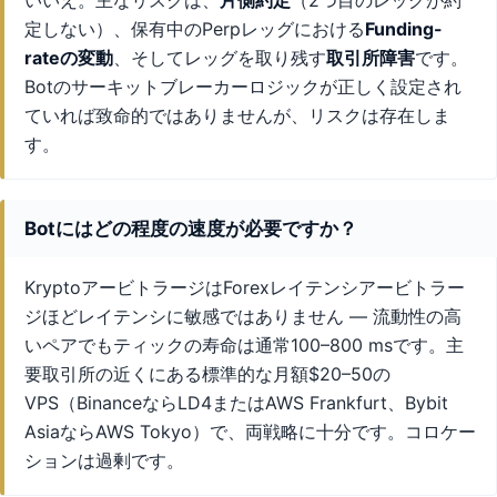
いいえ。主なリスクは、
片側約定
（2つ目のレッグが約
定しない）、保有中のPerpレッグにおける
Funding-
rateの変動
、そしてレッグを取り残す
取引所障害
です。
Botのサーキットブレーカーロジックが正しく設定され
ていれば致命的ではありませんが、リスクは存在しま
す。
Botにはどの程度の速度が必要ですか？
KryptoアービトラージはForexレイテンシアービトラー
ジほどレイテンシに敏感ではありません — 流動性の高
いペアでもティックの寿命は通常100–800 msです。主
要取引所の近くにある標準的な月額$20–50の
VPS（BinanceならLD4またはAWS Frankfurt、Bybit
AsiaならAWS Tokyo）で、両戦略に十分です。コロケー
ションは過剰です。