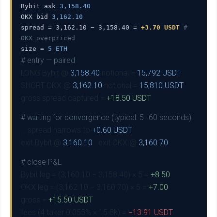
Bybit ask
3,158.40
OKX bid
3,162.10
spread = 3,162.10 − 3,158.40 =
+3.70 USDT
#
OKX overpriced
size =
5 ETH
# entry — paired
LONG Bybit @
3,158.40
notional =
15,792 USDT
SHORT OKX @
3,162.10
notional =
15,810 USDT
gross spread captured =
+18.50 USDT
# waiting for convergence (typical: 5–60 seconds)
… spread narrows to
+0.60 USDT
exit Bybit @
3,160.10
exit OKX @
3,160.70
# close P&L
Bybit leg = (3,160.10 − 3,158.40) × 5 =
+8.50
OKX leg = (3,162.10 − 3,160.70) × 5 =
+7.00
gross =
+15.50 USDT
fees (4 taker 0.055% × 15.8k) =
−13.91 USDT