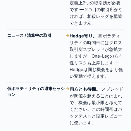
定義上2つの取引所が必要
です — 2つ目の取引所がな
ければ、相殺レッグを構築
できません。
ニュース / 清算中の取引
→
Hedge寄り。
高ボラティ
リティの時間帯にはクロス
取引所スプレッドが急拡大
しますが、One-Legの方向
性リスクも上昇します —
Hedgeは同じ機会をより低
い変動で捉えます。
低ボラティリティの週末セッシ
→
両方とも待機。
スプレッド
ョン
が閾値を超えることはまれ
で、機会は最小限と考えて
ください。この時間帯はバ
ックテストと設定レビュー
に使います。