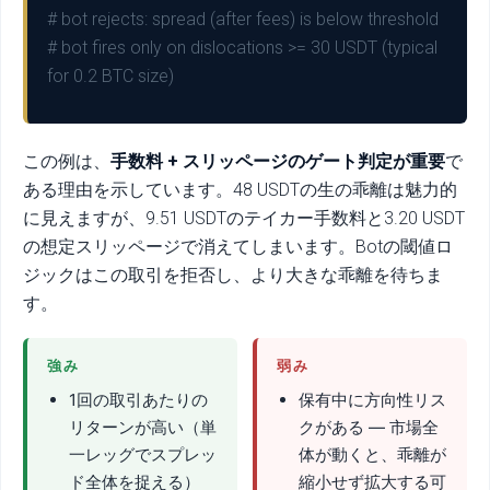
# bot rejects: spread (after fees) is below threshold
# bot fires only on dislocations >= 30 USDT (typical
for 0.2 BTC size)
この例は、
手数料 + スリッページのゲート判定が重要
で
ある理由を示しています。48 USDTの生の乖離は魅力的
に見えますが、9.51 USDTのテイカー手数料と3.20 USDT
の想定スリッページで消えてしまいます。Botの閾値ロ
ジックはこの取引を拒否し、より大きな乖離を待ちま
す。
強み
弱み
1回の取引あたりの
保有中に方向性リス
リターンが高い（単
クがある — 市場全
一レッグでスプレッ
体が動くと、乖離が
ド全体を捉える）
縮小せず拡大する可