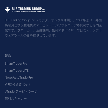
BJF Trading Group Inc.（カナダ、オンタリオ州）。2000年より、外国
為替および仮想通貨のアービトラージソフトウェアを開発する専門企
業です。ブローカー、金融機関、投資アドバイザーではなく、ソフト
ウェアツールのみを提供しています。
製品
SharpTrader Pro
SharpTrader LITE
NewsAutoTraderPro
VIP暗号通貨ボット
cTraderアービトラージ
無料スキャナー