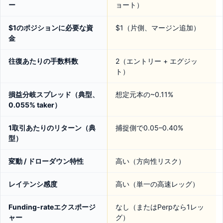
ー
ョート）
$1のポジションに必要な資
$1（片側、マージン追加）
金
往復あたりの手数料数
2（エントリー + エグジッ
ト）
損益分岐スプレッド（典型、
想定元本の~0.11%
0.055% taker）
1取引あたりのリターン（典
捕捉側で0.05–0.40%
型）
変動 / ドローダウン特性
高い（方向性リスク）
レイテンシ感度
高い（単一の高速レッグ）
Funding-rateエクスポージ
なし（またはPerpなら1レッ
ャー
グ）