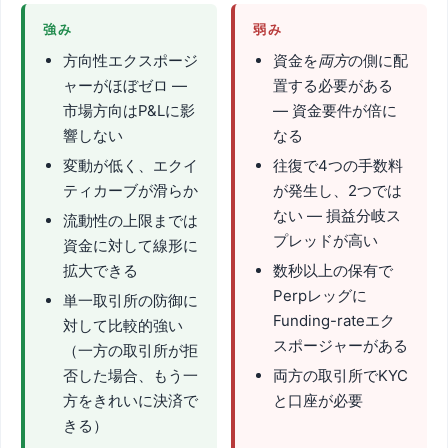
強み
弱み
方向性エクスポージ
資金を
両方
の側に配
ャーがほぼゼロ —
置する必要がある
市場方向はP&Lに影
— 資金要件が倍に
響しない
なる
変動が低く、エクイ
往復で4つの手数料
ティカーブが滑らか
が発生し、2つでは
ない — 損益分岐ス
流動性の上限までは
プレッドが高い
資金に対して線形に
拡大できる
数秒以上の保有で
Perpレッグに
単一取引所の防御に
Funding-rateエク
対して比較的強い
スポージャーがある
（一方の取引所が拒
否した場合、もう一
両方の取引所でKYC
方をきれいに決済で
と口座が必要
きる）