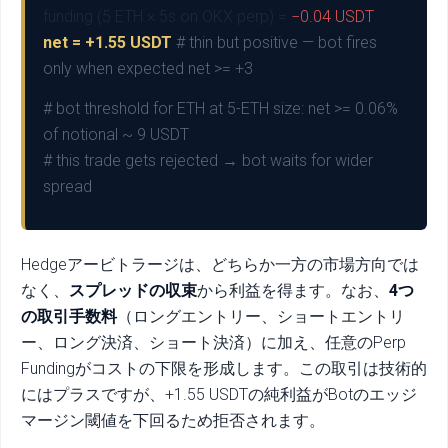
funding (5 ETH × 5s on OKX perp) =
−0.04 USDT
net = +1.55 USDT
# thin but positive — bot fires
only when expected net >= +3
# bot threshold for ETH at 5-ETH size: net >= 0.06%
of notional ~ 9 USDT
# this trade gets rejected → bot waits for wider
spread
Hedgeアービトラージは、どちらか一方の市場方向では
なく、
スプレッドの収束
から利益を得ます。なお、
4つ
の取引手数料
（ロングエントリー、ショートエントリ
ー、ロング決済、ショート決済）に加え、任意のPerp
Fundingがコストの下限を形成します。この取引は技術的
にはプラスですが、+1.55 USDTの純利益がBotのエッジ
マージン閾値を下回るため拒否されます。