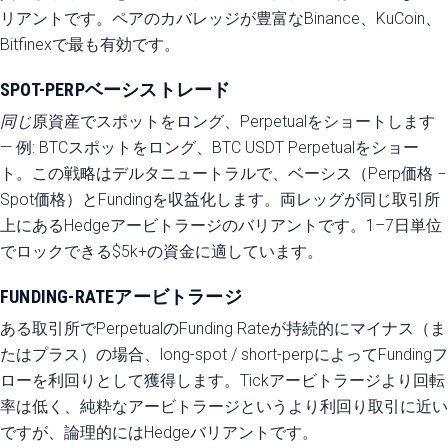
リアントです。ペアのカバレッジが豊富なBinance、KuCoin、
Bitfinexで最も有効です。
SPOT-PERPベーシストレード
同じ
原資産でスポットをロング、Perpetualをショートします
— 例: BTCスポットをロング、BTC USDT Perpetualをショー
ト。この戦略はデルタニュートラルで、ベーシス（Perp価格 −
Spot価格）とFundingを収益化します。両レッグが同じ取引所
上にあるHedgeアービトラージのバリアントです。1–7日単位
でロックできる$5k+の資金に適しています。
FUNDING-RATEアービトラージ
ある取引所でPerpetualのFunding Rateが持続的にマイナス（ま
たはプラス）の場合、long-spot / short-perpによってFundingフ
ローを利回りとして獲得します。Tickアービトラージより回転
率は低く、純粋なアービトラージというより利回り取引に近い
ですが、論理的にはHedgeバリアントです。