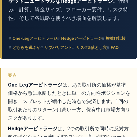
ケットニュートラルなHedgeアービトラージ
。仕組
み、計算、資金サイズ、ブローカー要件、リスク特
性、そして各戦略を使うべき場面を解説します。
One-Legアービトラージ
Hedgeアービトラージ
横並び比較
どちらを選ぶか
サブバリアント
リスク&落とし穴
FAQ
要点
One-Legアービトラージ
は、ある取引所の価格が基準
価格から急に乖離したときに単一の方向性ポジションを
開き、スプレッドが縮小した時点で決済します。1回の
取引あたりのリターンは高い一方、保有中は市場方向リ
スクがあります。
Hedgeアービトラージ
は、2つの取引所で同時に反対方
向のポジション — 安い側でロング、高い側でショート