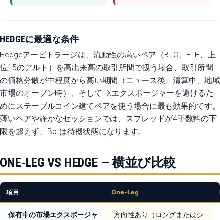
HEDGEに最適な条件
Hedgeアービトラージは、流動性の高いペア（BTC、ETH、上
位15のアルト）を高出来高の取引所間で扱う場合、取引所間
の価格分散が中程度から高い期間（ニュース後、清算中、地域
市場のオープン時）、そしてFXエクスポージャーを避けるた
めにステーブルコイン建てペアを使う場合に最も効果的です。
薄いペアや静かなセッションでは、スプレッドが4手数料の下
限を超えず、Botは待機状態になります。
ONE-LEG VS HEDGE — 横並び比較
項目
One-Leg
保有中の市場エクスポージャ
方向性あり（ロングまたはシ