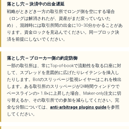
落とし穴 — 決済中の出金遅延
戦略がときどき一方の取引所でロング側を空にする場合
（ロングは解消されたが、資産がまだ戻っていないた
め）、混雑時には取引所間の出金に10–30分かかることがあ
ります。資金ロックを見込んでください。同一ブロック決
済を前提にしないでください。
落とし穴 — ブローカー側の約定防御
一部の取引所は、常にTop-of-bookで流動性を取る口座に対
して、スプレッドを意図的に広げたりレイテンシを挿入し
たりします。Botのスリッページ監視レイヤーはこれを検出
します。ある取引所のスリッページが24時間ウィンドウで
ベースラインの> 1.8×に上昇した場合、Maker-only注文に切
り替えるか、その取引所での参加を減らしてください。完
全な分類については、
anti-arbitrage plugins guide
を参照
してください。