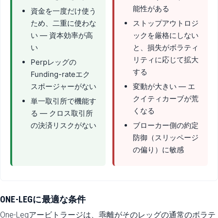
能性がある
資金を一度だけ使う
ため、二重に使わな
ストップアウトロジ
い — 資本効率が高
ックを厳格にしない
い
と、損失がボラティ
リティに応じて拡大
Perpレッグの
する
Funding-rateエク
スポージャーがない
変動が大きい — エ
クイティカーブが荒
単一取引所で機能す
くなる
る — クロス取引所
の決済リスクがない
ブローカー側の約定
防御（スリッページ
の偏り）に敏感
ONE-LEGに最適な条件
One-Legアービトラージは、乖離がそのレッグの通常のボラテ