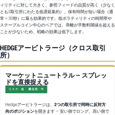
ィリティに対して大きく、参照フィードの品質が高く（少なく
とも3取引所にわたる低遅延集約）、保有時間が短い場合（通
常 < 30秒）に最も効果的です。低ボラティリティの時間帯や
ステーブルコイン中心のペアでは、乖離が手数料閾値を超える
ことが少ないため、戦略の効果は低下します。
HEDGEアービトラージ（クロス取引
所）
マーケットニュートラル — スプレッ
ドを直接捉える
リスク: 低 · 優位性: 中
Hedgeアービトラージは、
2つの取引所で同時に反対方
向のポジション
を開きます — 安い側でロング、高い側で