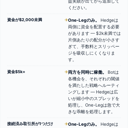
益実績が出てから追加して
ください。
資金が$2,000未満
→
One-Legのみ。
Hedgeは
両側に資金を配置する必要
があります — $2k未満では
片側あたりの配分が小さす
ぎて、手数料とスリッペー
ジを吸収しにくくなりま
す。
資金$5k+
→
両方を同時に稼働。
Botは
各機会を、それぞれの閾値
を満たした戦略へルーティ
ングします — Hedgeは広
いが縮小中のスプレッドを
処理し、One-Legは急で大
きな乖離を処理します。
接続済み取引所が1つだけ
→
One-Legのみ。
Hedgeは