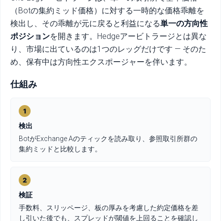
（Botの集約ミッド価格）に対する一時的な価格乖離を
検出し、その乖離が元に戻ると利益になる
単一の方向性
ポジション
を開きます。Hedgeアービトラージとは異な
り、市場に出ているのは1つのレッグだけです — そのた
め、保有中は方向性エクスポージャーを伴います。
仕組み
1
検出
BotがExchange Aのティックを読み取り、参照取引所群の
集約ミッドと比較します。
2
検証
手数料、スリッページ、板の厚みを考慮した約定価格を差
し引いた後でも、スプレッドが閾値を上回ることを確認し