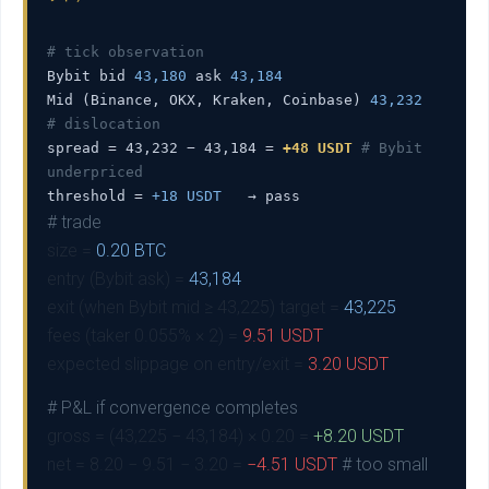
# tick observation
Bybit bid
43,180
ask
43,184
Mid (Binance, OKX, Kraken, Coinbase)
43,232
# dislocation
spread = 43,232 − 43,184 =
+48 USDT
# Bybit
underpriced
threshold =
+18 USDT
→ pass
# trade
size =
0.20 BTC
entry (Bybit ask) =
43,184
exit (when Bybit mid ≥ 43,225) target =
43,225
fees (taker 0.055% × 2) =
9.51 USDT
expected slippage on entry/exit =
3.20 USDT
# P&L if convergence completes
gross = (43,225 − 43,184) × 0.20 =
+8.20 USDT
net = 8.20 − 9.51 − 3.20 =
−4.51 USDT
# too small