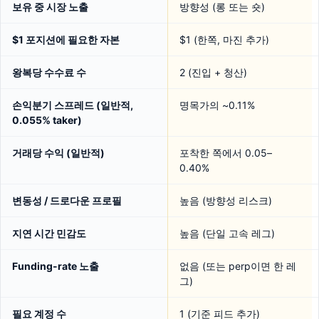
보유 중 시장 노출
방향성 (롱 또는 숏)
$1 포지션에 필요한 자본
$1 (한쪽, 마진 추가)
왕복당 수수료 수
2 (진입 + 청산)
손익분기 스프레드 (일반적,
명목가의 ~0.11%
0.055% taker)
거래당 수익 (일반적)
포착한 쪽에서 0.05–
0.40%
변동성 / 드로다운 프로필
높음 (방향성 리스크)
지연 시간 민감도
높음 (단일 고속 레그)
Funding-rate 노출
없음 (또는 perp이면 한 레
그)
필요 계정 수
1 (기준 피드 추가)