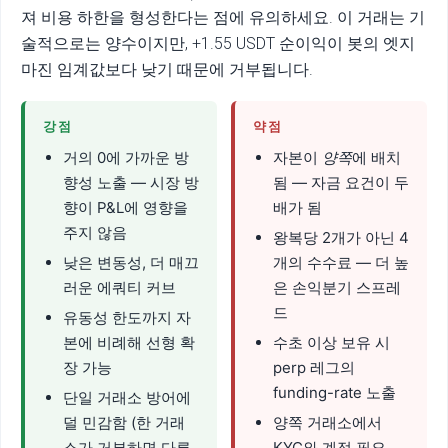
져 비용 하한을 형성한다는 점에 유의하세요. 이 거래는 기
술적으로는 양수이지만, +1.55 USDT 순이익이 봇의 엣지
마진 임계값보다 낮기 때문에 거부됩니다.
강점
약점
거의 0에 가까운 방
자본이
양쪽
에 배치
향성 노출 — 시장 방
됨 — 자금 요건이 두
향이 P&L에 영향을
배가 됨
주지 않음
왕복당 2개가 아닌 4
낮은 변동성, 더 매끄
개의 수수료 — 더 높
러운 에쿼티 커브
은 손익분기 스프레
드
유동성 한도까지 자
본에 비례해 선형 확
수초 이상 보유 시
장 가능
perp 레그의
funding-rate 노출
단일 거래소 방어에
덜 민감함 (한 거래
양쪽 거래소에서
소가 거부하면 다른
KYC와 계정 필요