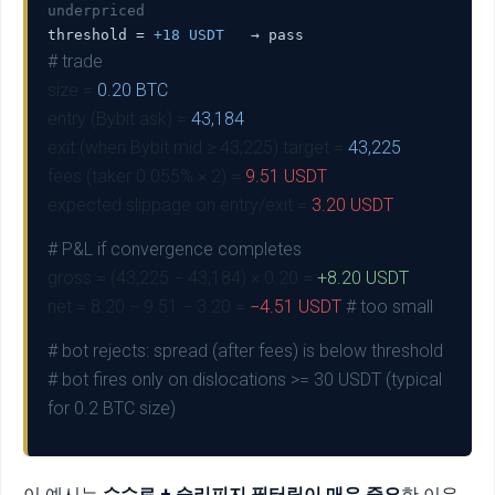
underpriced
threshold =
+18 USDT
→ pass
# trade
size =
0.20 BTC
entry (Bybit ask) =
43,184
exit (when Bybit mid ≥ 43,225) target =
43,225
fees (taker 0.055% × 2) =
9.51 USDT
expected slippage on entry/exit =
3.20 USDT
# P&L if convergence completes
gross = (43,225 − 43,184) × 0.20 =
+8.20 USDT
net = 8.20 − 9.51 − 3.20 =
−4.51 USDT
# too small
# bot rejects: spread (after fees) is below threshold
# bot fires only on dislocations >= 30 USDT (typical
for 0.2 BTC size)
이 예시는
수수료 + 슬리피지 필터링이 매우 중요
한 이유