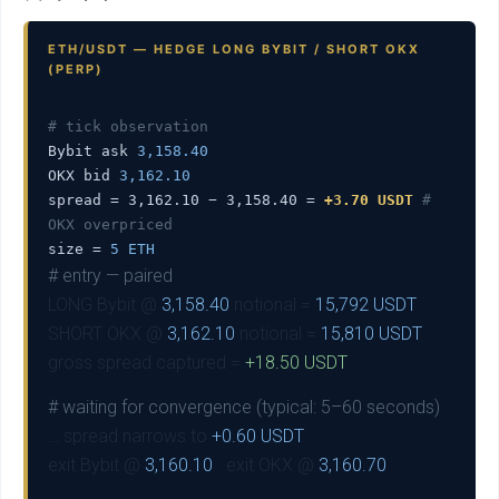
ETH/USDT — HEDGE LONG BYBIT / SHORT OKX
(PERP)
# tick observation
Bybit ask
3,158.40
OKX bid
3,162.10
spread = 3,162.10 − 3,158.40 =
+3.70 USDT
#
OKX overpriced
size =
5 ETH
# entry — paired
LONG Bybit @
3,158.40
notional =
15,792 USDT
SHORT OKX @
3,162.10
notional =
15,810 USDT
gross spread captured =
+18.50 USDT
# waiting for convergence (typical: 5–60 seconds)
… spread narrows to
+0.60 USDT
exit Bybit @
3,160.10
exit OKX @
3,160.70