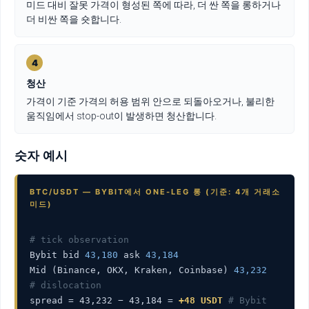
미드 대비 잘못 가격이 형성된 쪽에 따라, 더 싼 쪽을 롱하거나
더 비싼 쪽을 숏합니다.
4
청산
가격이 기준 가격의 허용 범위 안으로 되돌아오거나, 불리한
움직임에서 stop-out이 발생하면 청산합니다.
숫자 예시
BTC/USDT — BYBIT에서 ONE-LEG 롱 (기준: 4개 거래소
미드)
# tick observation
Bybit bid
43,180
ask
43,184
Mid (Binance, OKX, Kraken, Coinbase)
43,232
# dislocation
spread = 43,232 − 43,184 =
+48 USDT
# Bybit