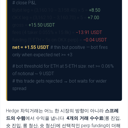
# close P&L
Bybit leg = (3,160.10 − 3,158.40) × 5 =
+8.50
OKX leg = (3,162.10 − 3,160.70) × 5 =
+7.00
gross =
+15.50 USDT
fees (4 taker 0.055% × 15.8k) =
−13.91 USDT
funding (5 ETH × 5s on OKX perp) =
−0.04 USDT
net = +1.55 USDT
# thin but positive — bot fires
only when expected net >= +3
# bot threshold for ETH at 5-ETH size: net >= 0.06%
of notional ~ 9 USDT
# this trade gets rejected → bot waits for wider
spread
Hedge 차익거래는 어느 한 시장의 방향이 아니라
스프레
드의 수렴
에서 수익을 냅니다.
4개의 거래 수수료
(롱 진입,
숏 진입, 롱 청산, 숏 청산)에 선택적인 perp funding이 더해