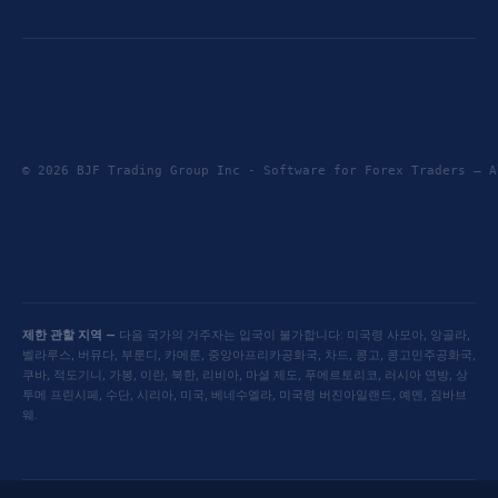
© 2026 BJF Trading Group Inc - Software for Forex Traders —
제한 관할 지역 —
다음 국가의 거주자는 입국이 불가합니다: 미국령 사모아, 앙골라,
벨라루스, 버뮤다, 부룬디, 카메룬, 중앙아프리카공화국, 차드, 콩고, 콩고민주공화국,
쿠바, 적도기니, 가봉, 이란, 북한, 리비아, 마셜 제도, 푸에르토리코, 러시아 연방, 상
투메 프린시페, 수단, 시리아, 미국, 베네수엘라, 미국령 버진아일랜드, 예멘, 짐바브
웨.