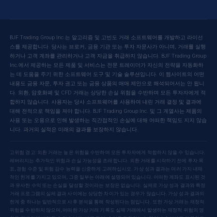
BJF Trading Group Inc.는 알고리즘 및 고빈도 거래 소프트웨어를 개발하고 라이선
스를 제공합니다. 당사는 브로커, 금융 기관 또는 투자 자문사가 아니며, 거래를 실행
하거나 고객 계좌를 관리하거나 고객 자금을 취급하지 않습니다. BJF Trading Group
Inc.에서 제공하는 모든 제품 및 서비스는 전문 트레이더가 자신의 전략을 자동화하
는 데 도움을 주기 위한 소프트웨어 도구 및 기술 솔루션입니다. 이 웹사이트의 어떤
내용도 금융 자문, 투자 권고 또는 금융 상품의 매매 제안으로 해석되어서는 안 됩니
다. 외환, 암호화폐 및 CFD 거래는 상당한 손실 위험을 수반하며 모든 투자자에게 적
합하지 않습니다. 사용자는 당사 소프트웨어를 사용하여 내린 거래 결정 및 결과에
대해 전적으로 책임을 져야 합니다. BJF Trading Group Inc. 및 그 계열사는 제품의
사용 또는 오용으로 인해 발생하는 직간접적인 손실에 대해 어떠한 책임도 지지 않습
니다. 과거의 실적은 미래의 결과를 보장하지 않습니다.
고위험 경고: 외환 거래는 높은 위험을 수반하며 모든 투자자에게 적합하지 않을 수 있습니다.
레버리지는 추가적인 위험과 손실 가능성을 초래합니다. 외환 거래를 시작하기 전에 투자 목
표, 경험 수준 및 위험 감수 능력을 신중하게 고려하십시오. 가상 성과 결과는 여러 가지 내재
적인 한계를 가지고 있으며, 그중 일부는 아래에 설명되어 있습니다. 어떠한 계좌도 표시된 것
과 유사한 수익 또는 손실을 달성할 것이라는 보장은 없습니다. 실제로 가상 성과 결과와 특정
거래 프로그램의 실제 결과 사이에는 상당한 차이가 있는 경우가 많습니다. 가상 성과 결과의
한계 중 하나는 일반적으로 사후 분석을 통해 작성된다는 점입니다. 또한 가상 거래는 재정적
위험을 수반하지 않으며, 어떠한 가상 거래 기록도 실제 거래에서 발생하는 재정적 위험의 영