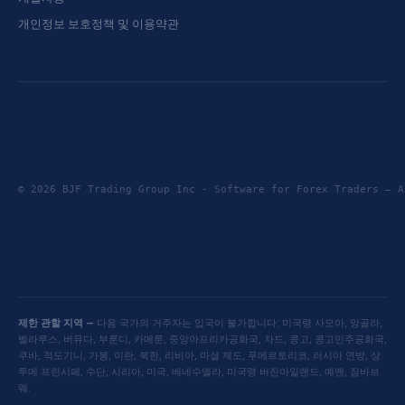
개인정보 보호정책 및 이용약관
© 2026 BJF Trading Group Inc - Software for Forex Traders —
제한 관할 지역 —
다음 국가의 거주자는 입국이 불가합니다: 미국령 사모아, 앙골라,
벨라루스, 버뮤다, 부룬디, 카메룬, 중앙아프리카공화국, 차드, 콩고, 콩고민주공화국,
쿠바, 적도기니, 가봉, 이란, 북한, 리비아, 마셜 제도, 푸에르토리코, 러시아 연방, 상
투메 프린시페, 수단, 시리아, 미국, 베네수엘라, 미국령 버진아일랜드, 예멘, 짐바브
웨.