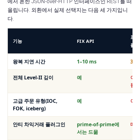
에서 흔한 JSON-over-HTTP 인터페이스인 REST를 떠
올립니다. 외환에서 실제 선택지는 다음 세 가지입니
다.
표준
기능
FIX API
플랫
왕복 지연 시간
1–10 ms
30–
전체 Level-II 깊이
예
아니
됨)
고급 주문 유형(IOC,
예
아
FOK, iceberg)
안티 차익거래 플러그인
prime-of-prime에
매우
서는 드묾