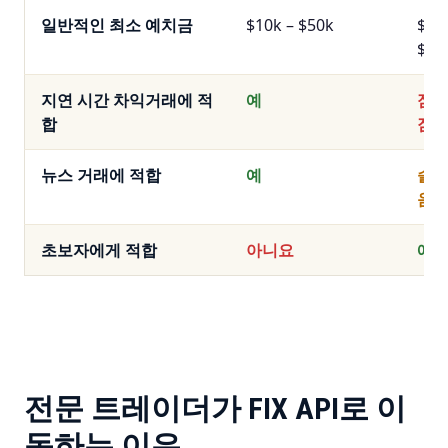
일반적인 최소 예치금
$10k – $50k
$10
$50
지연 시간 차익거래에 적
예
점점
합
짐
뉴스 거래에 적합
예
슬리
음
초보자에게 적합
아니요
예
전문 트레이더가 FIX API로 이
동하는 이유