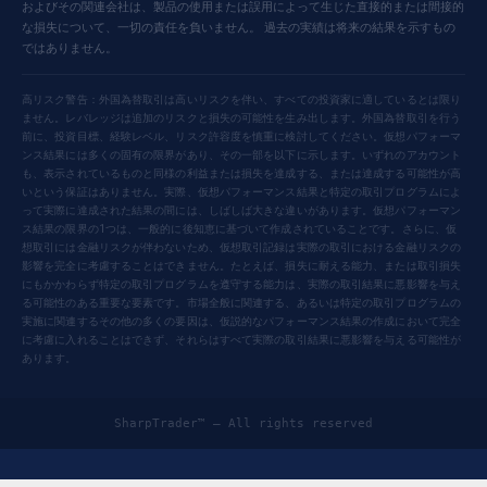
およびその関連会社は、製品の使用または誤用によって生じた直接的または間接的
な損失について、一切の責任を負いません。 過去の実績は将来の結果を示すもの
ではありません。
高リスク警告：外国為替取引は高いリスクを伴い、すべての投資家に適しているとは限り
ません。レバレッジは追加のリスクと損失の可能性を生み出します。外国為替取引を行う
前に、投資目標、経験レベル、リスク許容度を慎重に検討してください。仮想パフォーマ
ンス結果には多くの固有の限界があり、その一部を以下に示します。いずれのアカウント
も、表示されているものと同様の利益または損失を達成する、または達成する可能性が高
いという保証はありません。実際、仮想パフォーマンス結果と特定の取引プログラムによ
って実際に達成された結果の間には、しばしば大きな違いがあります。仮想パフォーマン
ス結果の限界の1つは、一般的に後知恵に基づいて作成されていることです。さらに、仮
想取引には金融リスクが伴わないため、仮想取引記録は実際の取引における金融リスクの
影響を完全に考慮することはできません。たとえば、損失に耐える能力、または取引損失
にもかかわらず特定の取引プログラムを遵守する能力は、実際の取引結果に悪影響を与え
る可能性のある重要な要素です。市場全般に関連する、あるいは特定の取引プログラムの
実施に関連するその他の多くの要因は、仮説的なパフォーマンス結果の作成において完全
に考慮に入れることはできず、それらはすべて実際の取引結果に悪影響を与える可能性が
あります。
SharpTrader™ — All rights reserved