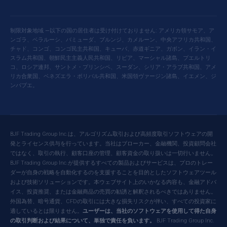
制限対象地域 —以下の国の居住者は受け付けておりません: アメリカ領サモア、ア
ンゴラ、ベラルーシ、バミューダ、ブルンジ、カメルーン、中央アフリカ共和国、
チャド、コンゴ、コンゴ民主共和国、キューバ、赤道ギニア、ガボン、イラン・イ
スラム共和国、朝鮮民主主義人民共和国、リビア、マーシャル諸島、プエルトリ
コ、ロシア連邦、サントメ・プリンシペ、スーダン、シリア・アラブ共和国、アメ
リカ合衆国、ベネズエラ・ボリバル共和国、米国領ヴァージン諸島、イエメン、ジ
ンバブエ。
BJF Trading Group Inc.は、アルゴリズム取引および高頻度取引ソフトウェアの開
発とライセンス供与を行っています。当社はブローカー、金融機関、投資顧問会社
ではなく、取引の執行、顧客口座の管理、顧客資金の取り扱いは一切行いません。
BJF Trading Group Inc.が提供するすべての製品およびサービスは、プロのトレー
ダーが自身の戦略を自動化するのを支援することを目的としたソフトウェアツール
および技術ソリューションです。本ウェブサイト上のいかなる内容も、金融アドバ
イス、投資推奨、または金融商品の売買の勧誘と解釈されるべきではありません。
外国為替、暗号通貨、CFDの取引には大きな損失リスクが伴い、すべての投資家に
適しているとは限りません。
ユーザーは、当社のソフトウェアを使用して得た自身
の取引判断および結果について、単独で責任を負います。
BJF Trading Group Inc.