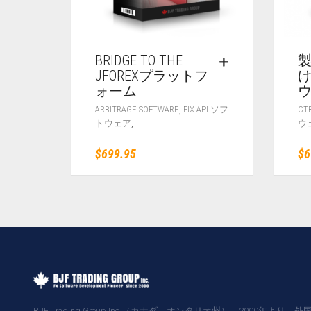
BRIDGE TO THE
製
JFOREXプラットフ
ォーム
,
ARBITRAGE SOFTWARE
FIX API ソフ
C
,
トウェア
ウ
$
699.95
$
6
BJF Trading Group Inc.（カナダ、オンタリオ州）。2000年より