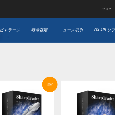
ブログ
ービトラージ
暗号裁定
ニュース取引
FIX API
注目