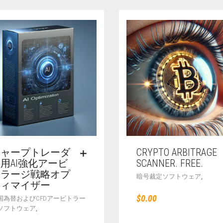
シャープトレーダ
CRYPTO ARBITRAGE
用AI強化アービ
SCANNER. FREE.
トラージ戦略オプ
,
暗号裁定ソフトウェア
ティマイザー
$
0.00
国為替およびCFDアービトラー
,
ソフトウェア