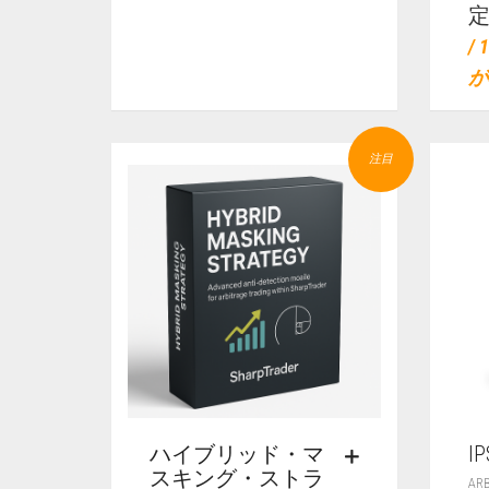
/
が
注目
ハイブリッド・マ
I
スキング・ストラ
AR