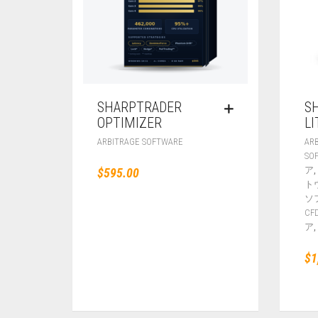
SHARPTRADER
S
OPTIMIZER
LI
ARBITRAGE SOFTWARE
AR
SO
ア
$
595.00
ト
ソ
C
,
ア
$
1