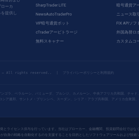
SharpTrader LITE
暗号通貨ア
ブローカ
みを提供し
NewsAutoTraderPro
ニュース取
VIP暗号通貨ボット
FIX APIソ
cTraderアービトラージ
外国為替ロ
無料スキャナー
カスタムコ
rs — All rights reserved.. |
プライバシーポリシーと利用規約
、アンゴラ、ベラルーシ、バミューダ、ブルンジ、カメルーン、中央アフリカ共和国、チャ
ロシア連邦、サントメ・プリンシペ、スーダン、シリア・アラブ共和国、アメリカ合衆国、
ソフトウェアの開発とライセンス供与を行っています。当社はブローカー、金融機関、投資顧問会社で
ロのトレーダーが自身の戦略を自動化するのを支援することを目的としたソフトウェアツールおよ