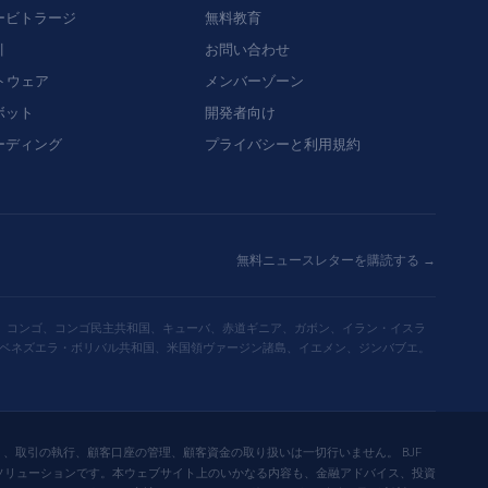
ービトラージ
無料教育
引
お問い合わせ
フトウェア
メンバーゾーン
ボット
開発者向け
ーディング
プライバシーと利用規約
無料ニュースレターを購読する →
ド、コンゴ、コンゴ民主共和国、キューバ、赤道ギニア、ガボン、イラン・イスラ
ベネズエラ・ボリバル共和国、米国領ヴァージン諸島、イエメン、ジンバブエ。
はなく、取引の執行、顧客口座の管理、顧客資金の取り扱いは一切行いません。 BJF
び技術ソリューションです。本ウェブサイト上のいかなる内容も、金融アドバイス、投資