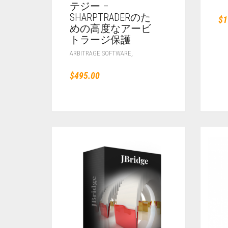
テジー –
SHARPTRADERのた
$
1
めの高度なアービ
トラージ保護
,
ARBITRAGE SOFTWARE
$
495.00