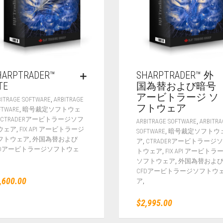
HARPTRADER™
SHARPTRADER™ 外
TE
国為替および暗号
アービトラージ ソ
,
BITRAGE SOFTWARE
ARBITRAGE
フトウェア
,
FTWARE
暗号裁定ソフトウェ
,
CTRADERアービトラージソフ
,
ARBITRAGE SOFTWARE
ARBITRA
,
ウェア
FIX API アービトラージ
,
SOFTWARE
暗号裁定ソフトウ
,
フトウェア
外国為替および
,
ア
CTRADERアービトラージ
FDアービトラージソフトウェ
,
トウェア
FIX API アービトラ
,
ソフトウェア
外国為替およ
CFDアービトラージソフトウ
,600.00
,
ア
$
2,995.00