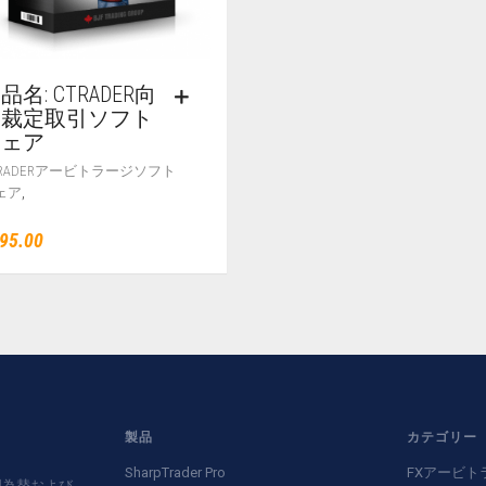
品名: CTRADER向
け裁定取引ソフト
ウェア
TRADERアービトラージソフト
,
ェア
95.00
製品
カテゴリー
SharpTrader Pro
FXアービト
、外国為替および