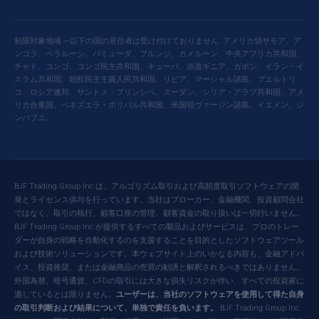
制限対象地域 —以下の国の居住者は受け付けておりません: アメリカ領サモア、ア
ンゴラ、ベラルーシ、バミューダ、ブルンジ、カメルーン、中央アフリカ共和国、
チャド、コンゴ、コンゴ民主共和国、キューバ、赤道ギニア、ガボン、イラン・イ
スラム共和国、朝鮮民主主義人民共和国、リビア、マーシャル諸島、プエルトリ
コ、ロシア連邦、サントメ・プリンシペ、スーダン、シリア・アラブ共和国、アメ
リカ合衆国、ベネズエラ・ボリバル共和国、米国領ヴァージン諸島、イエメン、ジ
ンバブエ。
BJF Trading Group Inc.は、アルゴリズム取引および高頻度取引ソフトウェアの開
発とライセンス供与を行っています。当社はブローカー、金融機関、投資顧問会社
ではなく、取引の執行、顧客口座の管理、顧客資金の取り扱いは一切行いません。
BJF Trading Group Inc.が提供するすべての製品およびサービスは、プロのトレー
ダーが自身の戦略を自動化するのを支援することを目的としたソフトウェアツール
および技術ソリューションです。本ウェブサイト上のいかなる内容も、金融アドバ
イス、投資推奨、または金融商品の売買の勧誘と解釈されるべきではありません。
外国為替、暗号通貨、CFDの取引には大きな損失リスクが伴い、すべての投資家に
適しているとは限りません。
ユーザーは、当社のソフトウェアを使用して得た自身
の取引判断および結果について、単独で責任を負います。
BJF Trading Group Inc.