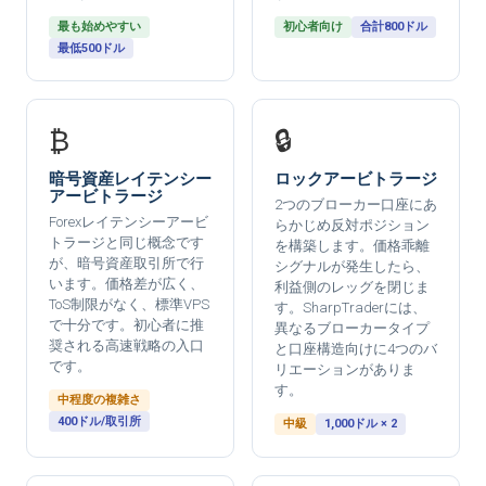
最も始めやすい
初心者向け
合計800ドル
最低500ドル
₿
🔒
暗号資産レイテンシー
ロックアービトラージ
アービトラージ
2つのブローカー口座にあ
Forexレイテンシーアービ
らかじめ反対ポジション
トラージと同じ概念です
を構築します。価格乖離
が、暗号資産取引所で行
シグナルが発生したら、
います。価格差が広く、
利益側のレッグを閉じま
ToS制限がなく、標準VPS
す。SharpTraderには、
で十分です。初心者に推
異なるブローカータイプ
奨される高速戦略の入口
と口座構造向けに4つのバ
です。
リエーションがありま
す。
中程度の複雑さ
400ドル/取引所
中級
1,000ドル × 2