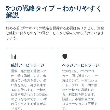
5つの戦略タイプ — わかりやすく
解説
始める前に5つすべての戦略を習得する必要はありません。資金
と経験に合うものを1つ選び、しっかり学んでから広げていきま
しょう。
📊
🛡️
統計アービトラージ
ヘッジアービトラージ
通常一緒に動く通貨ペア
2つの口座、2つのブロー
が、時々乖離します。出
カー、同じ通貨ペア — 一
遅れている方を買い、強
方はロング、一方はショ
い方を売り、再び収束す
ート。ブローカー間で価
るのを待ちます。一時的
格が一時的に乖離した
に引き離された2つの磁石
ら、利益側を閉じます。
のようなものです — いず
設計上、市場中立です。
れ戻ろうとする傾向があ
コロケーションは不要で
ります。
す。