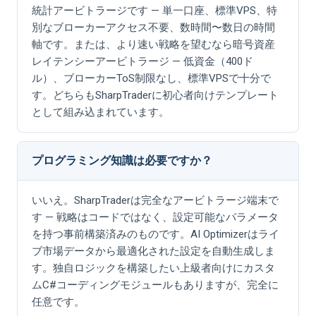
統計アービトラージです — 単一口座、標準VPS、特
別なブローカーアクセス不要、数時間〜数日の時間
軸です。または、より速い戦略を望むなら暗号資産
レイテンシーアービトラージ — 低資金（400ド
ル）、ブローカーToS制限なし、標準VPSで十分で
す。どちらもSharpTraderに初心者向けテンプレート
として組み込まれています。
プログラミング知識は必要ですか？
いいえ。SharpTraderは完全なアービトラージ端末で
す — 戦略はコードではなく、設定可能なパラメータ
を持つ事前構築済みのものです。AI Optimizerはライ
ブ市場データから最適化された設定を自動生成しま
す。独自ロジックを構築したい上級者向けにカスタ
ムC#コーディングモジュールもありますが、完全に
任意です。