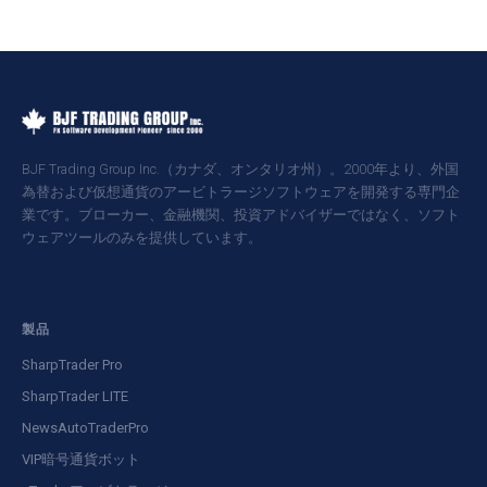
BJF Trading Group Inc.（カナダ、オンタリオ州）。2000年より、外国
為替および仮想通貨のアービトラージソフトウェアを開発する専門企
業です。ブローカー、金融機関、投資アドバイザーではなく、ソフト
ウェアツールのみを提供しています。
製品
SharpTrader Pro
SharpTrader LITE
NewsAutoTraderPro
VIP暗号通貨ボット