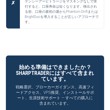
テンシーアービトラージをマスキングなしで実
✗
行すると、口座寿命は短くなります。検出され
る前、口座の最初の週からPhantom Driftまたは
BrightDuoを導入することが正しいアプローチで
す。
始める準備はできましたか？
SHARPTRADERにはすべて含まれ
ています。
戦略選択、ブローカーガイダンス、高速フィ
ードアクセス、VPS推奨、インストールサポ
ート、生涯技術サポート — すべての購入に
含まれています。