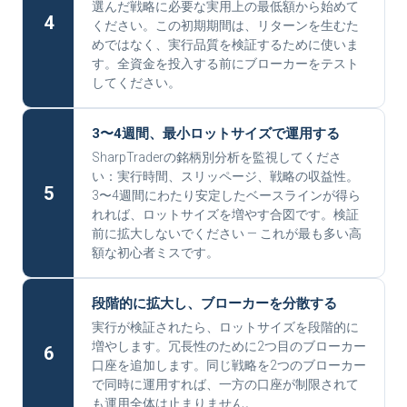
選んだ戦略に必要な実用上の最低額から始めて
4
ください。この初期期間は、リターンを生むた
めではなく、実行品質を検証するために使いま
す。全資金を投入する前にブローカーをテスト
してください。
3〜4週間、最小ロットサイズで運用する
SharpTraderの銘柄別分析を監視してくださ
い：実行時間、スリッページ、戦略の収益性。
5
3〜4週間にわたり安定したベースラインが得ら
れれば、ロットサイズを増やす合図です。検証
前に拡大しないでください — これが最も多い高
額な初心者ミスです。
段階的に拡大し、ブローカーを分散する
実行が検証されたら、ロットサイズを段階的に
増やします。冗長性のために2つ目のブローカー
6
口座を追加します。同じ戦略を2つのブローカー
で同時に運用すれば、一方の口座が制限されて
も運用全体は止まりません。