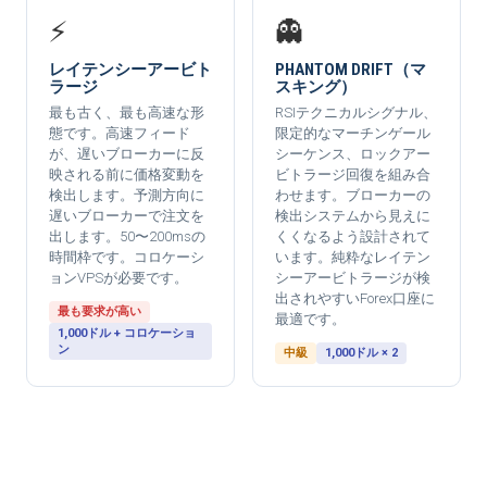
⚡
👻
レイテンシーアービト
PHANTOM DRIFT（マ
ラージ
スキング）
最も古く、最も高速な形
RSIテクニカルシグナル、
態です。高速フィード
限定的なマーチンゲール
が、遅いブローカーに反
シーケンス、ロックアー
映される前に価格変動を
ビトラージ回復を組み合
検出します。予測方向に
わせます。ブローカーの
遅いブローカーで注文を
検出システムから見えに
出します。50〜200msの
くくなるよう設計されて
時間枠です。コロケーシ
います。純粋なレイテン
ョンVPSが必要です。
シーアービトラージが検
出されやすいForex口座に
最も要求が高い
最適です。
1,000ドル + コロケーショ
ン
中級
1,000ドル × 2