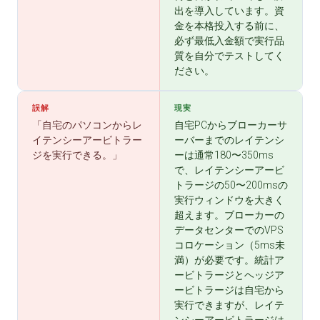
出を導入しています。資
金を本格投入する前に、
必ず最低入金額で実行品
質を自分でテストしてく
ださい。
誤解
現実
「自宅のパソコンからレ
自宅PCからブローカーサ
イテンシーアービトラー
ーバーまでのレイテンシ
ジを実行できる。」
ーは通常180〜350ms
で、レイテンシーアービ
トラージの50〜200msの
実行ウィンドウを大きく
超えます。ブローカーの
データセンターでのVPS
コロケーション（5ms未
満）が必要です。統計ア
ービトラージとヘッジア
ービトラージは自宅から
実行できますが、レイテ