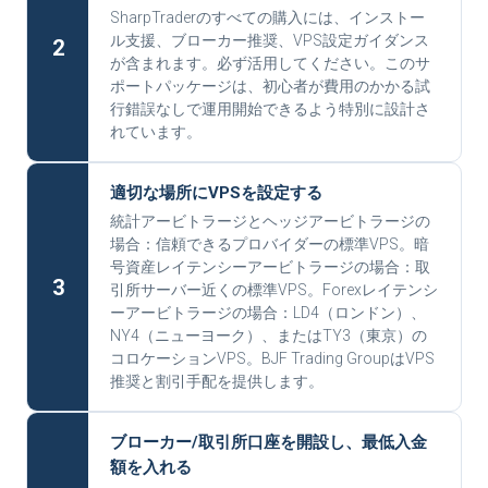
SharpTraderのすべての購入には、インストー
ル支援、ブローカー推奨、VPS設定ガイダンス
2
が含まれます。必ず活用してください。このサ
ポートパッケージは、初心者が費用のかかる試
行錯誤なしで運用開始できるよう特別に設計さ
れています。
適切な場所にVPSを設定する
統計アービトラージとヘッジアービトラージの
場合：信頼できるプロバイダーの標準VPS。暗
号資産レイテンシーアービトラージの場合：取
3
引所サーバー近くの標準VPS。Forexレイテンシ
ーアービトラージの場合：LD4（ロンドン）、
NY4（ニューヨーク）、またはTY3（東京）の
コロケーションVPS。BJF Trading GroupはVPS
推奨と割引手配を提供します。
ブローカー/取引所口座を開設し、最低入金
額を入れる