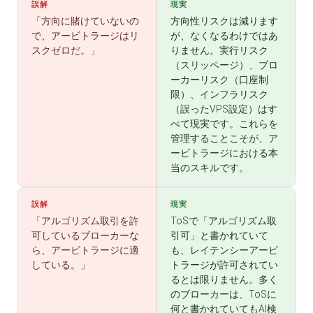
誤解
現実
「方向に賭けていないの
方向性リスクは減ります
で、アービトラージはリ
が、なくなるわけではあ
スクゼロだ。」
りません。実行リスク
（スリッページ）、ブロ
ーカーリスク（口座制
限）、インフラリスク
（誤ったVPS設定）はす
べて現実です。これらを
管理することこそが、ア
ービトラージにおける本
当のスキルです。
誤解
現実
「アルゴリズム取引を許
ToSで「アルゴリズム取
可しているブローカーな
引可」と書かれていて
ら、アービトラージに適
も、レイテンシーアービ
している。」
トラージが許可されてい
るとは限りません。多く
のブローカーは、ToSに
何と書かれていてもAI検