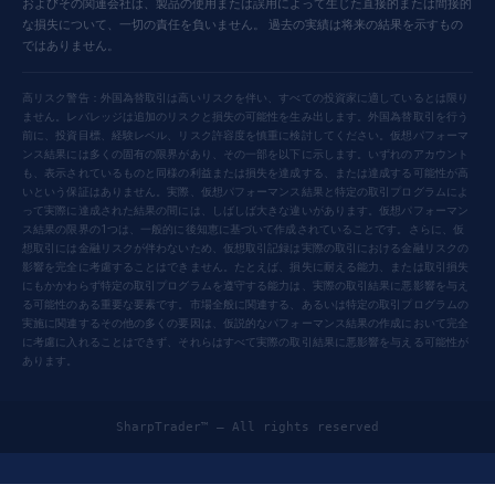
およびその関連会社は、製品の使用または誤用によって生じた直接的または間接的
な損失について、一切の責任を負いません。 過去の実績は将来の結果を示すもの
ではありません。
高リスク警告：外国為替取引は高いリスクを伴い、すべての投資家に適しているとは限り
ません。レバレッジは追加のリスクと損失の可能性を生み出します。外国為替取引を行う
前に、投資目標、経験レベル、リスク許容度を慎重に検討してください。仮想パフォーマ
ンス結果には多くの固有の限界があり、その一部を以下に示します。いずれのアカウント
も、表示されているものと同様の利益または損失を達成する、または達成する可能性が高
いという保証はありません。実際、仮想パフォーマンス結果と特定の取引プログラムによ
って実際に達成された結果の間には、しばしば大きな違いがあります。仮想パフォーマン
ス結果の限界の1つは、一般的に後知恵に基づいて作成されていることです。さらに、仮
想取引には金融リスクが伴わないため、仮想取引記録は実際の取引における金融リスクの
影響を完全に考慮することはできません。たとえば、損失に耐える能力、または取引損失
にもかかわらず特定の取引プログラムを遵守する能力は、実際の取引結果に悪影響を与え
る可能性のある重要な要素です。市場全般に関連する、あるいは特定の取引プログラムの
実施に関連するその他の多くの要因は、仮説的なパフォーマンス結果の作成において完全
に考慮に入れることはできず、それらはすべて実際の取引結果に悪影響を与える可能性が
あります。
SharpTrader™ — All rights reserved