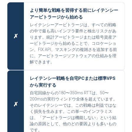
より簡単な戦略を習得する前にレイテンシー
アービトラージから始める
レイテンシーアービトラージは、すべての戦略
の中で最も高いインフラ要件と検出リスクがあ
✗
ります。統計アービトラージまたは暗号資産ア
ービトラージから始めることで、コロケーショ
ン、FIX API、マスキングの複雑さを追加する前
に、アービトラージソフトウェアの仕組みを理
解できます。
レイテンシー戦略を自宅PCまたは標準VPS
から実行する
自宅回線からの180〜350ms RTTは、50〜
200msの実行ウィンドウ全体を超えています。
✗
そのレイテンシーでは、この戦略は利益ではな
く損失を生みます。この単一のインフラミス
は、「アービトラージは機能しない」という結
論の原因として、他のどの要因よりも多いもの
です。