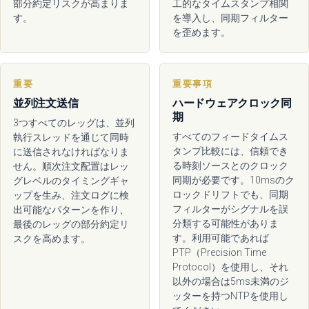
部分約定リスクが高まりま
工的なタイムスタンプ相関
す。
を導入し、同期フィルター
を歪めます。
重要
重要事項
並列注文送信
ハードウェアクロック同
期
3つすべてのレッグは、並列
すべてのフィードタイムス
執行スレッドを通じて同時
タンプ比較には、信頼でき
に送信されなければなりま
る時刻ソースとのクロック
せん。順次注文配置はレッ
同期が必要です。10msのク
グレベルのタイミングギャ
ロックドリフトでも、同期
ップを生み、注文ログに検
フィルターがシグナルを誤
出可能なパターンを作り、
分類する可能性がありま
最後のレッグの部分約定リ
す。利用可能であれば
スクを高めます。
PTP（Precision Time
Protocol）を使用し、それ
以外の場合は5ms未満のジ
ッターを持つNTPを使用し