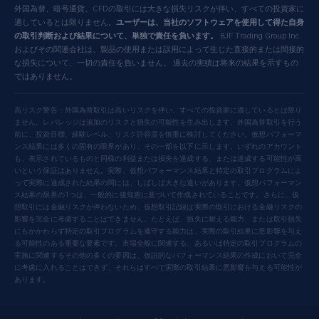
外国為替、暗号通貨、CFDの取引には大きな損失リスクが伴い、すべての投資家に
適しているとは限りません。
ユーザーは、当社のソフトウェアを使用して得た自身
の取引判断および結果について、単独で責任を負います。
BJF Trading Group Inc.
およびその関連会社は、製品の使用または誤用によって生じた直接的または間接的
な損失について、一切の責任を負いません。 過去の実績は将来の結果を示すもの
ではありません。
高リスク警告：外国為替取引は高いリスクを伴い、すべての投資家に適しているとは限り
ません。レバレッジは追加のリスクと損失の可能性を生み出します。外国為替取引を行う
前に、投資目標、経験レベル、リスク許容度を慎重に検討してください。仮想パフォーマ
ンス結果には多くの固有の限界があり、その一部を以下に示します。いずれのアカウント
も、表示されているものと同様の利益または損失を達成する、または達成する可能性が高
いという保証はありません。実際、仮想パフォーマンス結果と特定の取引プログラムによ
って実際に達成された結果の間には、しばしば大きな違いがあります。仮想パフォーマン
ス結果の限界の1つは、一般的に後知恵に基づいて作成されていることです。さらに、仮
想取引には金融リスクが伴わないため、仮想取引記録は実際の取引における金融リスクの
影響を完全に考慮することはできません。たとえば、損失に耐える能力、または取引損失
にもかかわらず特定の取引プログラムを遵守する能力は、実際の取引結果に悪影響を与え
る可能性のある重要な要素です。市場全般に関連する、あるいは特定の取引プログラムの
実施に関連するその他の多くの要因は、仮説的なパフォーマンス結果の作成において完全
に考慮に入れることはできず、それらはすべて実際の取引結果に悪影響を与える可能性が
あります。