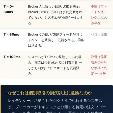
T = 0–
Broker Aは新しいEUR/USDを表示。
乖離はフィ
80ms
Broker CのEUR/GBPはまだ更新され
ードタイミ
ていない。システムが“乖離”を検出す
ング上にの
る。
み存在
T = 80ms
Broker CのEUR/GBPフィードが同じ
ゼロへ収束
イベントを受信し、更新される。乖離
は消える。
T = 100ms
システムがT=0msで発動していた場
取引は修正
合、注文は今Broker Cに到着する —
済みの不利
しかしCはすでにクオートを更新済
な価格で約
み。
定 — 損失
なぜこれは個別取引の損失以上に危険なのか
レイテンシーに汚染されたシグナルで執行するシステム
は、ブローカーがトキシックと分類する特定の注文フロー