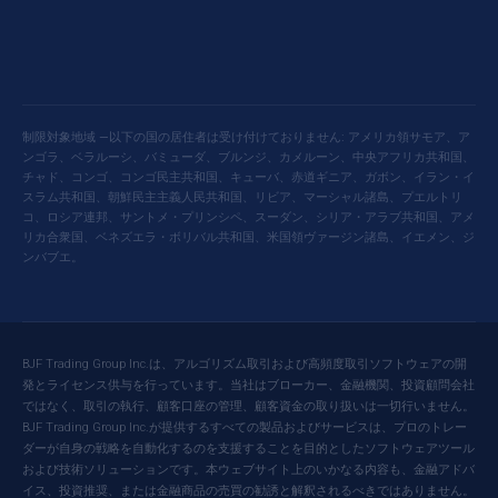
制限対象地域 —以下の国の居住者は受け付けておりません: アメリカ領サモア、ア
ンゴラ、ベラルーシ、バミューダ、ブルンジ、カメルーン、中央アフリカ共和国、
チャド、コンゴ、コンゴ民主共和国、キューバ、赤道ギニア、ガボン、イラン・イ
スラム共和国、朝鮮民主主義人民共和国、リビア、マーシャル諸島、プエルトリ
コ、ロシア連邦、サントメ・プリンシペ、スーダン、シリア・アラブ共和国、アメ
リカ合衆国、ベネズエラ・ボリバル共和国、米国領ヴァージン諸島、イエメン、ジ
ンバブエ。
BJF Trading Group Inc.は、アルゴリズム取引および高頻度取引ソフトウェアの開
発とライセンス供与を行っています。当社はブローカー、金融機関、投資顧問会社
ではなく、取引の執行、顧客口座の管理、顧客資金の取り扱いは一切行いません。
BJF Trading Group Inc.が提供するすべての製品およびサービスは、プロのトレー
ダーが自身の戦略を自動化するのを支援することを目的としたソフトウェアツール
および技術ソリューションです。本ウェブサイト上のいかなる内容も、金融アドバ
イス、投資推奨、または金融商品の売買の勧誘と解釈されるべきではありません。