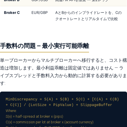
Broker C
EUR/GBP
AとBからのインプライドレートを、Cの
クオートレートとリアルタイムで比較
手数料の問題 — 最小実行可能乖離
単一ブローカーからマルチブローカーへ移行すると、コスト構
造は増加します。最小利益乖離は固定値ではありません — ラ
イブスプレッドと手数料入力から動的に計算する必要がありま
す:
MinDiscrepancy = S(A) + S(B) + S(C) + [C(A) + C(B)
+ C(C)] / (LotSize × PipValue) + SlippageBuffer
Where:
S(x) = half-spread at broker x (pips)
C(x) = commission per lot at broker x (account currency)