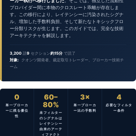
ーカー執行へ移行しました
。そこでは、独立した流動性
プロバイダー間に本物のクロスレート乖離が存在しま
す。この移行により、レイテンシーに汚染されたシグナ
ル、増加した手数料負担、そして新たなトキシックフロ
ー分類リスクが生じます。このガイドでは、完全な技術
アーキテクチャを解説します。
3,200
語
9
セクション
約15分
で読了
対象:
クオンツ開発者、裁定取引トレーダー、ブローカー技術チ
ーム
0
60–
3×
4
80%
単一ブローカ
単一ブローカ
必要なフィルタ
ーに残る優位
ー比の手数料
ー条件
未フィルター
性
のシグナルは
レイテンシー
由来のアーテ
ィファクト