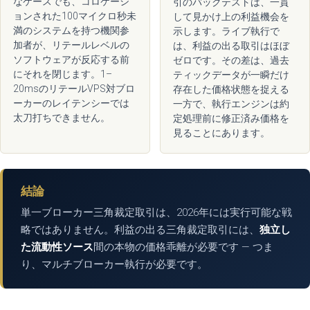
なケースでも、コロケーシ
引のバックテストは、一貫
ョンされた100マイクロ秒未
して見かけ上の利益機会を
満のシステムを持つ機関参
示します。ライブ執行で
加者が、リテールレベルの
は、利益の出る取引はほぼ
ソフトウェアが反応する前
ゼロです。その差は、過去
にそれを閉じます。1–
ティックデータが一瞬だけ
20msのリテールVPS対ブロ
存在した価格状態を捉える
ーカーのレイテンシーでは
一方で、執行エンジンは約
太刀打ちできません。
定処理前に修正済み価格を
見ることにあります。
結論
単一ブローカー三角裁定取引は、2026年には実行可能な戦
略ではありません。利益の出る三角裁定取引には、
独立し
た流動性ソース
間の本物の価格乖離が必要です — つま
り、マルチブローカー執行が必要です。