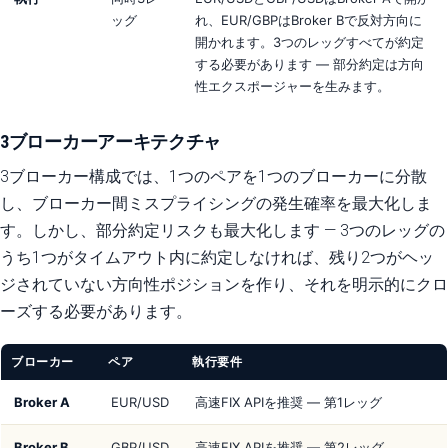
ッグ
れ、EUR/GBPはBroker Bで反対方向に
開かれます。3つのレッグすべてが約定
する必要があります — 部分約定は方向
性エクスポージャーを生みます。
3ブローカーアーキテクチャ
3ブローカー構成では、1つのペアを1つのブローカーに分散
し、ブローカー間ミスプライシングの発生確率を最大化しま
す。しかし、部分約定リスクも最大化します — 3つのレッグの
うち1つがタイムアウト内に約定しなければ、残り2つがヘッ
ジされていない方向性ポジションを作り、それを明示的にクロ
ーズする必要があります。
ブローカー
ペア
執行要件
Broker A
EUR/USD
高速FIX APIを推奨 — 第1レッグ
Broker B
GBP/USD
高速FIX APIを推奨 — 第2レッグ