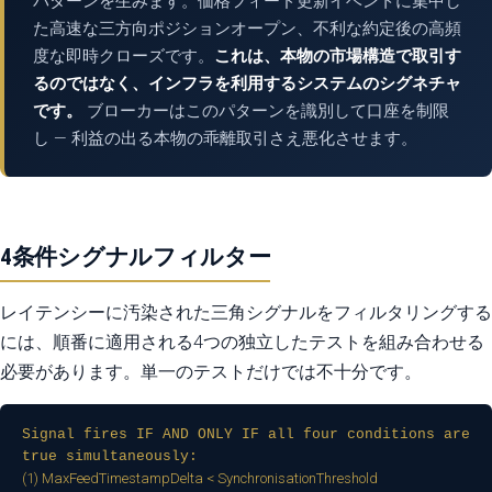
パターンを生みます。価格フィード更新イベントに集中し
た高速な三方向ポジションオープン、不利な約定後の高頻
度な即時クローズです。
これは、本物の市場構造で取引す
るのではなく、インフラを利用するシステムのシグネチャ
です。
ブローカーはこのパターンを識別して口座を制限
し — 利益の出る本物の乖離取引さえ悪化させます。
4条件シグナルフィルター
レイテンシーに汚染された三角シグナルをフィルタリングする
には、順番に適用される4つの独立したテストを組み合わせる
必要があります。単一のテストだけでは不十分です。
Signal fires IF AND ONLY IF all four conditions are
true simultaneously:
(1) MaxFeedTimestampDelta < SynchronisationThreshold