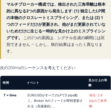
マルチブローカー構成では、検出された三角乖離は根本
的に異なる2つの原因から発生します: (1) 独立したLP間
の本物のクロスレートミスプライシング、または (2) 1
つのフィードだけが更新され、他がまだ更新されていな
いためだけに生じる一時的な見かけ上のミスプライシン
グです。
この2つの原因は、シグナル生成の瞬間には区
別できません — しかし、執行結果はまったく異なりま
す。
次の200msのシーケンスを考えてください:
見かけ上の乖
時間
イベント
離
T = 0ms
EUR/USDがすべてのLPで3 pips動
発生: 2.8
く。Broker Aのフィードが即時更新さ
pipの三角乖
れる（高速接続）。
離