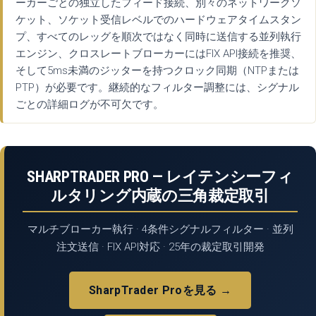
ーカーごとの独立したフィード接続、別々のネットワークソ
ケット、ソケット受信レベルでのハードウェアタイムスタン
プ、すべてのレッグを順次ではなく同時に送信する並列執行
エンジン、クロスレートブローカーにはFIX API接続を推奨、
そして5ms未満のジッターを持つクロック同期（NTPまたは
PTP）が必要です。継続的なフィルター調整には、シグナル
ごとの詳細ログが不可欠です。
SHARPTRADER PRO — レイテンシーフィ
ルタリング内蔵の三角裁定取引
マルチブローカー執行 · 4条件シグナルフィルター · 並列
注文送信 · FIX API対応 · 25年の裁定取引開発
SharpTrader Proを見る →