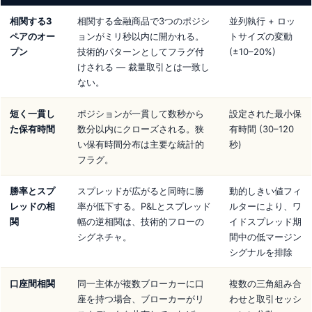
相関する3
相関する金融商品で3つのポジシ
並列執行 + ロッ
ペアのオー
ョンがミリ秒以内に開かれる。
トサイズの変動
プン
技術的パターンとしてフラグ付
(±10–20%)
けされる — 裁量取引とは一致し
ない。
短く一貫し
ポジションが一貫して数秒から
設定された最小保
た保有時間
数分以内にクローズされる。狭
有時間 (30–120
い保有時間分布は主要な統計的
秒)
フラグ。
勝率とスプ
スプレッドが広がると同時に勝
動的しきい値フィ
レッドの相
率が低下する。P&Lとスプレッド
ルターにより、ワ
関
幅の逆相関は、技術的フローの
イドスプレッド期
シグネチャ。
間中の低マージン
シグナルを排除
口座間相関
同一主体が複数ブローカーに口
複数の三角組み合
座を持つ場合、ブローカーがリ
わせと取引セッシ