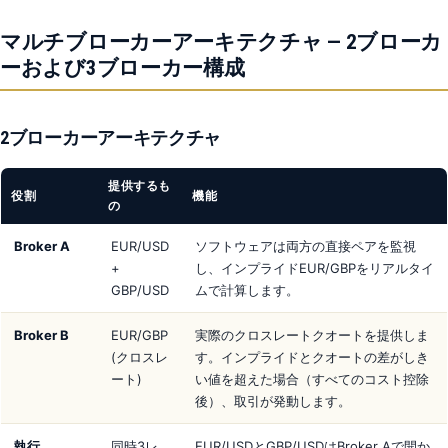
マルチブローカーアーキテクチャ — 2ブローカ
ーおよび3ブローカー構成
2ブローカーアーキテクチャ
提供するも
役割
機能
の
Broker A
EUR/USD
ソフトウェアは両方の直接ペアを監視
+
し、インプライドEUR/GBPをリアルタイ
GBP/USD
ムで計算します。
Broker B
EUR/GBP
実際のクロスレートクオートを提供しま
(クロスレ
す。インプライドとクオートの差がしき
ート)
い値を超えた場合（すべてのコスト控除
後）、取引が発動します。
執行
同時3レ
EUR/USDとGBP/USDはBroker Aで開か