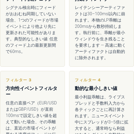
シグナル検出時にフィード
レイテンシーアーティファ
がおおむね同期していない
クトは30–100ms以内に崩
場合、1つのフィードが市場
れます。本物のLP乖離は
イベントにより他より先に
200msから数秒持続しま
更新された可能性がありま
す。執行前に、乖離が最小
す。典型的なしきい値: 任意
ウィンドウを生き残ること
のフィード上の最新更新間
を要求します — 高速に動く
で60ms。
アーティファクトは自動的
に除外されます。
フィルター 3
フィルター 4
方向性イベントフィルタ
動的な最小しきい値
ー
最小利益乖離は、ライブス
任意の直接ペア（EUR/USD
プレッドと手数料入力から
またはGBP/USD）が直前
各ティックごとに再計算さ
100msで設定しきい値を超
れます。ニュースイベント
えて動いた場合、その乖離
中にスプレッドが3–5倍に拡
は、直近の市場イベントが
大すると、通常時なら利益