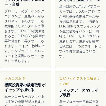
ート合成
単一口座のECN/STPブロー
ブローカーのプライシング
カーでは、3つのペアすべて
エンジンは、直接ペアから
が同じ基礎流動性プールか
クロスレートのクオートを
ら供給されます。一時的な
数学的にリアルタイムで導
EUR/GBPミスプライシング
きます。EUR/USDが更新さ
を生む価格イベントは、同
れると、EUR/GBPも同時に
時にEUR/USDとGBP/USDも
再計算され、再クオートさ
更新します。更新が伝播す
れます — マイクロ秒以内で
る頃には、3つのクオートは
す。インプライド・クロス
すべて再び整合していま
レートと実際のクオートは
す。
常に一致します。
メカニズム 3
なぜバックテストは嘘をつ
くのか
機関投資家の裁定取引が
ギャップを埋める
ティックデータ VS ライ
ブ執行
単一ブローカーのブック上
に本物の乖離が現れるまれ
単一ブローカー三角裁定取