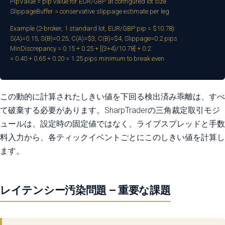
PipValue = pip value for EUR/GBP at configured lot size
SlippageBuffer = conservative slippage estimate per leg
Example (2-broker, 1 standard lot, EUR/GBP pip = $10.78):
S(A)=0.15, S(B)=0.25, C(A)=$3, C(B)=$4, Slippage=0.2 pips
MinDiscrepancy = 0.15 + 0.25 + [(3+4)/10.78] + 0.2
= 0.40 + 0.65 + 0.20 = 1.25 pips minimum to break even
この動的に計算されたしきい値を下回る検出済み乖離は、すべ
て破棄する必要があります。SharpTraderの三角裁定取引モジ
ュールは、設定時の固定値ではなく、ライブスプレッドと手数
料入力から、各ティックイベントごとにこのしきい値を計算し
ます。
レイテンシー汚染問題 — 重要な課題