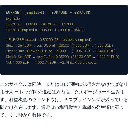
EUR/GBP (implied) = EUR/USD ÷ GBP/USD
Example:
EUR/USD = 1.08500 GBP/USD = 1.27000
EUR/GBP implied = 1.08500 ÷ 1.27000 = 0.85433
If EUR/GBP quoted = 0.85200 (23 pips below implied):
Step 1: Sell EUR → buy USD at 1.08500 (1,000 EUR → 1,085 USD)
Step 2: Buy GBP with USD at 1.27000 (1,085 USD → 854.33 GBP)
Step 3: Sell GBP → buy EUR at 0.85200 (854.33 GBP → 1,002.74 EUR)
Net: 1,000 EUR → 1,002.74 EUR = +2.74 EUR before costs
このサイクルは同時、またはほぼ同時に執行されなければなり
ません — レッグ間の遅延は方向性エクスポージャーを生みま
す。利益機会のウィンドウは、ミスプライシングが残っている
間だけ存在します。通常は市場流動性と乖離の発生源に応じ
て、ミリ秒から数秒です。