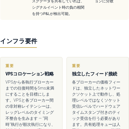
スクデータを共有していれば、
ョンに分散
シグナルイベント時の負の相関
を持つP&Lが検出可能。
インフラ要件
重要
重要
VPSコロケーション戦略
独立したフィード接続
VPSから各執行ブローカー
各ブローカーの価格フィー
までの往復時間を5ms未満
ドは、独立したネットワー
にすることを目標にしま
クソケット上で動作し、処
す。VPSと各ブローカー間
理レベルではなくソケット
の非対称レイテンシーは、
受信レベルでハードウェア
レッグレベルのタイミング
タイムスタンプ付きのティ
不整合を生みます — “同
ック受信を行う必要があり
時”執行が順次執行になり、
ます。共有処理キューは人