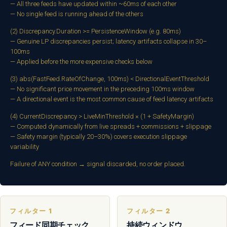
— All three feeds have updated within ~60ms of each other
— No single feed is running ahead of the others
(2) Discrepancy.Duration >= PersistenceWindow (e.g. 80ms)
— Genuine LP discrepancies persist; latency artifacts collapse in 30–
100ms
— Applied before the more expensive checks below
(3) abs(FastFeed.RateOfChange, 100ms) < DirectionalEventThreshold
— No significant price movement in the preceding 100ms window
— A directional event is the most common cause of feed latency artifacts
(4) CurrentDiscrepancy > LiveMinThreshold × (1 + SafetyMargin)
— Computed dynamically from live spreads + commissions + slippage
— Safety margin (typically 20–30%) covers execution slippage
variability
Failure of ANY condition → signal discarded, no order placed.
フィルター 1
フィルター 2
フィード同期チェック
持続ウィンドウ