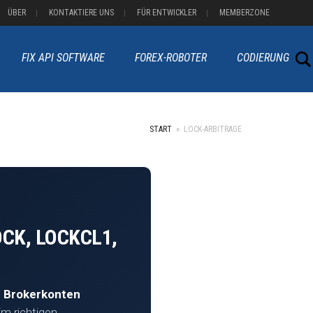
ÜBER
KONTAKTIERE UNS
FÜR ENTWICKLER
MEMBERZONE
FIX API SOFTWARE
FOREX-ROBOTER
CODIERUNG
START
»
LOCK-ARBITRAGE
CK, LOCKCL1,
n Brokerkonten
im richtigen