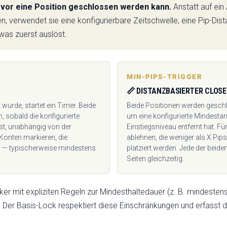
or eine Position geschlossen werden kann.
Anstatt auf ein 
n, verwendet sie eine konfigurierbare Zeitschwelle, eine Pip-Di
was zuerst auslöst.
MIN-PIPS-TRIGGER
📏 DISTANZBASIERTER CLOSE
rde, startet ein Timer. Beide
Beide Positionen werden geschl
 sobald die konfigurierte
um eine konfigurierte Mindesta
st, unabhängig von der
Einstiegsniveau entfernt hat. F
Konten markieren, die
ablehnen, die weniger als X Pip
n — typischerweise mindestens
platziert werden. Jede der beid
Seiten gleichzeitig.
er mit expliziten Regeln zur Mindesthaltedauer (z. B. mindeste
. Der Basis-Lock respektiert diese Einschränkungen und erfasst