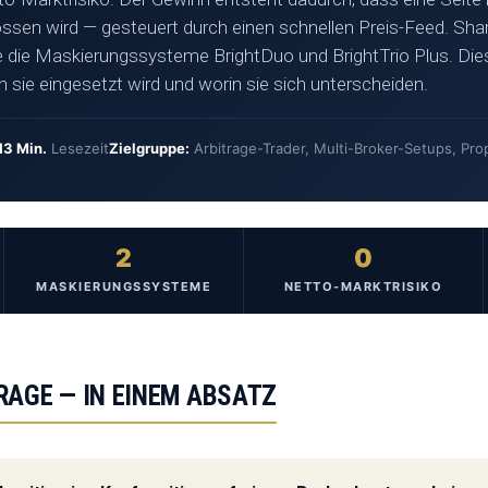
ssen wird — gesteuert durch einen schnellen Preis-Feed. Sh
e die Maskierungssysteme BrightDuo und BrightTrio Plus. Die
nn sie eingesetzt wird und worin sie sich unterscheiden.
13 Min.
Lesezeit
Zielgruppe:
Arbitrage-Trader, Multi-Broker-Setups, Pro
2
0
MASKIERUNGSSYSTEME
NETTO-MARKTRISIKO
RAGE — IN EINEM ABSATZ