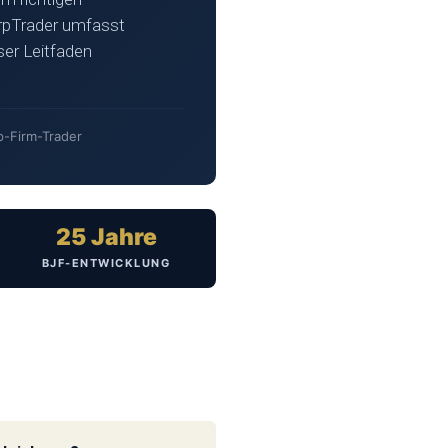
arpTrader umfasst
ser Leitfaden
p-Firm-Trader
25 Jahre
BJF-ENTWICKLUNG