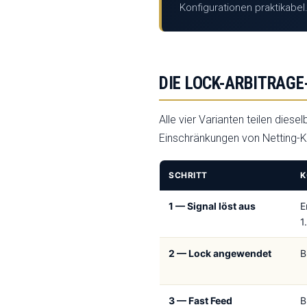
Konfigurationen praktikabel
DIE LOCK-ARBITRAGE
Alle vier Varianten teilen dies
Einschränkungen von Netting-K
SCHRITT
K
1 — Signal löst aus
E
1
2 — Lock angewendet
B
3 — Fast Feed
B