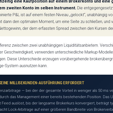
chzeitig eine Kaufposition auf einem Brokerkonto und eine 
nem zweiten Konto im selben Instrument.
Die entgegengesetzt
inierte P&L ist auf einem festen Niveau „gelockt“, unabhängig v
nt dann den optimalen Moment, um eine Seite zu schließen, und v
 Nettogewinn, der dem erfassten Spread zwischen den Kursen der
ifferenz zwischen zwei unabhängigen Liquiditätsanbietern. Versch
her Geschwindigkeit, verwenden unterschiedliche Markup-Modell
gen. Diese Unterschiede erzeugen vorübergehende brokerübergr
rage-System ausnutzen kann.
KEINE MILLISEKUNDEN-AUSFÜHRUNG ERFORDERT
enzarbitrage — bei der der gesamte Vorteil in weniger als 50 ms 
e durch das Management einer bereits bestehenden Position. Das 
 Feed auslöst, bis der langsame Brokerkurs konvergiert, beträgt 
acht Lock-Arbitrage auf einer größeren Bandbreite von Brokerver