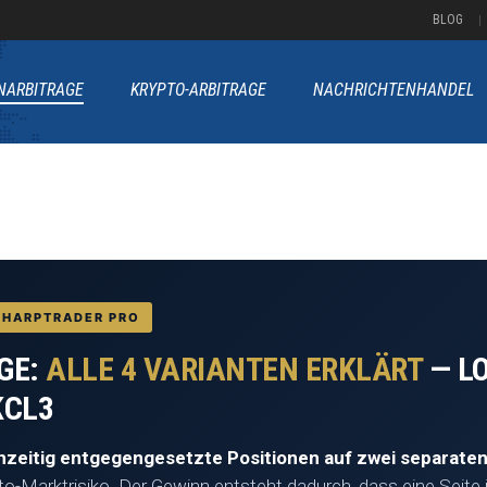
BLOG
NARBITRAGE
KRYPTO-ARBITRAGE
NACHRICHTENHANDEL
SHARPTRADER PRO
GE:
ALLE 4 VARIANTEN ERKLÄRT
— LO
KCL3
chzeitig entgegengesetzte Positionen auf zwei separate
to-Marktrisiko. Der Gewinn entsteht dadurch, dass eine Seite 