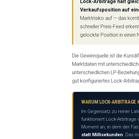
Lock-Arbitrage hält glei
Verkaufsposition auf ei
Marktrisiko auf — das komb
schneller Preis-Feed erken
gelockte Position in einen
Die Gewinnquelle ist die Kursd
Marktdaten mit unterschiedlic
unterschiedlichen LP-Beziehun
gut konfiguriertes Lock-Arbit
WARUM LOCK-ARBITRAGE 
Im Gegensatz zu reiner Lat
funktioniert Lock-Arbitrag
Moment an, in dem der Fast
statt Millisekunden
. Das m