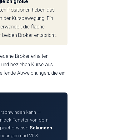
gleich große
en Positionen heben das
on der Kursbewegung. Ein
erwandelt die flache
 beiden Broker entspricht.
iedene Broker erhalten
e und beziehen Kurse aus
eifende Abweichungen, die ein
verschwinden kann —
Unlock-Fenster von dem
typischerweise
Sekunden
bindungen und VPS-