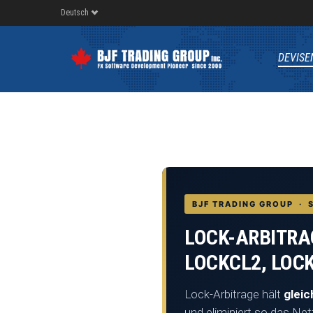
Deutsch
DEVISE
BJF TRADING GROUP · 
LOCK-ARBITRA
LOCKCL2, LOC
Lock-Arbitrage hält
glei
und eliminiert so das Net