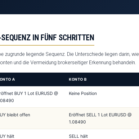
.
-SEQUENZ IN FÜNF SCHRITTEN
elbe zugrunde liegende Sequenz. Die Unterschiede liegen darin, wie
onten und die Vermeidung brokerseitiger Erkennung behandeln.
ONTO A
KONTO B
röffnet BUY 1 Lot EURUSD @
Keine Position
.08490
UY bleibt offen
Eröffnet SELL 1 Lot EURUSD @
1.08490
UY hält
SELL hält