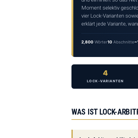
Moment selektiv geschlo
vier Lock-Varianten sowi
erklärt jede Variante, wa
2,800
Wörter
10
Abschnitte
~
4
LOCK-VARIANTEN
WAS IST LOCK-ARBIT