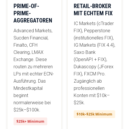
PRIME-OF-
RETAIL-BROKER
PRIME-
MIT ECHTEM FIX
AGGREGATOREN
IC Markets (cTrader
Advanced Markets,
FIX), Pepperstone
Sucden Financial,
(institutionelles FIX),
Finalto, CFH
IG Markets (FIX 4.4),
Clearing, LMAX
Saxo Bank
Exchange. Diese
(OpenAPI + FIX),
routen zu mehreren
Dukascopy (JForex
LPs mit echter ECN-
FIX), FXCM Pro.
Ausführung. Das
Zugänglich ab
Mindestkapital
professionellen
beginnt
Konten mit $10k–
normalerweise bei
$25k.
$25k–$100k.
$10k–$25k Minimum
$25k+ Minimum