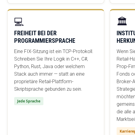
💻
🏛️
FREIHEIT BEI DER
INSTIT
PROGRAMMIERSPRACHE
HERKU
Eine FIX-Sitzung ist ein TCP-Protokoll.
Wenn Si
Schreiben Sie Ihre Logik in C++, C#,
Retail-H
Python, Rust, Java oder welchem
Prop-Fir
Stack auch immer — statt an eine
Fonds o
proprietäre Retail-Plattform-
Broker-A
Skriptsprache gebunden zu sein.
Strategi
möchten,
Jede Sprache
gemeins
die alle 
Marktsei
Karriere