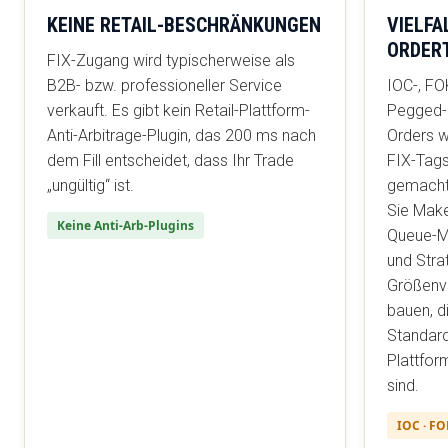
KEINE RETAIL-BESCHRÄNKUNGEN
VIELFA
ORDER
FIX-Zugang wird typischerweise als
B2B- bzw. professioneller Service
IOC-, FOK
verkauft. Es gibt kein Retail-Plattform-
Pegged-
Anti-Arbitrage-Plugin, das 200 ms nach
Orders 
dem Fill entscheidet, dass Ihr Trade
FIX-Tags
„ungültig“ ist.
gemacht
Sie Make
Keine Anti-Arb-Plugins
Queue-
und Stra
Größenv
bauen, d
Standard
Plattfor
sind.
IOC · FO