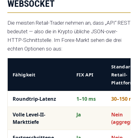
WEBSOCKET
Die meisten Retail-Trader nehmen an, dass „API“ REST
bedeutet — also die in Krypto übliche JSON-over-
HTTP-Schnittstelle. Im Forex-Markt sehen die drei
echten Optionen so aus:
Standard-
Fähigkeit
FIX API
Retail-
Plattform
Roundtrip-Latenz
1–10 ms
30–150 ms
Volle Level-II-
Ja
Nein
Markttiefe
(aggregiert
Fortgeschrittene
Ja
Nein