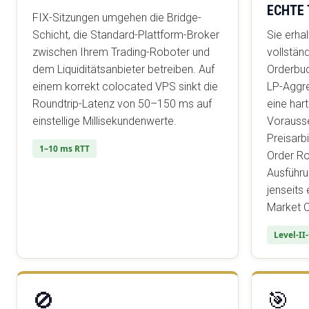
ECHTE 
FIX-Sitzungen umgehen die Bridge-
Schicht, die Standard-Plattform-Broker
Sie erha
zwischen Ihrem Trading-Roboter und
vollständ
dem Liquiditätsanbieter betreiben. Auf
Orderbuc
einem korrekt colocated VPS sinkt die
LP-Aggre
Roundtrip-Latenz von 50–150 ms auf
eine har
einstellige Millisekundenwerte.
Vorausse
Preisarb
1–10 ms RTT
Order Ro
Ausführu
jenseits
Market O
Level-I
🚫
🎯