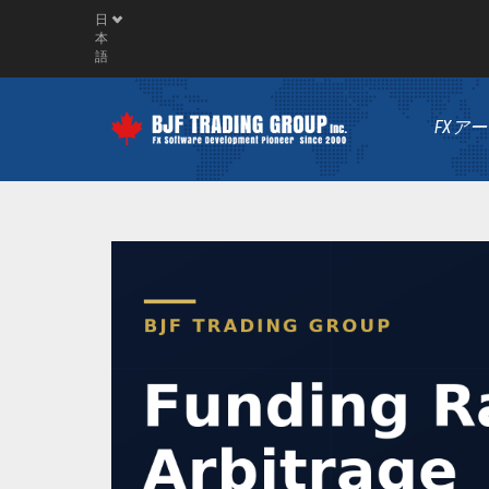
日
本
語
FXア