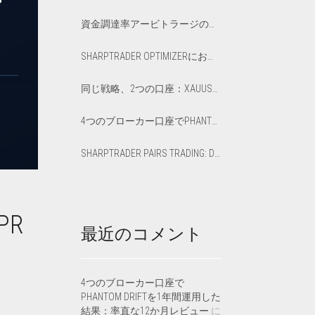
資金調達率アービトラージのリターン：ネットAPRと損益分岐点の計算方法
SHARPTRADER OPTIMIZERにおけるPHANTOM DRIFTとLOCK戦略の最適化
同じ戦略、2つの口座：XAUUSDにおける最適化済み VS デフォルトのレイテンシー・アービトラージ
4つのブローカー口座でPHANTOM DRIFTを1年間運用した結果：率直な12か月レビュー
SHARPTRADER PAIRS TRADING: DIRECTION PARAMETER EXPLAINED — ALL 8 MODES
R
最近のコメント
4つのブローカー口座で
PHANTOM DRIFTを1年間運用した
結果：率直な12か月レビュー
に