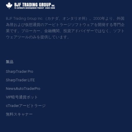
BJF Trading Group Inc.（カナダ、オンタリオ州）。2000年より、外国
為替および仮想通貨のアービトラージソフトウェアを開発する専門企
業です。ブローカー、金融機関、投資アドバイザーではなく、ソフト
ウェアツールのみを提供しています。
製品
SharpTrader Pro
SharpTrader LITE
NewsAutoTraderPro
VIP暗号通貨ボット
cTraderアービトラージ
無料スキャナー