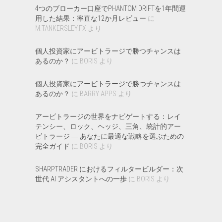
4つのブローカー口座でPHANTOM DRIFTを1年間運
用した結果：率直な12か月レビュー
に
M.TANKERSLEY.FX
より
個人投資家にアービトラージで勝つチャンスは
あるのか？
に
BORIS
より
個人投資家にアービトラージで勝つチャンスは
あるのか？
に
BARRY APPS
より
アービトラージの世界をナビゲートする：レイ
テンシー、ロック、ヘッジ、三角、統計的アー
ビトラージ ― あなたに最適な戦略を選ぶための
完全ガイド
に
BORIS
より
SHARPTRADER におけるフィルタービルダー：次
世代 AI アシスタントへの一歩
に
BORIS
より