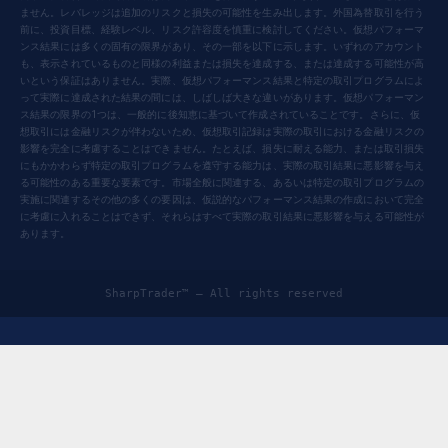
ません。レバレッジは追加のリスクと損失の可能性を生み出します。外国為替取引を行う
前に、投資目標、経験レベル、リスク許容度を慎重に検討してください。仮想パフォーマ
ンス結果には多くの固有の限界があり、その一部を以下に示します。いずれのアカウント
も、表示されているものと同様の利益または損失を達成する、または達成する可能性が高
いという保証はありません。実際、仮想パフォーマンス結果と特定の取引プログラムによ
って実際に達成された結果の間には、しばしば大きな違いがあります。仮想パフォーマン
ス結果の限界の1つは、一般的に後知恵に基づいて作成されていることです。さらに、仮
想取引には金融リスクが伴わないため、仮想取引記録は実際の取引における金融リスクの
影響を完全に考慮することはできません。たとえば、損失に耐える能力、または取引損失
にもかかわらず特定の取引プログラムを遵守する能力は、実際の取引結果に悪影響を与え
る可能性のある重要な要素です。市場全般に関連する、あるいは特定の取引プログラムの
実施に関連するその他の多くの要因は、仮説的なパフォーマンス結果の作成において完全
に考慮に入れることはできず、それらはすべて実際の取引結果に悪影響を与える可能性が
あります。
SharpTrader™ — All rights reserved