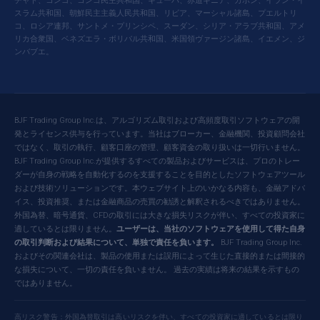
チャド、コンゴ、コンゴ民主共和国、キューバ、赤道ギニア、ガボン、イラン・イ
スラム共和国、朝鮮民主主義人民共和国、リビア、マーシャル諸島、プエルトリ
コ、ロシア連邦、サントメ・プリンシペ、スーダン、シリア・アラブ共和国、アメ
リカ合衆国、ベネズエラ・ボリバル共和国、米国領ヴァージン諸島、イエメン、ジ
ンバブエ。
BJF Trading Group Inc.は、アルゴリズム取引および高頻度取引ソフトウェアの開
発とライセンス供与を行っています。当社はブローカー、金融機関、投資顧問会社
ではなく、取引の執行、顧客口座の管理、顧客資金の取り扱いは一切行いません。
BJF Trading Group Inc.が提供するすべての製品およびサービスは、プロのトレー
ダーが自身の戦略を自動化するのを支援することを目的としたソフトウェアツール
および技術ソリューションです。本ウェブサイト上のいかなる内容も、金融アドバ
イス、投資推奨、または金融商品の売買の勧誘と解釈されるべきではありません。
外国為替、暗号通貨、CFDの取引には大きな損失リスクが伴い、すべての投資家に
適しているとは限りません。
ユーザーは、当社のソフトウェアを使用して得た自身
の取引判断および結果について、単独で責任を負います。
BJF Trading Group Inc.
およびその関連会社は、製品の使用または誤用によって生じた直接的または間接的
な損失について、一切の責任を負いません。 過去の実績は将来の結果を示すもの
ではありません。
高リスク警告：外国為替取引は高いリスクを伴い、すべての投資家に適しているとは限り