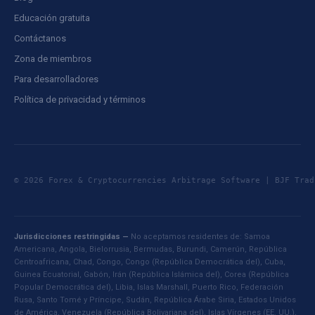
Educación gratuita
Contáctanos
Zona de miembros
Para desarrolladores
Política de privacidad y términos
© 2026 Forex & Cryptocurrencies Arbitrage Software | BJF Tr
Jurisdicciones restringidas —
No aceptamos residentes de: Samoa
Americana, Angola, Bielorrusia, Bermudas, Burundi, Camerún, República
Centroafricana, Chad, Congo, Congo (República Democrática del), Cuba,
Guinea Ecuatorial, Gabón, Irán (República Islámica del), Corea (República
Popular Democrática del), Libia, Islas Marshall, Puerto Rico, Federación
Rusa, Santo Tomé y Príncipe, Sudán, República Árabe Siria, Estados Unidos
de América, Venezuela (República Bolivariana del), Islas Vírgenes (EE. UU.),