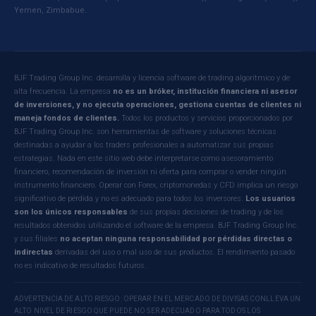
Yemen, Zimbabue.
BJF Trading Group Inc. desarrolla y licencia software de trading algorítmico y de
alta frecuencia. La empresa
no es un bróker, institución financiera ni asesor
de inversiones, y no ejecuta operaciones, gestiona cuentas de clientes ni
maneja fondos de clientes.
Todos los productos y servicios proporcionados por
BJF Trading Group Inc. son herramientas de software y soluciones técnicas
destinadas a ayudar a los traders profesionales a automatizar sus propias
estrategias. Nada en este sitio web debe interpretarse como asesoramiento
financiero, recomendación de inversión ni oferta para comprar o vender ningún
instrumento financiero. Operar con Forex, criptomonedas y CFD implica un riesgo
significativo de pérdida y no es adecuado para todos los inversores.
Los usuarios
son los únicos responsables
de sus propias decisiones de trading y de los
resultados obtenidos utilizando el software de la empresa. BJF Trading Group Inc.
y sus filiales
no aceptan ninguna responsabilidad por pérdidas directas o
indirectas
derivadas del uso o mal uso de sus productos. El rendimiento pasado
no es indicativo de resultados futuros.
ADVERTENCIA DE ALTO RIESGO: OPERAR EN EL MERCADO DE DIVISAS CONLLEVA UN
ALTO NIVEL DE RIESGO QUE PUEDE NO SER ADECUADO PARA TODOS LOS