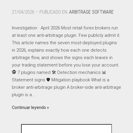
27/04/2026 – PUBLICADO EN:
ARBITRAGE SOFTWARE
Investigation · April 2026 Most retail forex brokers run
at least one anti-arbitrage plugin. Few publicly admit it.
This article names the seven most-deployed plugins
in 2026, explains exactly how each one detects
arbitrage flow, and shows the signs each leaves in
your trading statement before you lose your account.
🕵️ 7 plugins named 🛠️ Detection mechanics 📊
Statement signs 🛡️ Mitigation playbook What is a
broker anti-arbitrage plugin A broker-side anti-arbitrage
plugin is a…
Continuar leyendo