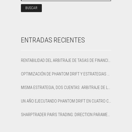
ENTRADAS RECIENTES
RENTABILIDAD DEL ARBITRAJE DE TASAS DE FINANCIACIÓN: CÓMO CALCULAR EL APR NETO Y EL PUNTO DE EQUILIBRIO
OPTIMIZACIÓN DE PHANTOM DRIFT Y ESTRATEGIAS LOCK EN SHARPTRADER OPTIMIZER
MISMA ESTRATEGIA, DOS CUENTAS: ARBITRAJE DE LATENCIA OPTIMIZADO VS PREDETERMINADO EN XAUUSD
UN AÑO EJECUTANDO PHANTOM DRIFT EN CUATRO CUENTAS DE BRÓKER: UNA RESEÑA HONESTA DE 12 MESES
SHARPTRADER PAIRS TRADING: DIRECTION PARAMETER EXPLAINED — ALL 8 MODES