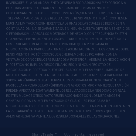
INVERSORES. EL APALANCAMIENTO GENERA RIESGO ADICIONAL Y EXPOSICIÓN A
PÉRDIDAS. ANTES DE OPERAR EN EL MERCADO DE DIVISAS, CONSIDERE
CUIDADOSAMENTE SUS OBJETIVOS DE INVERSIÓN, SU NIVEL DE EXPERIENCIA Y SU
TOLERANCIA AL RIESGO. LOS RESULTADOS DE RENDIMIENTO HIPOTÉTICOS TIENEN
MUCHAS LIMITACIONES INHERENTES, ALGUNAS DE LAS CUALES SE DESCRIBEN A
CONTINUACIÓN. NO SE GARANTIZA QUE NINGUNA CUENTA OBTENGA BENEFICIOS
O PÉRDIDAS SIMILARES A LOS MOSTRADOS. DE HECHO, CON FRECUENCIA EXISTEN
GRANDES DIFERENCIAS ENTRE LOS RESULTADOS DE RENDIMIENTO HIPOTÉTICOS Y
LOS RESULTADOS REALES OBTENIDOS POR CUALQUIER PROGRAMA DE
NEGOCIACIÓN EN PARTICULAR. UNA DE LAS LIMITACIONES DE LOS RESULTADOS DE
RENDIMIENTO HIPOTÉTICOS ES QUE GENERALMENTE SE PREPARAN CON LA
VENTAJA DE CONOCER LOS RESULTADOS A POSTERIORI. ADEMÁS, LA NEGOCIACIÓN
HIPOTÉTICA NO IMPLICA RIESGO FINANCIERO, Y NINGÚN REGISTRO DE
NEGOCIACIÓN HIPOTÉTICA PUEDE REFLEJAR COMPLETAMENTE EL IMPACTO DEL
RIESGO FINANCIERO EN LA NEGOCIACIÓN REAL. POR EJEMPLO, LA CAPACIDAD DE
SOPORTAR PÉRDIDAS O DE ADHERIRSE A UN PROGRAMA DE NEGOCIACIÓN EN
PARTICULAR A PESAR DE LAS PÉRDIDAS SON ASPECTOS IMPORTANTES QUE TAMBIÉN
PUEDEN AFECTAR NEGATIVAMENTE LOS RESULTADOS DE LA NEGOCIACIÓN REAL.
EXISTEN MUCHOS OTROS FACTORES RELACIONADOS CON LOS MERCADOS EN
GENERAL O CON LA IMPLEMENTACIÓN DE CUALQUIER PROGRAMA DE
NEGOCIACIÓN ESPECÍFICO QUE NO PUEDEN TENERSE PLENAMENTE EN CUENTA EN
LA PREPARACIÓN DE RESULTADOS DE RENDIMIENTO HIPOTÉTICOS Y QUE PUEDEN
AFECTAR NEGATIVAMENTE A LOS RESULTADOS REALES DE LAS OPERACIONES.
SharpTrader™ — All rights reserved