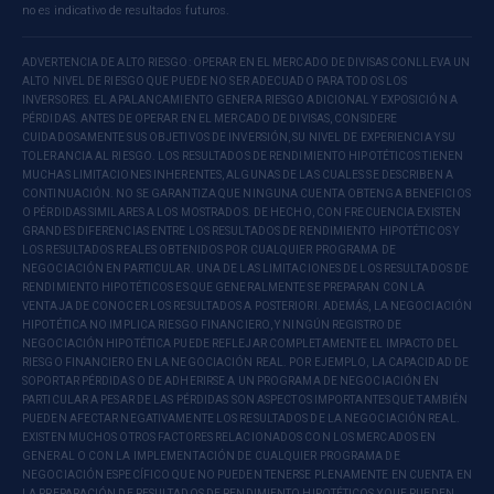
no es indicativo de resultados futuros.
ADVERTENCIA DE ALTO RIESGO: OPERAR EN EL MERCADO DE DIVISAS CONLLEVA UN
ALTO NIVEL DE RIESGO QUE PUEDE NO SER ADECUADO PARA TODOS LOS
INVERSORES. EL APALANCAMIENTO GENERA RIESGO ADICIONAL Y EXPOSICIÓN A
PÉRDIDAS. ANTES DE OPERAR EN EL MERCADO DE DIVISAS, CONSIDERE
CUIDADOSAMENTE SUS OBJETIVOS DE INVERSIÓN, SU NIVEL DE EXPERIENCIA Y SU
TOLERANCIA AL RIESGO. LOS RESULTADOS DE RENDIMIENTO HIPOTÉTICOS TIENEN
MUCHAS LIMITACIONES INHERENTES, ALGUNAS DE LAS CUALES SE DESCRIBEN A
CONTINUACIÓN. NO SE GARANTIZA QUE NINGUNA CUENTA OBTENGA BENEFICIOS
O PÉRDIDAS SIMILARES A LOS MOSTRADOS. DE HECHO, CON FRECUENCIA EXISTEN
GRANDES DIFERENCIAS ENTRE LOS RESULTADOS DE RENDIMIENTO HIPOTÉTICOS Y
LOS RESULTADOS REALES OBTENIDOS POR CUALQUIER PROGRAMA DE
NEGOCIACIÓN EN PARTICULAR. UNA DE LAS LIMITACIONES DE LOS RESULTADOS DE
RENDIMIENTO HIPOTÉTICOS ES QUE GENERALMENTE SE PREPARAN CON LA
VENTAJA DE CONOCER LOS RESULTADOS A POSTERIORI. ADEMÁS, LA NEGOCIACIÓN
HIPOTÉTICA NO IMPLICA RIESGO FINANCIERO, Y NINGÚN REGISTRO DE
NEGOCIACIÓN HIPOTÉTICA PUEDE REFLEJAR COMPLETAMENTE EL IMPACTO DEL
RIESGO FINANCIERO EN LA NEGOCIACIÓN REAL. POR EJEMPLO, LA CAPACIDAD DE
SOPORTAR PÉRDIDAS O DE ADHERIRSE A UN PROGRAMA DE NEGOCIACIÓN EN
PARTICULAR A PESAR DE LAS PÉRDIDAS SON ASPECTOS IMPORTANTES QUE TAMBIÉN
PUEDEN AFECTAR NEGATIVAMENTE LOS RESULTADOS DE LA NEGOCIACIÓN REAL.
EXISTEN MUCHOS OTROS FACTORES RELACIONADOS CON LOS MERCADOS EN
GENERAL O CON LA IMPLEMENTACIÓN DE CUALQUIER PROGRAMA DE
NEGOCIACIÓN ESPECÍFICO QUE NO PUEDEN TENERSE PLENAMENTE EN CUENTA EN
LA PREPARACIÓN DE RESULTADOS DE RENDIMIENTO HIPOTÉTICOS Y QUE PUEDEN