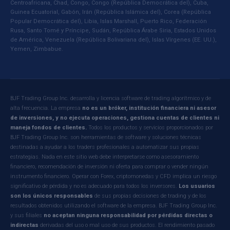
Centroafricana, Chad, Congo, Congo (República Democrática del), Cuba,
Guinea Ecuatorial, Gabón, Irán (República Islámica del), Corea (República
Popular Democrática del), Libia, Islas Marshall, Puerto Rico, Federación
Rusa, Santo Tomé y Príncipe, Sudán, República Árabe Siria, Estados Unidos
de América, Venezuela (República Bolivariana del), Islas Vírgenes (EE. UU.),
Yemen, Zimbabue.
BJF Trading Group Inc. desarrolla y licencia software de trading algorítmico y de
alta frecuencia. La empresa
no es un bróker, institución financiera ni asesor
de inversiones, y no ejecuta operaciones, gestiona cuentas de clientes ni
maneja fondos de clientes.
Todos los productos y servicios proporcionados por
BJF Trading Group Inc. son herramientas de software y soluciones técnicas
destinadas a ayudar a los traders profesionales a automatizar sus propias
estrategias. Nada en este sitio web debe interpretarse como asesoramiento
financiero, recomendación de inversión ni oferta para comprar o vender ningún
instrumento financiero. Operar con Forex, criptomonedas y CFD implica un riesgo
significativo de pérdida y no es adecuado para todos los inversores.
Los usuarios
son los únicos responsables
de sus propias decisiones de trading y de los
resultados obtenidos utilizando el software de la empresa. BJF Trading Group Inc.
y sus filiales
no aceptan ninguna responsabilidad por pérdidas directas o
indirectas
derivadas del uso o mal uso de sus productos. El rendimiento pasado