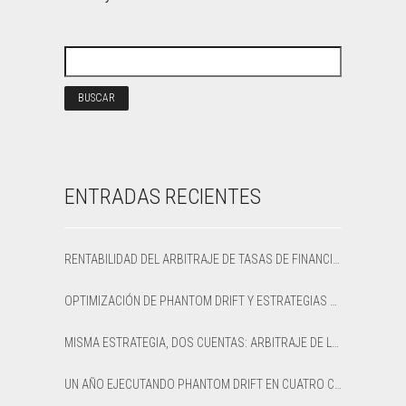
ENTRADAS RECIENTES
RENTABILIDAD DEL ARBITRAJE DE TASAS DE FINANCIACIÓN: CÓMO CALCULAR EL APR NETO Y EL PUNTO DE EQUILIBRIO
OPTIMIZACIÓN DE PHANTOM DRIFT Y ESTRATEGIAS LOCK EN SHARPTRADER OPTIMIZER
MISMA ESTRATEGIA, DOS CUENTAS: ARBITRAJE DE LATENCIA OPTIMIZADO VS PREDETERMINADO EN XAUUSD
UN AÑO EJECUTANDO PHANTOM DRIFT EN CUATRO CUENTAS DE BRÓKER: UNA RESEÑA HONESTA DE 12 MESES