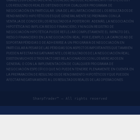
GRANDES DIFERENCIAS ENTRE LOS RESULTADOS DE RENDIMIENTO HIPOTÉTICOS Y
LOS RESULTADOS REALES OBTENIDOS POR CUALQUIER PROGRAMA DE
NEGOCIACIÓN EN PARTICULAR. UNA DE LAS LIMITACIONES DE LOS RESULTADOS DE
RENDIMIENTO HIPOTÉTICOS ES QUE GENERALMENTE SE PREPARAN CON LA
VENTAJA DE CONOCER LOS RESULTADOS A POSTERIORI. ADEMÁS, LA NEGOCIACIÓN
HIPOTÉTICA NO IMPLICA RIESGO FINANCIERO, Y NINGÚN REGISTRO DE
NEGOCIACIÓN HIPOTÉTICA PUEDE REFLEJAR COMPLETAMENTE EL IMPACTO DEL
RIESGO FINANCIERO EN LA NEGOCIACIÓN REAL. POR EJEMPLO, LA CAPACIDAD DE
SOPORTAR PÉRDIDAS O DE ADHERIRSE A UN PROGRAMA DE NEGOCIACIÓN EN
PARTICULAR A PESAR DE LAS PÉRDIDAS SON ASPECTOS IMPORTANTES QUE TAMBIÉN
PUEDEN AFECTAR NEGATIVAMENTE LOS RESULTADOS DE LA NEGOCIACIÓN REAL.
EXISTEN MUCHOS OTROS FACTORES RELACIONADOS CON LOS MERCADOS EN
GENERAL O CON LA IMPLEMENTACIÓN DE CUALQUIER PROGRAMA DE
NEGOCIACIÓN ESPECÍFICO QUE NO PUEDEN TENERSE PLENAMENTE EN CUENTA EN
LA PREPARACIÓN DE RESULTADOS DE RENDIMIENTO HIPOTÉTICOS Y QUE PUEDEN
AFECTAR NEGATIVAMENTE A LOS RESULTADOS REALES DE LAS OPERACIONES.
SharpTrader™ — All rights reserved