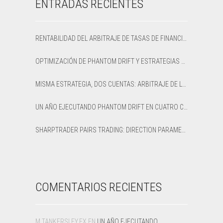
ENTRADAS RECIENTES
RENTABILIDAD DEL ARBITRAJE DE TASAS DE FINANCIACIÓN: CÓMO CALCULAR EL APR NETO Y EL PUNTO DE EQUILIBRIO
OPTIMIZACIÓN DE PHANTOM DRIFT Y ESTRATEGIAS LOCK EN SHARPTRADER OPTIMIZER
MISMA ESTRATEGIA, DOS CUENTAS: ARBITRAJE DE LATENCIA OPTIMIZADO VS PREDETERMINADO EN XAUUSD
UN AÑO EJECUTANDO PHANTOM DRIFT EN CUATRO CUENTAS DE BRÓKER: UNA RESEÑA HONESTA DE 12 MESES
SHARPTRADER PAIRS TRADING: DIRECTION PARAMETER EXPLAINED — ALL 8 MODES
COMENTARIOS RECIENTES
M.TANKERSLEY.FX
EN
UN AÑO EJECUTANDO