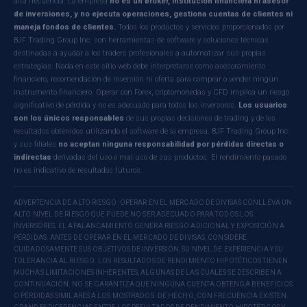
alta frecuencia. La empresa
no es un bróker, institución financiera ni asesor
de inversiones, y no ejecuta operaciones, gestiona cuentas de clientes ni
maneja fondos de clientes.
Todos los productos y servicios proporcionados por
BJF Trading Group Inc. son herramientas de software y soluciones técnicas
destinadas a ayudar a los traders profesionales a automatizar sus propias
estrategias. Nada en este sitio web debe interpretarse como asesoramiento
financiero, recomendación de inversión ni oferta para comprar o vender ningún
instrumento financiero. Operar con Forex, criptomonedas y CFD implica un riesgo
significativo de pérdida y no es adecuado para todos los inversores.
Los usuarios
son los únicos responsables
de sus propias decisiones de trading y de los
resultados obtenidos utilizando el software de la empresa. BJF Trading Group Inc.
y sus filiales
no aceptan ninguna responsabilidad por pérdidas directas o
indirectas
derivadas del uso o mal uso de sus productos. El rendimiento pasado
no es indicativo de resultados futuros.
ADVERTENCIA DE ALTO RIESGO: OPERAR EN EL MERCADO DE DIVISAS CONLLEVA UN
ALTO NIVEL DE RIESGO QUE PUEDE NO SER ADECUADO PARA TODOS LOS
INVERSORES. EL APALANCAMIENTO GENERA RIESGO ADICIONAL Y EXPOSICIÓN A
PÉRDIDAS. ANTES DE OPERAR EN EL MERCADO DE DIVISAS, CONSIDERE
CUIDADOSAMENTE SUS OBJETIVOS DE INVERSIÓN, SU NIVEL DE EXPERIENCIA Y SU
TOLERANCIA AL RIESGO. LOS RESULTADOS DE RENDIMIENTO HIPOTÉTICOS TIENEN
MUCHAS LIMITACIONES INHERENTES, ALGUNAS DE LAS CUALES SE DESCRIBEN A
CONTINUACIÓN. NO SE GARANTIZA QUE NINGUNA CUENTA OBTENGA BENEFICIOS
O PÉRDIDAS SIMILARES A LOS MOSTRADOS. DE HECHO, CON FRECUENCIA EXISTEN