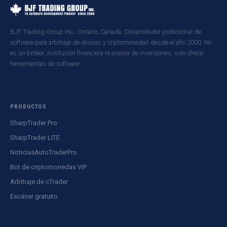
BJF Trading Group Inc., Ontario, Canadá. Desarrollador profesional de
software para arbitraje de divisas y criptomonedas desde el año 2000. No
es un bróker, institución financiera ni asesor de inversiones; solo ofrece
herramientas de software.
PRODUCTOS
SharpTrader Pro
SharpTrader LITE
NoticiasAutoTraderPro
Bot de criptomonedas VIP
Arbitraje de cTrader
Escáner gratuito