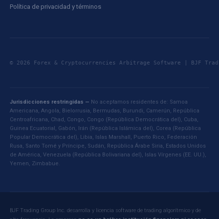
Política de privacidad y términos
© 2026 Forex & Cryptocurrencies Arbitrage Software | BJF Tr
Jurisdicciones restringidas —
No aceptamos residentes de: Samoa
Americana, Angola, Bielorrusia, Bermudas, Burundi, Camerún, República
Centroafricana, Chad, Congo, Congo (República Democrática del), Cuba,
Guinea Ecuatorial, Gabón, Irán (República Islámica del), Corea (República
Popular Democrática del), Libia, Islas Marshall, Puerto Rico, Federación
Rusa, Santo Tomé y Príncipe, Sudán, República Árabe Siria, Estados Unidos
de América, Venezuela (República Bolivariana del), Islas Vírgenes (EE. UU.),
Yemen, Zimbabue.
BJF Trading Group Inc. desarrolla y licencia software de trading algorítmico y de