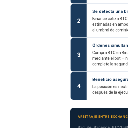
Se detecta una b
Binance cotiza BTC 
2
estimadas en ambos 
el umbral de comisi
Órdenes simultá
Compra BTC en Bina
3
mediante el bot — n
complete la segund
Beneficio asegura
4
La posición es neutr
después de la ejecuc
ARBITRAJE ENTRE EXCHANG
Bid de Binance BTC/USD