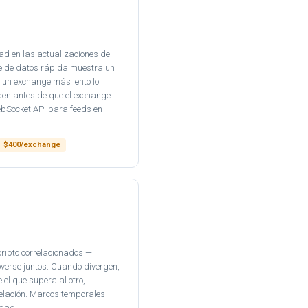
dad en las actualizaciones de
te de datos rápida muestra un
 un exchange más lento lo
rden antes de que el exchange
ebSocket API para feeds en
$400/exchange
cripto correlacionados —
rse juntos. Cuando divergen,
el que supera al otro,
relación. Marcos temporales
idad.