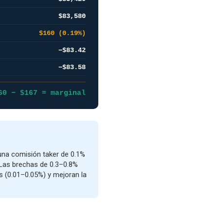
$83,580
$160 (0.19%)
−$83.42
−$83.58
60 − $167 = marginal
 una comisión taker de 0.1%
. Las brechas de 0.3–0.8%
s (0.01–0.05%) y mejoran la