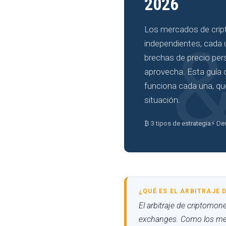
2026
Los mercados de crip
independientes, cada 
brechas de precio per
aprovecha. Esta guía 
funciona cada una, qu
situación.
₿ 3 tipos de estrategia
⚡ De
¿QUÉ ES EL ARBITRAJE
El arbitraje de criptomo
exchanges. Como los mer