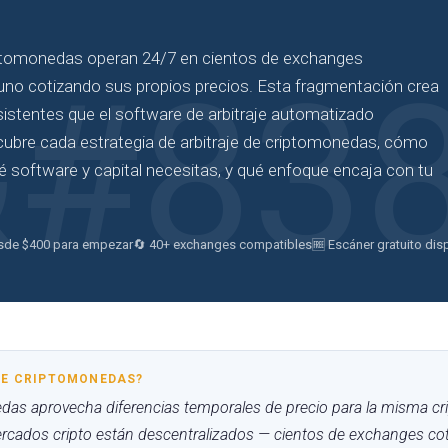
tomonedas operan 24/7 en cientos de exchanges
uno cotizando sus propios precios. Esta fragmentación crea
sistentes que el software de arbitraje automatizado
cubre cada estrategia de arbitraje de criptomonedas, cómo
é software y capital necesitas, y qué enfoque encaja con tu
sde $400 para empezar
🔄 40+ exchanges compatibles
🆓 Escáner gratuito dis
 DE CRIPTOMONEDAS?
nedas aprovecha diferencias temporales de precio para la misma c
cados cripto están descentralizados — cientos de exchanges cot