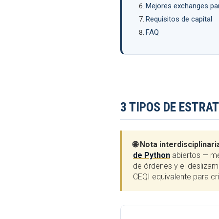
Mejores exchanges para
Requisitos de capital
FAQ
3 TIPOS DE ESTRA
🌐 Nota interdisciplinari
de Python
abiertos — mét
de órdenes y el deslizam
CEQI equivalente para cri