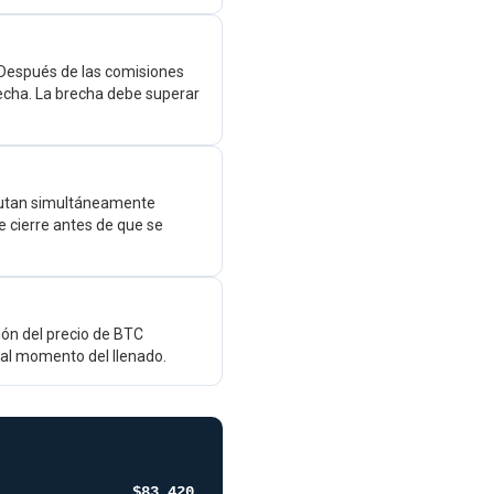
 Después de las comisiones
echa. La brecha debe superar
cutan simultáneamente
e cierre antes de que se
ción del precio de BTC
a al momento del llenado.
$83,420