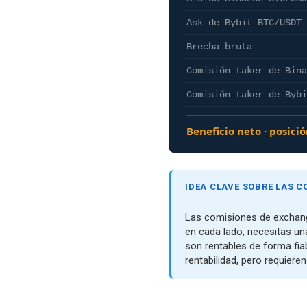
Ask de Bybit BTC/USDT
Brecha bruta
Comisión taker de Bina
Comisión taker de Bybi
Beneficio neto · posici
IDEA CLAVE SOBRE LAS C
Las comisiones de exchange
en cada lado, necesitas un
son rentables de forma fia
rentabilidad, pero requier