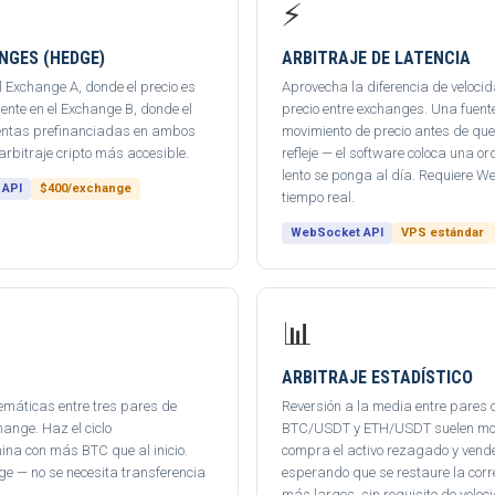
⚡
NGES (HEDGE)
ARBITRAJE DE LATENCIA
Exchange A, donde el precio es
Aprovecha la diferencia de veloci
nte en el Exchange B, donde el
precio entre exchanges. Una fuen
uentas prefinanciadas en ambos
movimiento de precio antes de que
arbitraje cripto más accesible.
refleje — el software coloca una o
lento se ponga al día. Requiere W
 API
$400/exchange
tiempo real.
WebSocket API
VPS estándar
📊
ARBITRAJE ESTADÍSTICO
máticas entre tres pares de
Reversión a la media entre pares 
ange. Haz el ciclo
BTC/USDT y ETH/USDT suelen move
con más BTC que al inicio.
compra el activo rezagado y vende 
ge — no se necesita transferencia
esperando que se restaure la cor
más largos, sin requisito de veloc