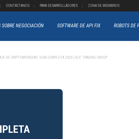
CONTÁCTANOS
PARA DESARROLLADORES
ZONA DE MIEMBROS
S SOBRE NEGOCIACIÓN
SOFTWARE DE API FIX
ROBOTS DE 
AJE DE CRIPTOMONEDAS: GUÍA COMPLETA 2026 | BJF TRADING GROUP
MPLETA