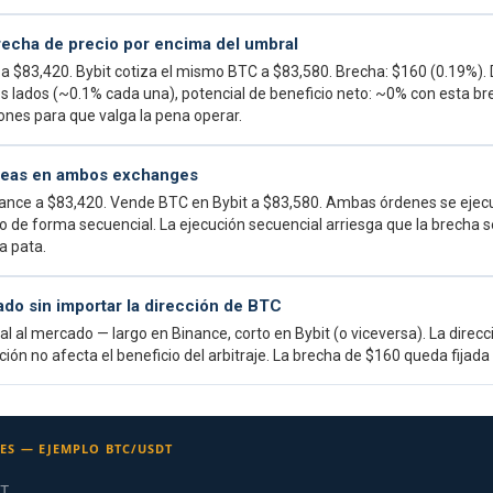
recha de precio por encima del umbral
a $83,420. Bybit cotiza el mismo BTC a $83,580. Brecha: $160 (0.19%).
lados (~0.1% cada una), potencial de beneficio neto: ~0% con esta br
ones para que valga la pena operar.
neas en ambos exchanges
nce a $83,420. Vende BTC en Bybit a $83,580. Ambas órdenes se eje
o de forma secuencial. La ejecución secuencial arriesga que la brecha s
a pata.
do sin importar la dirección de BTC
al al mercado — largo en Binance, corto en Bybit (o viceversa). La direc
ión no afecta el beneficio del arbitraje. La brecha de $160 queda fijad
ES — EJEMPLO BTC/USDT
T