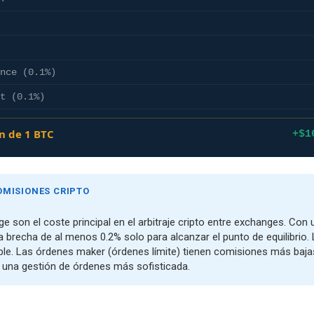
nce (0.1%)
t (0.1%)
ón de 1 BTC
+$1
OMISIONES CRIPTO
 son el coste principal en el arbitraje cripto entre exchanges. Con
a brecha de al menos 0.2% solo para alcanzar el punto de equilibrio
ble. Las órdenes maker (órdenes límite) tienen comisiones más baja
en una gestión de órdenes más sofisticada.