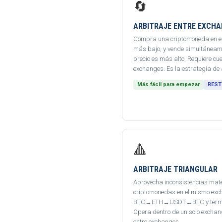
🔄
ARBITRAJE ENTRE EXCHA
Compra una criptomoneda en el 
más bajo, y vende simultáneame
precio es más alto. Requiere c
exchanges. Es la estrategia de 
Más fácil para empezar
REST
🔺
ARBITRAJE TRIANGULAR
Aprovecha inconsistencias mate
criptomonedas en el mismo exch
BTC→ETH→USDT→BTC y termina 
Opera dentro de un solo exchan
entre exchanges.