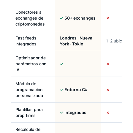
Conectores a
exchanges de
✓
50+ exchanges
✗
criptomonedas
Fast feeds
Londres · Nueva
1–2 ubicacion
integrados
York · Tokio
Optimizador de
parámetros con
✓
✗
IA
Módulo de
programación
✓
Entorno C#
✗
personalizada
Plantillas para
✓
Integradas
✗
prop firms
Recalculo de