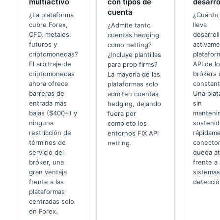
multiactivo
con tipos de
desarro
cuenta
¿La plataforma
¿Cuánto
cubre Forex,
lleva
¿Admite tanto
CFD, metales,
desarrol
cuentas hedging
futuros y
activame
como netting?
criptomonedas?
platafor
¿Incluye plantillas
El arbitraje de
API de l
para prop firms?
criptomonedas
brókers 
La mayoría de las
ahora ofrece
constan
plataformas solo
barreras de
Una plat
admiten cuentas
entrada más
sin
hedging, dejando
bajas ($400+) y
manteni
fuera por
ninguna
sostenid
completo los
restricción de
rápidam
entornos FIX API
términos de
conector
netting.
servicio del
queda at
bróker, una
frente a 
gran ventaja
sistemas
frente a las
detecció
plataformas
centradas solo
en Forex.