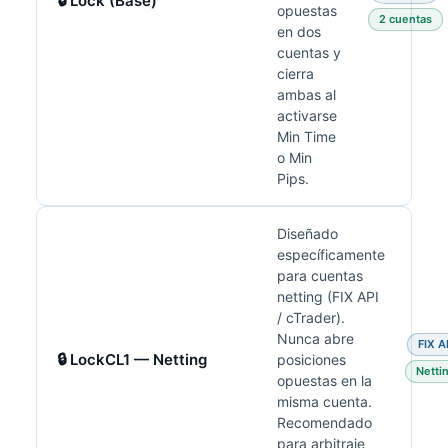
🔒 Lock (Base)
opuestas
2 cuentas
en dos
cuentas y
cierra
ambas al
activarse
Min Time
o Min
Pips.
Diseñado
específicamente
para cuentas
netting (FIX API
/ cTrader).
Nunca abre
FIX A
🔒 LockCL1 — Netting
posiciones
Netti
opuestas en la
misma cuenta.
Recomendado
para arbitraje