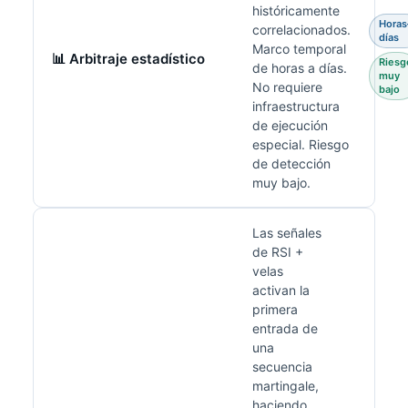
históricamente
Horas
correlacionados.
días
Marco temporal
📊 Arbitraje estadístico
Riesg
de horas a días.
muy
No requiere
bajo
infraestructura
de ejecución
especial. Riesgo
de detección
muy bajo.
Las señales
de RSI +
velas
activan la
primera
entrada de
una
secuencia
martingale,
haciendo