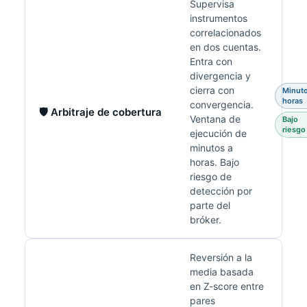
Supervisa
instrumentos
correlacionados
en dos cuentas.
Entra con
divergencia y
cierra con
Minut
horas
convergencia.
🛡️ Arbitraje de cobertura
Ventana de
Bajo
riesgo
ejecución de
minutos a
horas. Bajo
riesgo de
detección por
parte del
bróker.
Reversión a la
media basada
en Z-score entre
pares