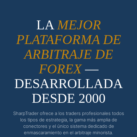
LA
MEJOR
PLATAFORMA DE
ARBITRAJE DE
FOREX
—
DESARROLLADA
DESDE 2000
SharpTrader ofrece a los traders profesionales todos
los tipos de estrategia, la gama más amplia de
conectores y el único sistema dedicado de
enmascaramiento en el arbitraje minorista.