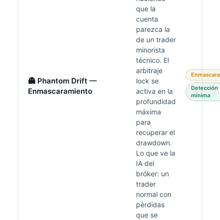
que la
cuenta
parezca la
de un trader
minorista
técnico. El
arbitraje
Enmascara
👻 Phantom Drift —
lock se
Detección
Enmascaramiento
activa en la
mínima
profundidad
máxima
para
recuperar el
drawdown.
Lo que ve la
IA del
bróker: un
trader
normal con
pérdidas
que se