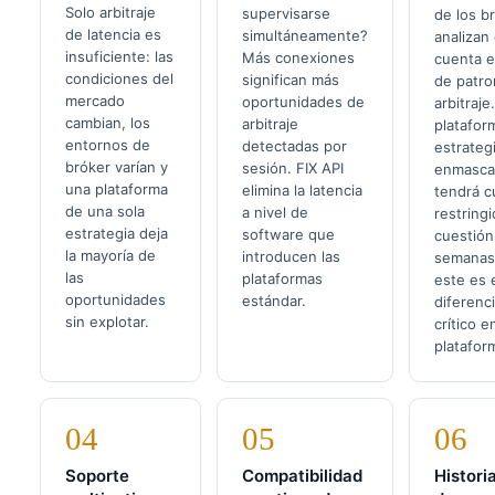
Solo arbitraje
supervisarse
de los b
de latencia es
simultáneamente?
analizan
insuficiente: las
Más conexiones
cuenta 
condiciones del
significan más
de patro
mercado
oportunidades de
arbitraje
cambian, los
arbitraje
platafor
entornos de
detectadas por
estrateg
bróker varían y
sesión. FIX API
enmasca
una plataforma
elimina la latencia
tendrá c
de una sola
a nivel de
restring
estrategia deja
software que
cuestión
la mayoría de
introducen las
semanas
las
plataformas
este es 
oportunidades
estándar.
diferenc
sin explotar.
crítico e
platafor
04
05
06
Soporte
Compatibilidad
Histori