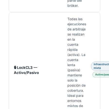
parte del
bróker.
Todas las
ejecuciones
de arbitraje
se realizan
en la
cuenta
rápida
(activa). La
cuenta
Infraestruc
lenta
🔒 LockCL3 —
mixta
(pasiva)
Activo/Pasivo
Activo/pas
mantiene
solo la
posición de
cobertura.
Ideal para
entornos
mixtos de