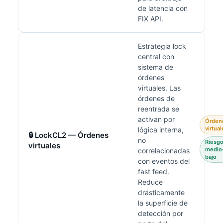
de latencia con
FIX API.
Estrategia lock
central con
sistema de
órdenes
virtuales. Las
órdenes de
reentrada se
activan por
Órden
virtual
lógica interna,
🔒 LockCL2 — Órdenes
no
Riesg
virtuales
medio
correlacionadas
bajo
con eventos del
fast feed.
Reduce
drásticamente
la superficie de
detección por