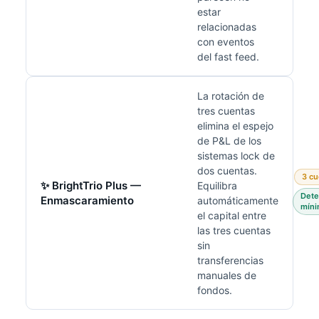
estar
relacionadas
con eventos
del fast feed.
La rotación de
tres cuentas
elimina el espejo
de P&L de los
sistemas lock de
dos cuentas.
3 cu
✨ BrightTrio Plus —
Equilibra
Dete
Enmascaramiento
automáticamente
míni
el capital entre
las tres cuentas
sin
transferencias
manuales de
fondos.