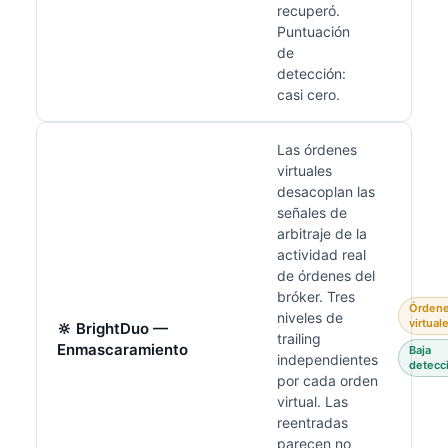
recuperó.
Puntuación
de
detección:
casi cero.
Las órdenes
virtuales
desacoplan las
señales de
arbitraje de la
actividad real
de órdenes del
bróker. Tres
Órden
niveles de
virtual
🔆 BrightDuo —
trailing
Enmascaramiento
Baja
independientes
detecc
por cada orden
virtual. Las
reentradas
parecen no