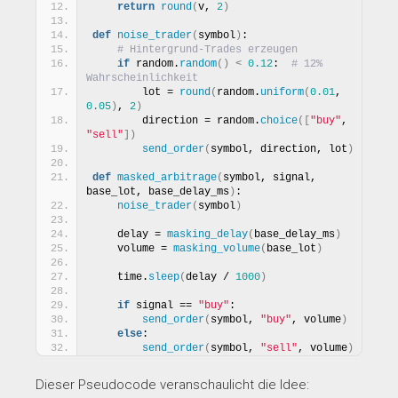
return
round
(
v, 
2
)
def
noise_trader
(
symbol
)
:
# Hintergrund-Trades erzeugen
if
 random.
random
()
<
0.12
:  
# 12% 
Wahrscheinlichkeit
        lot = 
round
(
random.
uniform
(
0.01
, 
0.05
)
, 
2
)
        direction = random.
choice
([
"buy"
, 
"sell"
])
send_order
(
symbol, direction, lot
)
def
masked_arbitrage
(
symbol, signal, 
base_lot, base_delay_ms
)
:
noise_trader
(
symbol
)
    delay = 
masking_delay
(
base_delay_ms
)
    volume = 
masking_volume
(
base_lot
)
    time.
sleep
(
delay / 
1000
)
if
 signal == 
"buy"
:
send_order
(
symbol, 
"buy"
, volume
)
else
:
send_order
(
symbol, 
"sell"
, volume
)
Dieser Pseudocode veranschaulicht die Idee: