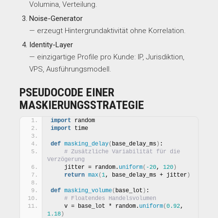
Volumina, Verteilung.
Noise-Generator
— erzeugt Hintergrundaktivität ohne Korrelation.
Identity-Layer
— einzigartige Profile pro Kunde: IP, Jurisdiktion,
VPS, Ausführungsmodell.
PSEUDOCODE EINER
MASKIERUNGSSTRATEGIE
import
 random
import
 time
def
masking_delay
(
base_delay_ms
)
:
# Zusätzliche Variabilität für die 
Verzögerung
    jitter = random.
uniform
(
-20
, 
120
)
return
max
(
1
, base_delay_ms + jitter
)
def
masking_volume
(
base_lot
)
:
# Floatendes Handelsvolumen
    v = base_lot * random.
uniform
(
0.92
, 
1.18
)