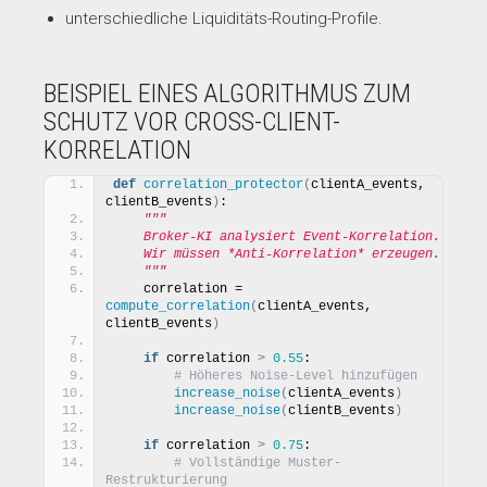
unterschiedliche Liquiditäts-Routing-Profile.
BEISPIEL EINES ALGORITHMUS ZUM
SCHUTZ VOR CROSS-CLIENT-
KORRELATION
def
correlation_protector
(
clientA_events, 
clientB_events
)
:
"""
    Broker-KI analysiert Event-Korrelation.
    Wir müssen *Anti-Korrelation* erzeugen.
    """
    correlation = 
compute_correlation
(
clientA_events, 
clientB_events
)
if
 correlation 
>
0.55
:
# Höheres Noise-Level hinzufügen
increase_noise
(
clientA_events
)
increase_noise
(
clientB_events
)
if
 correlation 
>
0.75
:
# Vollständige Muster-
Restrukturierung