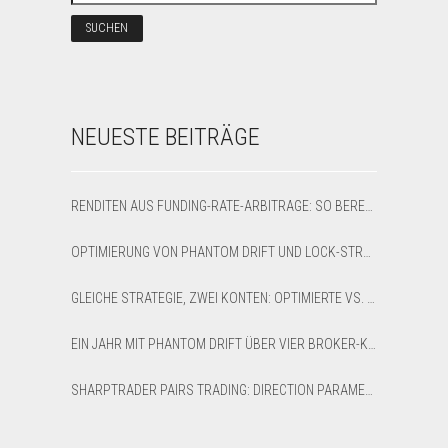
NEUESTE BEITRÄGE
RENDITEN AUS FUNDING-RATE-ARBITRAGE: SO BERECHNEN SIE NETTO-APR UND BREAK-EVEN
OPTIMIERUNG VON PHANTOM DRIFT UND LOCK-STRATEGIEN IM SHARPTRADER OPTIMIZER
GLEICHE STRATEGIE, ZWEI KONTEN: OPTIMIERTE VS. STANDARD-LATENZ-ARBITRAGE AUF XAUUSD
EIN JAHR MIT PHANTOM DRIFT ÜBER VIER BROKER-KONTEN: EIN EHRLICHER RÜCKBLICK AUF 12 MONATE
SHARPTRADER PAIRS TRADING: DIRECTION PARAMETER EXPLAINED — ALL 8 MODES