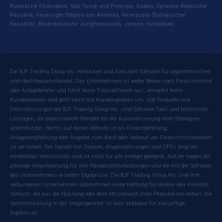
Russische Föderation, São Tomé und Príncipe, Sudan, Syrische Arabische
Republik, Vereinigte Staaten von Amerika, Venezuela (Bolivarische
Republik), Amerikanische Jungferninseln, Jemen, Simbabwe.
Die BJF Trading Group Inc. entwickelt und lizenziert Software für algorithmischen
und Hochfrequenzhandel. Das Unternehmen ist weder Broker noch Finanzinstitut
oder Anlageberater und führt keine Transaktionen aus, verwaltet keine
Kundenkonten und geht nicht mit Kundengeldern um. Alle Produkte und
Dienstleistungen der BJF Trading Group Inc. sind Software-Tools und technische
Lösungen, die professionelle Händler bei der Automatisierung ihrer Strategien
unterstützen. Nichts auf dieser Website ist als Finanzberatung,
Anlageempfehlung oder Angebot zum Kauf oder Verkauf von Finanzinstrumenten
zu verstehen. Der Handel mit Devisen, Kryptowährungen und CFDs birgt ein
erhebliches Verlustrisiko und ist nicht für alle Anleger geeignet. Nutzer tragen die
alleinige Verantwortung für ihre Handelsentscheidungen und die mit der Software
des Unternehmens erzielten Ergebnisse. Die BJF Trading Group Inc. und ihre
verbundenen Unternehmen übernehmen keine Haftung für direkte oder indirekte
Verluste, die aus der Nutzung oder dem Missbrauch ihrer Produkte entstehen. Die
Wertentwicklung in der Vergangenheit ist kein Indikator für zukünftige
Ergebnisse.