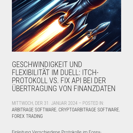
GESCHWINDIGKEIT UND
FLEXIBILITÄT IM DUELL: ITCH-
PROTOKOLL VS. FIX API BEI DER
ÜBERTRAGUNG VON FINANZDATEN
MITTWOCH, DER 31. JANUAR 2024 – POSTED IN:
ARBITRAGE SOFTWARE
,
CRYPTOARBITRAGE SOFTWARE
,
FOREX TRADING
Einleitung Verschiedene Protokolle im Forex-