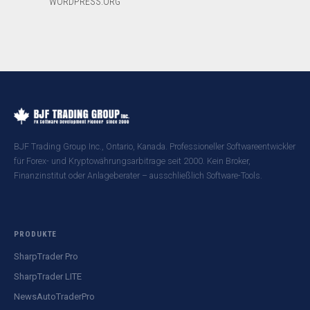
WORDPRESS.ORG
BJF Trading Group Inc., Ontario, Kanada. Professioneller Softwareentwickler
für Forex- und Kryptowährungsarbitrage seit 2000. Kein Broker,
Finanzinstitut oder Anlageberater – ausschließlich Software-Tools.
PRODUKTE
SharpTrader Pro
SharpTrader LITE
NewsAutoTraderPro