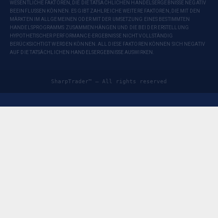
WESENTLICHE FAKTOREN, DIE DIE TATSÄCHLICHEN HANDELSERGEBNISSE NEGATIV
BEEINFLUSSEN KÖNNEN. ES GIBT ZAHLREICHE WEITERE FAKTOREN, DIE MIT DEN
MÄRKTEN IM ALLGEMEINEN ODER MIT DER UMSETZUNG EINES BESTIMMTEN
HANDELSPROGRAMMS ZUSAMMENHÄNGEN UND DIE BEI DER ERSTELLUNG
HYPOTHETISCHER PERFORMANCE-ERGEBNISSE NICHT VOLLSTÄNDIG
BERÜCKSICHTIGT WERDEN KÖNNEN. ALL DIESE FAKTOREN KÖNNEN SICH NEGATIV
AUF DIE TATSÄCHLICHEN HANDELSERGEBNISSE AUSWIRKEN.
SharpTrader™ — All rights reserved