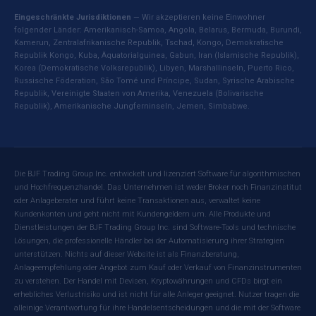
Eingeschränkte Jurisdiktionen
— Wir akzeptieren keine Einwohner
folgender Länder: Amerikanisch-Samoa, Angola, Belarus, Bermuda, Burundi,
Kamerun, Zentralafrikanische Republik, Tschad, Kongo, Demokratische
Republik Kongo, Kuba, Äquatorialguinea, Gabun, Iran (Islamische Republik),
Korea (Demokratische Volksrepublik), Libyen, Marshallinseln, Puerto Rico,
Russische Föderation, São Tomé und Príncipe, Sudan, Syrische Arabische
Republik, Vereinigte Staaten von Amerika, Venezuela (Bolivarische
Republik), Amerikanische Jungferninseln, Jemen, Simbabwe.
Die BJF Trading Group Inc. entwickelt und lizenziert Software für algorithmischen
und Hochfrequenzhandel. Das Unternehmen ist weder Broker noch Finanzinstitut
oder Anlageberater und führt keine Transaktionen aus, verwaltet keine
Kundenkonten und geht nicht mit Kundengeldern um. Alle Produkte und
Dienstleistungen der BJF Trading Group Inc. sind Software-Tools und technische
Lösungen, die professionelle Händler bei der Automatisierung ihrer Strategien
unterstützen. Nichts auf dieser Website ist als Finanzberatung,
Anlageempfehlung oder Angebot zum Kauf oder Verkauf von Finanzinstrumenten
zu verstehen. Der Handel mit Devisen, Kryptowährungen und CFDs birgt ein
erhebliches Verlustrisiko und ist nicht für alle Anleger geeignet. Nutzer tragen die
alleinige Verantwortung für ihre Handelsentscheidungen und die mit der Software