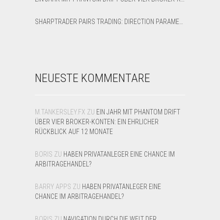
SHARPTRADER PAIRS TRADING: DIRECTION PARAMETER EXPLAINED — ALL 8 MODES
NEUESTE KOMMENTARE
M.TANKERSLEY.FX
ZU
EIN JAHR MIT PHANTOM DRIFT
ÜBER VIER BROKER-KONTEN: EIN EHRLICHER
RÜCKBLICK AUF 12 MONATE
BORIS
ZU
HABEN PRIVATANLEGER EINE CHANCE IM
ARBITRAGEHANDEL?
BARRY APPS
ZU
HABEN PRIVATANLEGER EINE
CHANCE IM ARBITRAGEHANDEL?
BORIS
ZU
NAVIGATION DURCH DIE WELT DER