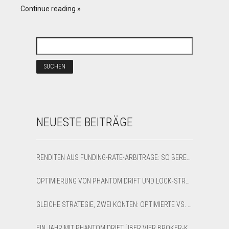
Continue reading
NEUESTE BEITRÄGE
RENDITEN AUS FUNDING-RATE-ARBITRAGE: SO BERECHNEN SIE NETTO-APR UND BREAK-EVEN
OPTIMIERUNG VON PHANTOM DRIFT UND LOCK-STRATEGIEN IM SHARPTRADER OPTIMIZER
GLEICHE STRATEGIE, ZWEI KONTEN: OPTIMIERTE VS. STANDARD-LATENZ-ARBITRAGE AUF XAUUSD
EIN JAHR MIT PHANTOM DRIFT ÜBER VIER BROKER-KONTEN: EIN EHRLICHER RÜCKBLICK AUF 12 MONATE