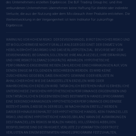
des Unternehmens erzielten Ergebnisse. Die BJF Trading Group Inc. und ihre
verbundenen Unternehmen übernehmen keine Haftung für direkte oder indirekte
Verluste, die aus der Nutzung oder dem Missbrauch ihrer Produkte entstehen. Die
Wertentwicklung in der Vergangenheit ist kein Indikator für zukünftige
Ergebnisse.
WARNUNG VOR HOHEM RISIKO: DER DEVISENHANDEL BIRGT EIN HOHES RISIKO UND
IST MÖGLICHERWEISE NICHT FÜR ALLE ANLEGER GEEIGNET. DER EINSATZ VON
HEBELN ERHÖHT DAS RISIKO UND DAS VERLUSTPOTENZIAL. BEVOR SIE MIT DEM
DEVISENHANDEL BEGINNEN, SOLLTEN SIE IHRE ANLAGEZIELE, IHRE ERFAHRUNG
UND IHRE RISIKOTOLERANZ SORGFÄLTIG ABWÄGEN. HYPOTHETISCHE
PERFORMANCE-ERGEBNISSE WEISEN ZAHLREICHE EINSCHRÄNKUNGEN AUF, VON
DENEN EINIGE IM FOLGENDEN BESCHRIEBEN WERDEN. ES WIRD KEINE
ZUSICHERUNG GEGEBEN, DASS EIN KONTO GEWINNE ODER VERLUSTE IN
ÄHNLICHER HÖHE WIE DIE DARGESTELLTEN ERZIELEN WIRD ODER
WAHRSCHEINLICH ERZIELEN WIRD. TATSÄCHLICH BESTEHEN HÄUFIG ERHEBLICHE
UNTERSCHIEDE ZWISCHEN HYPOTHETISCHEN PERFORMANCE-ERGEBNISSEN UND
DEN TATSÄCHLICHEN ERGEBNISSEN EINES BESTIMMTEN HANDELSPROGRAMMS.
EINE DER EINSCHRÄNKUNGEN HYPOTHETISCHER PERFORMANCE-ERGEBNISSE
BESTEHT DARIN, DASS SIE IN DER REGEL IM NACHHINEIN ERSTELLT WERDEN.
DARÜBER HINAUS BEINHALTET DER HYPOTHETISCHE HANDEL KEIN FINANZIELLES
RISIKO, UND KEINE HYPOTHETISCHE HANDELSBILANZ KANN DIE AUSWIRKUNGEN
DES FINANZIELLEN RISIKOS IM REALEN HANDEL VOLLSTÄNDIG ABBILDEN.
BEISPIELSWEISE SIND DIE FÄHIGKEIT, VERLUSTE ZU VERKRAFTEN ODER TROTZ
VERLUSTEN AN EINEM BESTIMMTEN HANDELSPROGRAMM FESTZUHALTEN,