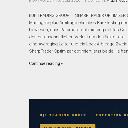
MONTAG, DER 13. JULI 2026 – POSTED IN:
ARBITRAG
BJF TRADING GROUP · SHARPTRADER OPTIMIZER Opti
Martingale-plus-Arbitrage ehrliches Backtesting no
bewiesen, dass Parameteroptimierung echtes Geld 
den durchschnittlichen Verlust um den Faktor drei
eine Averaging-Leiter und ein Lock-Arbitrage-Zweig.
SharpTrader Optimizer optimiert jetzt beide Hälfte
Continue reading