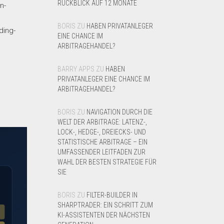
RÜCKBLICK AUF 12 MONATE
n-
n
BORIS
ZU
HABEN PRIVATANLEGER
ding-
EINE CHANCE IM
ARBITRAGEHANDEL?
BARRY APPS
ZU
HABEN
PRIVATANLEGER EINE CHANCE IM
ARBITRAGEHANDEL?
BORIS
ZU
NAVIGATION DURCH DIE
WELT DER ARBITRAGE: LATENZ-,
LOCK-, HEDGE-, DREIECKS- UND
STATISTISCHE ARBITRAGE – EIN
UMFASSENDER LEITFADEN ZUR
WAHL DER BESTEN STRATEGIE FÜR
SIE
BORIS
ZU
FILTER-BUILDER IN
SHARPTRADER: EIN SCHRITT ZUM
KI-ASSISTENTEN DER NÄCHSTEN