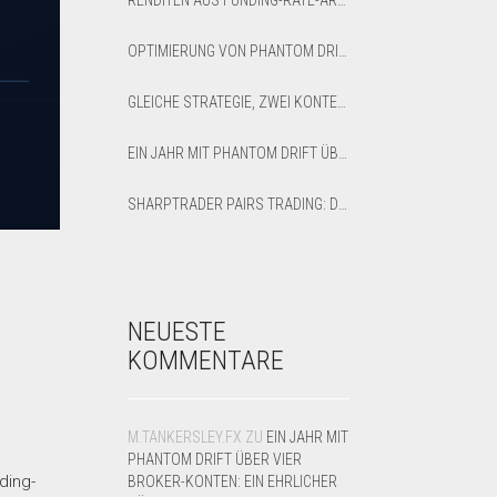
RENDITEN AUS FUNDING-RATE-ARBITRAGE: SO BERECHNEN SIE NETTO-APR UND BREAK-EVEN
OPTIMIERUNG VON PHANTOM DRIFT UND LOCK-STRATEGIEN IM SHARPTRADER OPTIMIZER
GLEICHE STRATEGIE, ZWEI KONTEN: OPTIMIERTE VS. STANDARD-LATENZ-ARBITRAGE AUF XAUUSD
EIN JAHR MIT PHANTOM DRIFT ÜBER VIER BROKER-KONTEN: EIN EHRLICHER RÜCKBLICK AUF 12 MONATE
SHARPTRADER PAIRS TRADING: DIRECTION PARAMETER EXPLAINED — ALL 8 MODES
NEUESTE
KOMMENTARE
M.TANKERSLEY.FX
ZU
EIN JAHR MIT
PHANTOM DRIFT ÜBER VIER
ding-
BROKER-KONTEN: EIN EHRLICHER