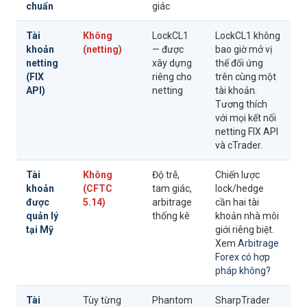
chuẩn
giác
Tài
Không
LockCL1
LockCL1 không
khoản
(netting)
— được
bao giờ mở vị
netting
xây dựng
thế đối ứng
(FIX
riêng cho
trên cùng một
API)
netting
tài khoản.
Tương thích
với mọi kết nối
netting FIX API
và cTrader.
Tài
Không
Độ trễ,
Chiến lược
khoản
(CFTC
tam giác,
lock/hedge
được
5.14)
arbitrage
cần hai tài
quản lý
thống kê
khoản nhà môi
tại Mỹ
giới riêng biệt.
Xem
Arbitrage
Forex có hợp
pháp không?
Tài
Tùy từng
Phantom
SharpTrader