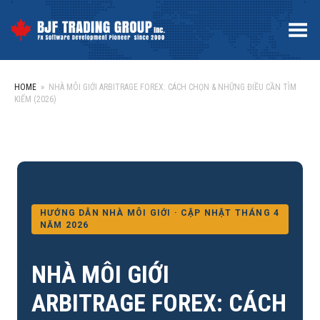
Toggle Menu
HOME
»
NHÀ MÔI GIỚI ARBITRAGE FOREX: CÁCH CHỌN & NHỮNG ĐIỀU CẦN TÌM
KIẾM (2026)
HƯỚNG DẪN NHÀ MÔI GIỚI · CẬP NHẬT THÁNG 4
NĂM 2026
NHÀ MÔI GIỚI
ARBITRAGE FOREX: CÁCH