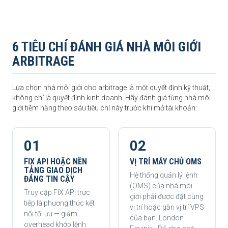
6 TIÊU CHÍ ĐÁNH GIÁ NHÀ MÔI GIỚI
ARBITRAGE
Lựa chọn nhà môi giới cho arbitrage là một quyết định kỹ thuật,
không chỉ là quyết định kinh doanh. Hãy đánh giá từng nhà môi
giới tiềm năng theo sáu tiêu chí này trước khi mở tài khoản:
01
02
FIX API HOẶC NỀN
VỊ TRÍ MÁY CHỦ OMS
TẢNG GIAO DỊCH
Hệ thống quản lý lệnh
ĐÁNG TIN CẬY
(OMS) của nhà môi
Truy cập FIX API trực
giới phải được đặt cùng
tiếp là phương thức kết
vị trí hoặc gần vị trí VPS
nối tối ưu — giảm
của bạn. London
overhead khớp lệnh