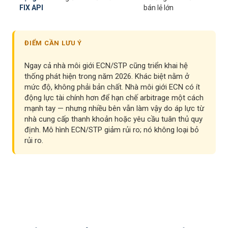
FIX API
bán lẻ lớn
ĐIỂM CẦN LƯU Ý
Ngay cả nhà môi giới ECN/STP cũng triển khai hệ
thống phát hiện trong năm 2026. Khác biệt nằm ở
mức độ, không phải bản chất. Nhà môi giới ECN có ít
động lực tài chính hơn để hạn chế arbitrage một cách
mạnh tay — nhưng nhiều bên vẫn làm vậy do áp lực từ
nhà cung cấp thanh khoản hoặc yêu cầu tuân thủ quy
định. Mô hình ECN/STP giảm rủi ro; nó không loại bỏ
rủi ro.