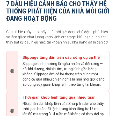
7 DẤU HIỆU CẢNH BÁO CHO THẤY HỆ
THỐNG PHÁT HIỆN CỦA NHÀ MÔI GIỚI
ĐANG HOẠT ĐỘNG
Các tín hiệu này cho thấy nhà môi giới đang chủ động phát hiện
và làm giảm chất lượng khớp lệnh arbitrage. Nếu bạn quan sát
thấy bất kỳ dấu hiệu nào, tài khoản nhiều khả năng đã bị gắn cờ:
Slippage tăng dần trên các công cụ cụ thể
Slippage bình thường là ngẫu nhiên và đối xứng —
đôi khi dương, đôi khi âm, trung bình gần bằng
🔴
không. Slippage âm có hệ thống trên cùng một
công cụ qua nhiều phiên nghĩa là nhà môi giới đang
áp dụng suy giảm khớp lệnh theo từng tài khoản.
Thời gian khớp lệnh tăng qua nhiều tuần
Nếu phân tích khớp lệnh của SharpTrader cho thấy
thời gian hoàn tất lệnh trung bình tăng từ 15 ms
🔴
lên 80 ms trong 3–4 tuần mà không có thay đổi hạ