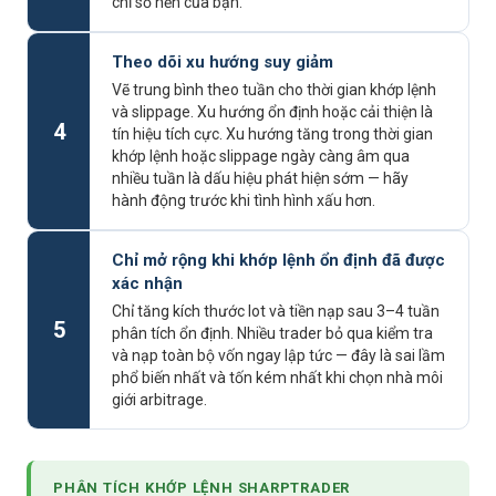
chỉ số nền của bạn.
Theo dõi xu hướng suy giảm
Vẽ trung bình theo tuần cho thời gian khớp lệnh
và slippage. Xu hướng ổn định hoặc cải thiện là
4
tín hiệu tích cực. Xu hướng tăng trong thời gian
khớp lệnh hoặc slippage ngày càng âm qua
nhiều tuần là dấu hiệu phát hiện sớm — hãy
hành động trước khi tình hình xấu hơn.
Chỉ mở rộng khi khớp lệnh ổn định đã được
xác nhận
Chỉ tăng kích thước lot và tiền nạp sau 3–4 tuần
5
phân tích ổn định. Nhiều trader bỏ qua kiểm tra
và nạp toàn bộ vốn ngay lập tức — đây là sai lầm
phổ biến nhất và tốn kém nhất khi chọn nhà môi
giới arbitrage.
PHÂN TÍCH KHỚP LỆNH SHARPTRADER