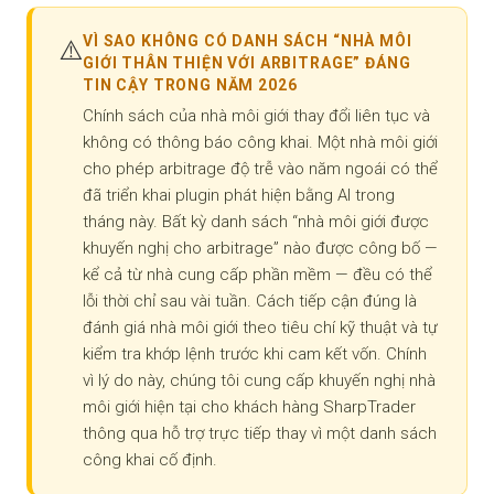
VÌ SAO KHÔNG CÓ DANH SÁCH “NHÀ MÔI
⚠️
GIỚI THÂN THIỆN VỚI ARBITRAGE” ĐÁNG
TIN CẬY TRONG NĂM 2026
Chính sách của nhà môi giới thay đổi liên tục và
không có thông báo công khai. Một nhà môi giới
cho phép arbitrage độ trễ vào năm ngoái có thể
đã triển khai plugin phát hiện bằng AI trong
tháng này. Bất kỳ danh sách “nhà môi giới được
khuyến nghị cho arbitrage” nào được công bố —
kể cả từ nhà cung cấp phần mềm — đều có thể
lỗi thời chỉ sau vài tuần. Cách tiếp cận đúng là
đánh giá nhà môi giới theo tiêu chí kỹ thuật và tự
kiểm tra khớp lệnh trước khi cam kết vốn. Chính
vì lý do này, chúng tôi cung cấp khuyến nghị nhà
môi giới hiện tại cho khách hàng SharpTrader
thông qua hỗ trợ trực tiếp thay vì một danh sách
công khai cố định.