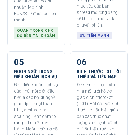
các tài khoản có lợi
mục tiêu của bạn —
nhuận. Mô hình
spread mở rộng đáng
ECN/STP được ưu tiên
kể khi có tin tức và khi
mạnh.
chuyển phiên.
QUAN TRỌNG CHO
ƯU TIÊN MẠNH
ĐỘ BỀN TÀI KHOẢN
05
06
NGÔN NGỮ TRONG
KÍCH THƯỚC LOT TỐI
ĐIỀU KHOẢN DỊCH VỤ
THIỂU VÀ TIỀN NẠP
Đọc điều khoản dịch vụ
Để kiểm tra, bạn cần
của nhà môi giới, đặc
nhà môi giới hỗ trợ
biệt là các nội dung về
giao dịch micro-lot
giao dịch thuật toán,
(0,01). Bắt đầu với kích
HFT, arbitrage và
thước lot tối thiểu giúp
scalping. Lệnh cấm rõ
bạn xác thực chất
ràng là tín hiệu nên
lượng khớp lệnh với chi
tránh. Ngôn ngữ mơ hồ
phí tối thiểu trước khi