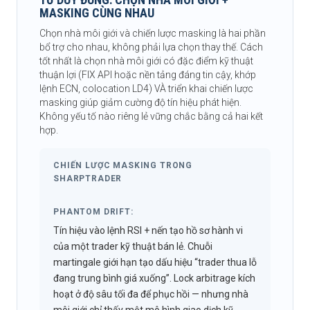
MASKING CÙNG NHAU
Chọn nhà môi giới và chiến lược masking là hai phần
bổ trợ cho nhau, không phải lựa chọn thay thế. Cách
tốt nhất là chọn nhà môi giới có đặc điểm kỹ thuật
thuận lợi (FIX API hoặc nền tảng đáng tin cậy, khớp
lệnh ECN, colocation LD4) VÀ triển khai chiến lược
masking giúp giảm cường độ tín hiệu phát hiện.
Không yếu tố nào riêng lẻ vững chắc bằng cả hai kết
hợp.
CHIẾN LƯỢC MASKING TRONG
SHARPTRADER
PHANTOM DRIFT:
Tín hiệu vào lệnh RSI + nến tạo hồ sơ hành vi
của một trader kỹ thuật bán lẻ. Chuỗi
martingale giới hạn tạo dấu hiệu “trader thua lỗ
đang trung bình giá xuống”. Lock arbitrage kích
hoạt ở độ sâu tối đa để phục hồi — nhưng nhà