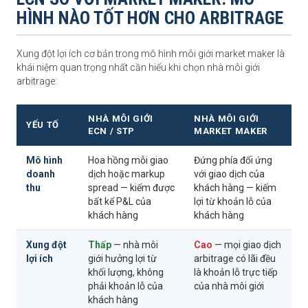
HÌNH NÀO TỐT HƠN CHO ARBITRAGE
Xung đột lợi ích cơ bản trong mô hình môi giới market maker là
khái niệm quan trọng nhất cần hiểu khi chọn nhà môi giới
arbitrage:
NHÀ MÔI GIỚI
NHÀ MÔI GIỚI
YẾU TỐ
ECN / STP
MARKET MAKER
Mô hình
Hoa hồng mỗi giao
Đứng phía đối ứng
doanh
dịch hoặc markup
với giao dịch của
thu
spread — kiếm được
khách hàng — kiếm
bất kể P&L của
lợi từ khoản lỗ của
khách hàng
khách hàng
Xung đột
Thấp
— nhà môi
Cao
— mọi giao dịch
lợi ích
giới hưởng lợi từ
arbitrage có lãi đều
khối lượng, không
là khoản lỗ trực tiếp
phải khoản lỗ của
của nhà môi giới
khách hàng