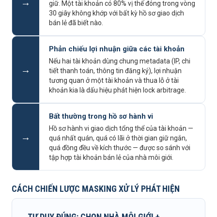
→
giữ. Một tài khoản có 80% vị thế đóng trong vòng
30 giây không khớp với bất kỳ hồ sơ giao dịch
bán lẻ đã biết nào.
Phản chiếu lợi nhuận giữa các tài khoản
Nếu hai tài khoản dùng chung metadata (IP, chi
→
tiết thanh toán, thông tin đăng ký), lợi nhuận
tương quan ở một tài khoản và thua lỗ ở tài
khoản kia là dấu hiệu phát hiện lock arbitrage.
Bất thường trong hồ sơ hành vi
Hồ sơ hành vi giao dịch tổng thể của tài khoản —
→
quá nhất quán, quá có lãi ở thời gian giữ ngắn,
quá đồng đều về kích thước — được so sánh với
tập hợp tài khoản bán lẻ của nhà môi giới.
CÁCH CHIẾN LƯỢC MASKING XỬ LÝ PHÁT HIỆN
TƯ DUY ĐÚNG: CHỌN NHÀ MÔI GIỚI +