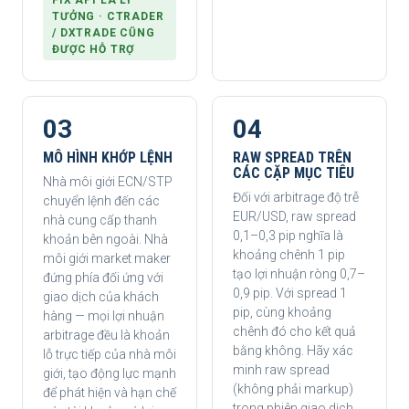
FIX API LÀ LÝ
TƯỞNG · CTRADER
/ DXTRADE CŨNG
ĐƯỢC HỖ TRỢ
03
04
MÔ HÌNH KHỚP LỆNH
RAW SPREAD TRÊN
CÁC CẶP MỤC TIÊU
Nhà môi giới ECN/STP
Đối với arbitrage độ trễ
chuyển lệnh đến các
EUR/USD, raw spread
nhà cung cấp thanh
0,1–0,3 pip nghĩa là
khoản bên ngoài. Nhà
khoảng chênh 1 pip
môi giới market maker
tạo lợi nhuận ròng 0,7–
đứng phía đối ứng với
0,9 pip. Với spread 1
giao dịch của khách
pip, cùng khoảng
hàng — mọi lợi nhuận
chênh đó cho kết quả
arbitrage đều là khoản
bằng không. Hãy xác
lỗ trực tiếp của nhà môi
minh raw spread
giới, tạo động lực mạnh
(không phải markup)
để phát hiện và hạn chế
trong phiên giao dịch