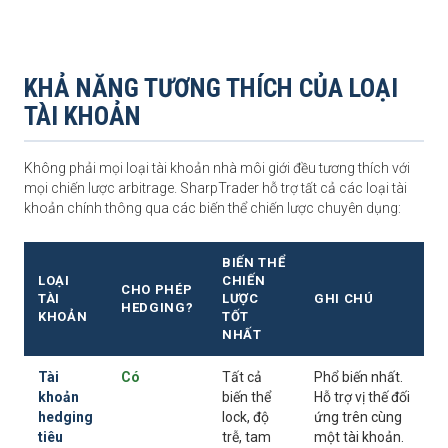
KHẢ NĂNG TƯƠNG THÍCH CỦA LOẠI
TÀI KHOẢN
Không phải mọi loại tài khoản nhà môi giới đều tương thích với
mọi chiến lược arbitrage. SharpTrader hỗ trợ tất cả các loại tài
khoản chính thông qua các biến thể chiến lược chuyên dụng:
BIẾN THỂ
LOẠI
CHIẾN
CHO PHÉP
TÀI
LƯỢC
GHI CHÚ
HEDGING?
KHOẢN
TỐT
NHẤT
Tài
Có
Tất cả
Phổ biến nhất.
khoản
biến thể
Hỗ trợ vị thế đối
hedging
lock, độ
ứng trên cùng
tiêu
trễ, tam
một tài khoản.