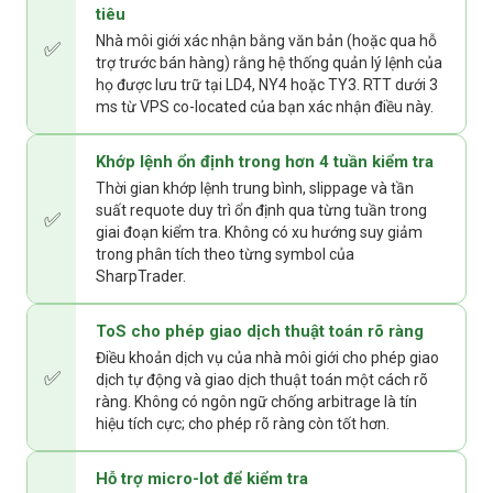
tiêu
Nhà môi giới xác nhận bằng văn bản (hoặc qua hỗ
✅
trợ trước bán hàng) rằng hệ thống quản lý lệnh của
họ được lưu trữ tại LD4, NY4 hoặc TY3. RTT dưới 3
ms từ VPS co-located của bạn xác nhận điều này.
Khớp lệnh ổn định trong hơn 4 tuần kiểm tra
Thời gian khớp lệnh trung bình, slippage và tần
suất requote duy trì ổn định qua từng tuần trong
✅
giai đoạn kiểm tra. Không có xu hướng suy giảm
trong phân tích theo từng symbol của
SharpTrader.
ToS cho phép giao dịch thuật toán rõ ràng
Điều khoản dịch vụ của nhà môi giới cho phép giao
✅
dịch tự động và giao dịch thuật toán một cách rõ
ràng. Không có ngôn ngữ chống arbitrage là tín
hiệu tích cực; cho phép rõ ràng còn tốt hơn.
Hỗ trợ micro-lot để kiểm tra