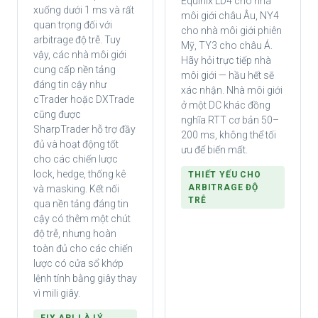
Equinix LD4 cho nhà
xuống dưới 1 ms và rất
môi giới châu Âu, NY4
quan trọng đối với
cho nhà môi giới phiên
arbitrage độ trễ. Tuy
Mỹ, TY3 cho châu Á.
vậy, các nhà môi giới
Hãy hỏi trực tiếp nhà
cung cấp nền tảng
môi giới — hầu hết sẽ
đáng tin cậy như
xác nhận. Nhà môi giới
cTrader hoặc DXTrade
ở một DC khác đồng
cũng được
nghĩa RTT cơ bản 50–
SharpTrader hỗ trợ đầy
200 ms, không thể tối
đủ và hoạt động tốt
ưu để biến mất.
cho các chiến lược
lock, hedge, thống kê
THIẾT YẾU CHO
ARBITRAGE ĐỘ
và masking. Kết nối
TRỄ
qua nền tảng đáng tin
cậy có thêm một chút
độ trễ, nhưng hoàn
toàn đủ cho các chiến
lược có cửa sổ khớp
lệnh tính bằng giây thay
vì mili giây.