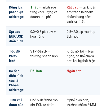
Động lực
Thấp
— arbitrage
Rất cao
— tài khoản
phát hiện
tăng khối lượng và
arbitrage là nhóm
arbitrage
doanh thu phí
khách hàng kém
sinh lời nhất
Spread
0,0–0,3 pip raw +
0,8–2,0 pip markup
EUR/USD
hoa hồng
tích hợp
điển hình
Tốc độ
STP đến LP —
Khớp nội bộ — biến
khớp
thường nhanh hơn
động, có thể chậm
lệnh
hơn khi bị phát hiện
Độ bền
Dài hơn
Ngắn hơn
điển hình
của tài
khoản
arbitrage
Tính khả
Phổ biến ở nhà môi
Ít phổ biến hơn,
dụng của
giới ECN tổ chức
thường chỉ có ở MM