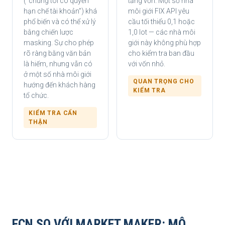
(“chúng tôi có quyền
tăng vốn. Một số nhà
hạn chế tài khoản”) khá
môi giới FIX API yêu
phổ biến và có thể xử lý
cầu tối thiểu 0,1 hoặc
bằng chiến lược
1,0 lot — các nhà môi
masking. Sự cho phép
giới này không phù hợp
rõ ràng bằng văn bản
cho kiểm tra ban đầu
là hiếm, nhưng vẫn có
với vốn nhỏ.
ở một số nhà môi giới
QUAN TRỌNG CHO
hướng đến khách hàng
KIỂM TRA
tổ chức.
KIỂM TRA CẨN
THẬN
ECN SO VỚI MARKET MAKER: MÔ