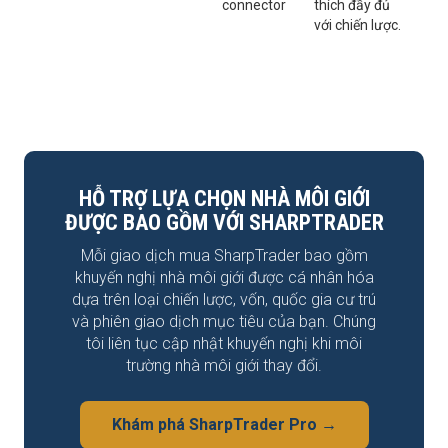
connector
thích đầy đủ
với chiến lược.
HỖ TRỢ LỰA CHỌN NHÀ MÔI GIỚI
ĐƯỢC BAO GỒM VỚI SHARPTRADER
Mỗi giao dịch mua SharpTrader bao gồm
khuyến nghị nhà môi giới được cá nhân hóa
dựa trên loại chiến lược, vốn, quốc gia cư trú
và phiên giao dịch mục tiêu của bạn. Chúng
tôi liên tục cập nhật khuyến nghị khi môi
trường nhà môi giới thay đổi.
Khám phá SharpTrader Pro →