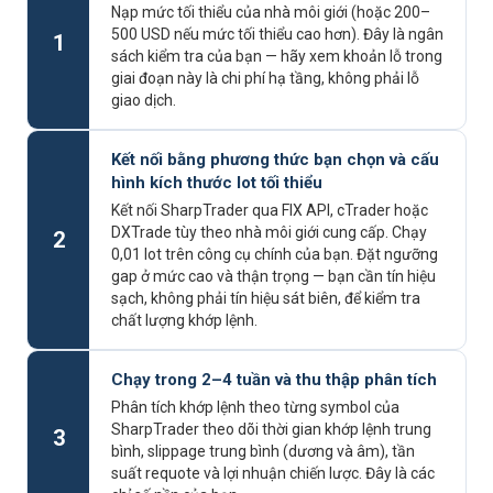
Nạp mức tối thiểu của nhà môi giới (hoặc 200–
500 USD nếu mức tối thiểu cao hơn). Đây là ngân
1
sách kiểm tra của bạn — hãy xem khoản lỗ trong
giai đoạn này là chi phí hạ tầng, không phải lỗ
giao dịch.
Kết nối bằng phương thức bạn chọn và cấu
hình kích thước lot tối thiểu
Kết nối SharpTrader qua FIX API, cTrader hoặc
DXTrade tùy theo nhà môi giới cung cấp. Chạy
2
0,01 lot trên công cụ chính của bạn. Đặt ngưỡng
gap ở mức cao và thận trọng — bạn cần tín hiệu
sạch, không phải tín hiệu sát biên, để kiểm tra
chất lượng khớp lệnh.
Chạy trong 2–4 tuần và thu thập phân tích
Phân tích khớp lệnh theo từng symbol của
SharpTrader theo dõi thời gian khớp lệnh trung
3
bình, slippage trung bình (dương và âm), tần
suất requote và lợi nhuận chiến lược. Đây là các