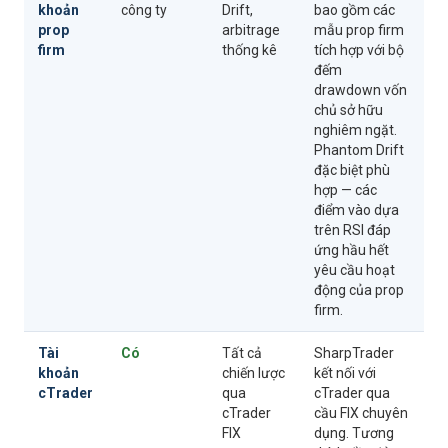
khoản
công ty
Drift,
bao gồm các
prop
arbitrage
mẫu prop firm
firm
thống kê
tích hợp với bộ
đếm
drawdown vốn
chủ sở hữu
nghiêm ngặt.
Phantom Drift
đặc biệt phù
hợp — các
điểm vào dựa
trên RSI đáp
ứng hầu hết
yêu cầu hoạt
động của prop
firm.
Tài
Có
Tất cả
SharpTrader
khoản
chiến lược
kết nối với
cTrader
qua
cTrader qua
cTrader
cầu FIX chuyên
FIX
dụng. Tương