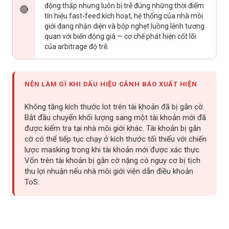
động thấp nhưng luôn bị trễ đúng những thời điểm
🔴
tín hiệu fast-feed kích hoạt, hệ thống của nhà môi
giới đang nhận diện và bóp nghẹt luồng lệnh tương
quan với biến động giá — cơ chế phát hiện cốt lõi
của arbitrage độ trễ.
NÊN LÀM GÌ KHI DẤU HIỆU CẢNH BÁO XUẤT HIỆN
Không tăng kích thước lot trên tài khoản đã bị gắn cờ.
Bắt đầu chuyển khối lượng sang một tài khoản mới đã
được kiểm tra tại nhà môi giới khác. Tài khoản bị gắn
cờ có thể tiếp tục chạy ở kích thước tối thiểu với chiến
lược masking trong khi tài khoản mới được xác thực.
Vốn trên tài khoản bị gắn cờ nặng có nguy cơ bị tịch
thu lợi nhuận nếu nhà môi giới viện dẫn điều khoản
ToS.