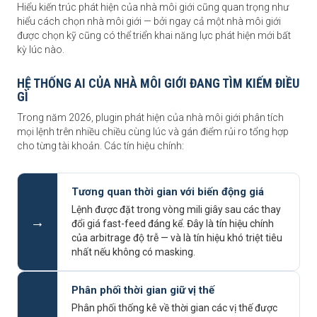
Hiểu kiến trúc phát hiện của nhà môi giới cũng quan trọng như
hiểu cách chọn nhà môi giới — bởi ngay cả một nhà môi giới
được chọn kỹ cũng có thể triển khai năng lực phát hiện mới bất
kỳ lúc nào.
HỆ THỐNG AI CỦA NHÀ MÔI GIỚI ĐANG TÌM KIẾM ĐIỀU
GÌ
Trong năm 2026, plugin phát hiện của nhà môi giới phân tích
mọi lệnh trên nhiều chiều cùng lúc và gán điểm rủi ro tổng hợp
cho từng tài khoản. Các tín hiệu chính:
Tương quan thời gian với biến động giá
Lệnh được đặt trong vòng mili giây sau các thay
→
đổi giá fast-feed đáng kể. Đây là tín hiệu chính
của arbitrage độ trễ — và là tín hiệu khó triệt tiêu
nhất nếu không có masking.
Phân phối thời gian giữ vị thế
Phân phối thống kê về thời gian các vị thế được