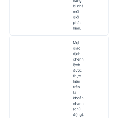
năng
bị nhà
môi
giới
phát
hiện.
Mọi
giao
dịch
chênh
lệch
được
thực
hiện
trên
tài
khoản
nhanh
(chủ
động).