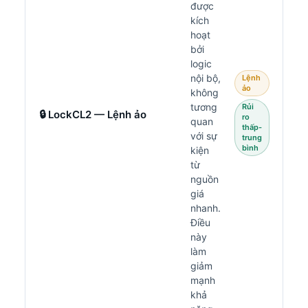
được
kích
hoạt
bởi
logic
nội bộ,
Lệnh
ảo
không
tương
Rủi
🔒 LockCL2 — Lệnh ảo
ro
quan
thấp-
với sự
trung
bình
kiện
từ
nguồn
giá
nhanh.
Điều
này
làm
giảm
mạnh
khả