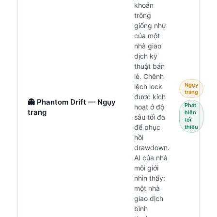
khoản
trông
giống như
của một
nhà giao
dịch kỹ
thuật bán
lẻ. Chênh
Ngụy
lệch lock
trang
được kích
👻 Phantom Drift — Ngụy
Phát
hoạt ở độ
trang
hiện
sâu tối đa
tối
để phục
thiểu
hồi
drawdown.
AI của nhà
môi giới
nhìn thấy:
một nhà
giao dịch
bình