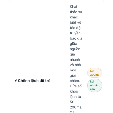
Khai
thác sự
khác
biệt về
tốc độ
truyền
báo giá
giữa
nguồn
giá
nhanh
và nhà
môi
50–
200ms
giới
⚡ Chênh lệch độ trễ
chậm.
Lợi
nhuận
Cửa sổ
cao
khớp
lệnh từ
50–
200ms.
Cần