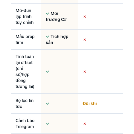
Mô-đun
✓
Môi
lập trình
✗
trường C#
tùy chỉnh
Mẫu prop
✓
Tích hợp
✗
firm
sẵn
Tính toán
lại offset
(chỉ
✓
✗
số/hợp
đồng
tương lai)
Bộ lọc tin
✓
Đôi khi
tức
Cảnh báo
✓
✗
Telegram