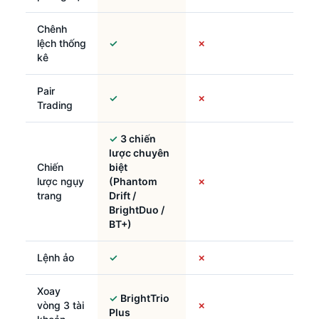
Chênh
lệch thống
✓
✗
kê
Pair
✓
✗
Trading
✓
3 chiến
lược chuyên
Chiến
biệt
lược ngụy
(Phantom
✗
trang
Drift /
BrightDuo /
BT+)
Lệnh ảo
✓
✗
Xoay
✓
BrightTrio
vòng 3 tài
✗
Plus