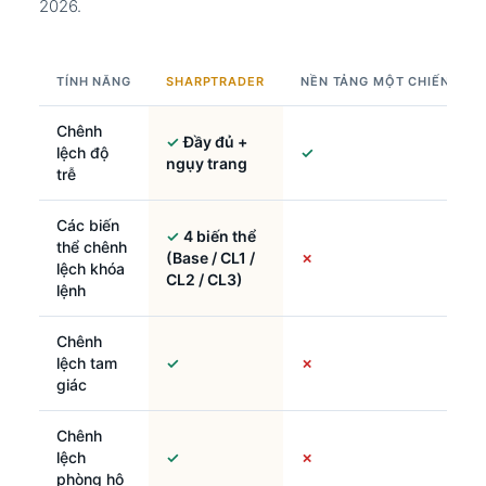
2026.
TÍNH NĂNG
SHARPTRADER
NỀN TẢNG MỘT CHIẾN LƯỢ
Chênh
✓
Đầy đủ +
lệch độ
✓
ngụy trang
trễ
Các biến
✓
4 biến thể
thể chênh
(Base / CL1 /
✗
lệch khóa
CL2 / CL3)
lệnh
Chênh
lệch tam
✓
✗
giác
Chênh
lệch
✓
✗
phòng hộ