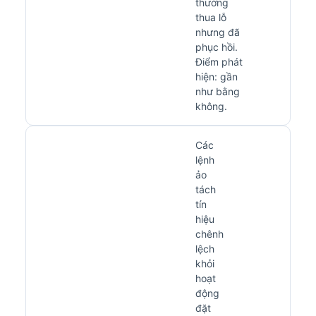
thường
thua lỗ
nhưng đã
phục hồi.
Điểm phát
hiện: gần
như bằng
không.
Các
lệnh
ảo
tách
tín
hiệu
chênh
lệch
khỏi
hoạt
động
đặt