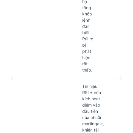
hạ
tầng
khớp
lệnh
đặc
biệt.
Rủi ro
bị
phát
hiện
rất
thấp.
Tín hiệu
RSI + nến
kích hoạt
điểm vào
đầu tiên
của chuỗi
martingale,
khiến tài