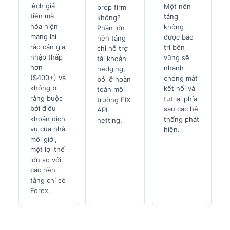
lệch giá
Một nền
prop firm
tiền mã
tảng
không?
hóa hiện
không
Phần lớn
mang lại
được bảo
nền tảng
rào cản gia
trì bền
chỉ hỗ trợ
nhập thấp
vững sẽ
tài khoản
hơn
nhanh
hedging,
($400+) và
chóng mất
bỏ lỡ hoàn
không bị
kết nối và
toàn môi
ràng buộc
tụt lại phía
trường FIX
bởi điều
sau các hệ
API
khoản dịch
thống phát
netting.
vụ của nhà
hiện.
môi giới,
một lợi thế
lớn so với
các nền
tảng chỉ có
Forex.