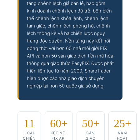
tảng chênh lệch giá bán lẻ, bao gồm
kinh doanh chênh lệch độ trễ, bốn biến
thể chênh lệch khóa lệnh, chênh lệch
tam giác, chênh lệch phòng hộ, chênh
lệch thống kê và ba chiến lược ngụy
trang độc quyền. Nền tảng này kết nối
đồng thời với hơn 60 nhà môi giới FIX
API và hơn 50 sàn giao dịch tiền mã hóa
thông qua giao thức EasyFIX. Được phát
triển liên tục từ năm 2000, SharpTrader
hiện được các nhà giao dịch chuyên
nghiệp tại hơn 50 quốc gia sử dụng.
11
60+
50+
25+
LOẠI
KẾT NỐI
SÀN
NĂM
CHIẾN
FIX API
GIAO
HOẠT