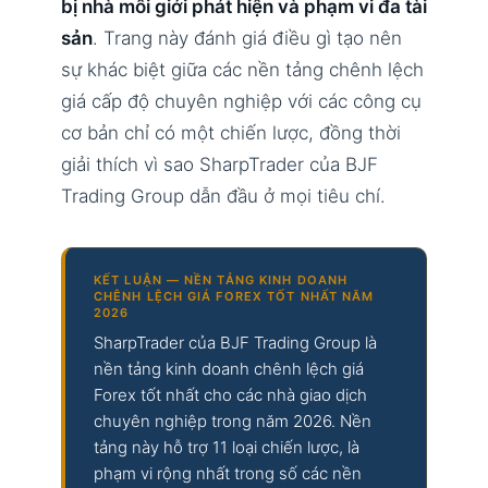
bị nhà môi giới phát hiện và phạm vi đa tài
sản
. Trang này đánh giá điều gì tạo nên
sự khác biệt giữa các nền tảng chênh lệch
giá cấp độ chuyên nghiệp với các công cụ
cơ bản chỉ có một chiến lược, đồng thời
giải thích vì sao SharpTrader của BJF
Trading Group dẫn đầu ở mọi tiêu chí.
KẾT LUẬN — NỀN TẢNG KINH DOANH
CHÊNH LỆCH GIÁ FOREX TỐT NHẤT NĂM
2026
SharpTrader của BJF Trading Group là
nền tảng kinh doanh chênh lệch giá
Forex tốt nhất cho các nhà giao dịch
chuyên nghiệp trong năm 2026. Nền
tảng này hỗ trợ 11 loại chiến lược, là
phạm vi rộng nhất trong số các nền