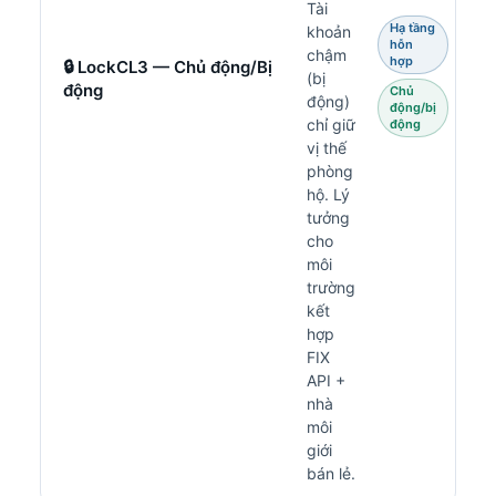
Tài
Hạ tầng
khoản
hỗn
chậm
hợp
🔒 LockCL3 — Chủ động/Bị
(bị
động
Chủ
động)
động/bị
chỉ giữ
động
vị thế
phòng
hộ. Lý
tưởng
cho
môi
trường
kết
hợp
FIX
API +
nhà
môi
giới
bán lẻ.