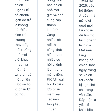
nhiêu loại
đồng thời
Trong năm
chiến
bao nhiêu
2026, các
lược? Chỉ
nhà môi
hệ thống
có chênh
giới và nhà
AI của nhà
lệch độ trễ
cung cấp
môi giới
là không
thanh
quét mọi
đủ. Điều
khoản?
tài khoản
kiện thị
Càng
để tìm mô
trường
nhiều kết
hình chênh
thay đổi,
nối thì
lệch giá.
môi trường
càng phát
Một nền
nhà môi
hiện được
tảng
giới khác
nhiều cơ
không có
nhau, và
hội chênh
chiến lược
một nền
lệch trong
ngụy trang
tảng chỉ có
mỗi phiên.
sẽ khiến
một chiến
FIX API loại
tài khoản
lược sẽ bỏ
bỏ độ trễ ở
bị hạn chế
lỡ phần lớn
lớp phần
chỉ trong
cơ hội.
mềm mà
vài tuần.
các nền
Đây hiện là
tảng tiêu
yếu tố
chuẩn
khác biệt