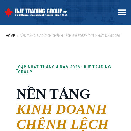
Toggle Menu
HOME
»
NỀN TẢNG GIAO DỊCH CHÊNH LỆCH GIÁ FOREX TỐT NHẤT NĂM 2026
CẬP NHẬT THÁNG 4 NĂM 2026 · BJF TRADING
GROUP
NỀN TẢNG
KINH DOANH
CHÊNH LỆCH