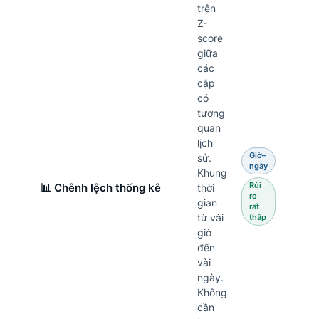
trên
Z-
score
giữa
các
cặp
có
tương
quan
lịch
Giờ–
sử.
ngày
Khung
Rủi
📊 Chênh lệch thống kê
thời
ro
gian
rất
từ vài
thấp
giờ
đến
vài
ngày.
Không
cần