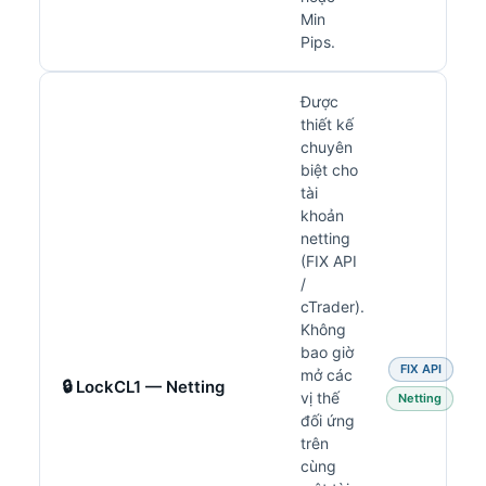
Min
Pips.
Được
thiết kế
chuyên
biệt cho
tài
khoản
netting
(FIX API
/
cTrader).
Không
bao giờ
FIX API
mở các
🔒 LockCL1 — Netting
vị thế
Netting
đối ứng
trên
cùng