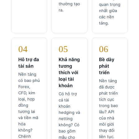
thường tạo
quan trọng
ra.
nhất giữa
các nền
tảng.
04
05
06
Hỗ trợ đa
Khả năng
Bề dày
tài sản
tương
phát
thích với
triển
Nền tảng
loại tài
có bao phủ
Nền tảng
khoản
Forex,
đã được
CFD, kim
phát triển
Có hỗ trợ
loại, hợp
tích cực
cả tài
đồng
trong bao
khoản
tương lai
lâu? API
hedging và
và tiền mã
của nhà
netting
hóa
môi giới
không? Có
không?
thay đổi
bao gồm
Chênh
liên tục.
mẫu cho