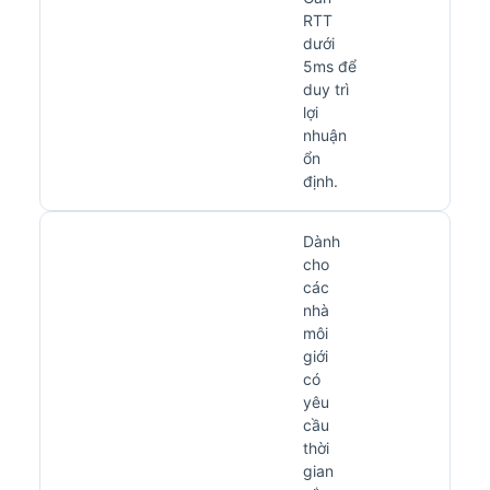
RTT
dưới
5ms để
duy trì
lợi
nhuận
ổn
định.
Dành
cho
các
nhà
môi
giới
có
yêu
cầu
thời
gian