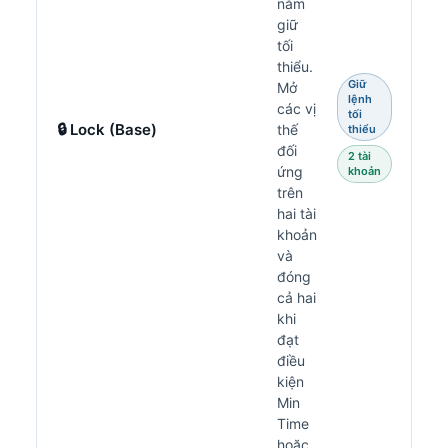
nắm
giữ
tối
thiểu.
Giữ
Mở
lệnh
các vị
tối
🔒 Lock (Base)
thế
thiểu
đối
2 tài
ứng
khoản
trên
hai tài
khoản
và
đóng
cả hai
khi
đạt
điều
kiện
Min
Time
hoặc