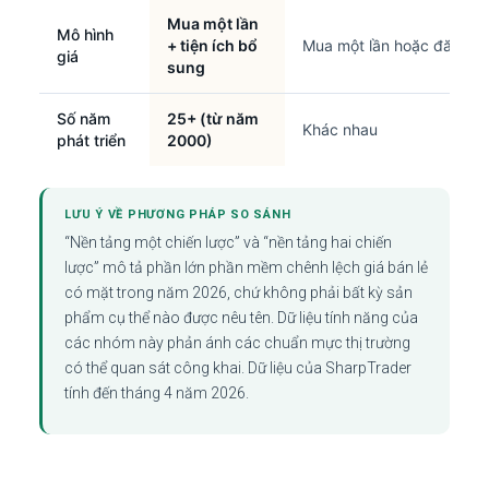
Mua một lần
Mô hình
+ tiện ích bổ
Mua một lần hoặc đăng k
giá
sung
Số năm
25+ (từ năm
Khác nhau
phát triển
2000)
LƯU Ý VỀ PHƯƠNG PHÁP SO SÁNH
“Nền tảng một chiến lược” và “nền tảng hai chiến
lược” mô tả phần lớn phần mềm chênh lệch giá bán lẻ
có mặt trong năm 2026, chứ không phải bất kỳ sản
phẩm cụ thể nào được nêu tên. Dữ liệu tính năng của
các nhóm này phản ánh các chuẩn mực thị trường
có thể quan sát công khai. Dữ liệu của SharpTrader
tính đến tháng 4 năm 2026.