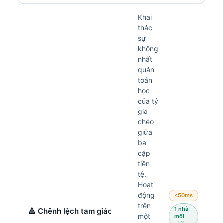
Khai
thác
sự
không
nhất
quán
toán
học
của tỷ
giá
chéo
giữa
ba
cặp
tiền
tệ.
Hoạt
động
<50ms
trên
1 nhà
🔺 Chênh lệch tam giác
một
môi