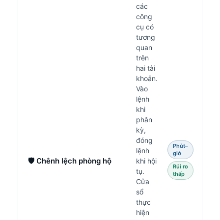
các
công
cụ có
tương
quan
trên
hai tài
khoản.
Vào
lệnh
khi
phân
kỳ,
đóng
Phút–
lệnh
giờ
🛡️ Chênh lệch phòng hộ
khi hội
Rủi ro
tụ.
thấp
Cửa
sổ
thực
hiện