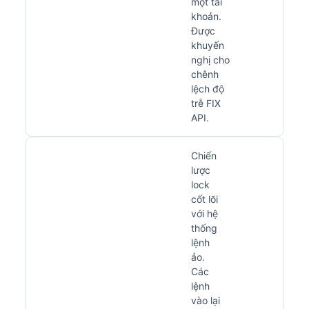
một tài
khoản.
Được
khuyến
nghị cho
chênh
lệch độ
trễ FIX
API.
Chiến
lược
lock
cốt lõi
với hệ
thống
lệnh
ảo.
Các
lệnh
vào lại