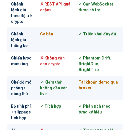
Chênh
✗ REST API quá
✓ Cần WebSocket —
lệch giá
chậm
được hỗ trợ
theo độ trễ
crypto
Chênh
Cơ bản
✓ Triển khai đầy đủ
lệch giá
thống kê
Chiến lược
✗ Không cần
✓ Phantom Drift,
masking
cho crypto
BrightDuo,
BrightTrio
Chế độ mô
✓ Kiểm thử
Tài khoản demo qua
phỏng /
không cần vốn
broker
dùng thử
live
Bộ tính phí
✓ Tích hợp
✓ Phân tích theo
+ slippage
từng ký hiệu
tích hợp