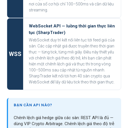
nơi cửa sổ cơ hội chỉ 100–500ms và cần dữ liệu
streaming.
WebSocket API — luồng thời gian thực liên
tục (SharpTrader)
WebSocket duy trì kết nối liên tục tới feed giá của
sàn. Các cập nhật giá được truyền theo thời gian
thực — từng tick, từng mili giây. Điều này thiết yếu
WSS
với chênh lệch giá theo độ trễ, khi bạn cần phát
hiện một chênh lệch giá và thực thi trong vòng
100–500ms sau cập nhật từ nguồn nhanh.
SharpTrader kết nối tới hơn 40 sàn crypto qua
WebSocket để lấy dữ liệu tick theo thời gian thực.
BẠN CẦN API NÀO?
Chênh lệch giá hedge giữa các sàn: REST API là đủ —
dùng VIP Crypto Arbitrage. Chênh lệch giá theo độ trễ