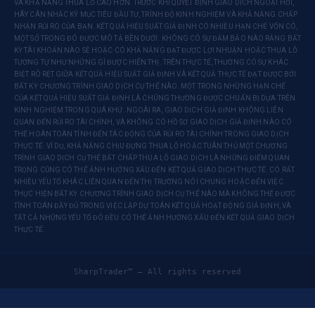
VÀ KHẢ NĂNG THUA LỖ CAO HƠN. TRƯỚC KHI QUYẾT ĐỊNH GIAO DỊCH NGOẠI HỐI,
HÃY CÂN NHẮC KỸ MỤC TIÊU ĐẦU TƯ, TRÌNH ĐỘ KINH NGHIỆM VÀ KHẢ NĂNG CHẤP
NHẬN RỦI RO CỦA BẠN. KẾT QUẢ HIỆU SUẤT GIẢ ĐỊNH CÓ NHIỀU HẠN CHẾ VỐN CÓ,
MỘT SỐ TRONG ĐÓ ĐƯỢC MÔ TẢ BÊN DƯỚI. KHÔNG CÓ SỰ ĐẢM BẢO NÀO RẰNG BẤT
KỲ TÀI KHOẢN NÀO SẼ HOẶC CÓ KHẢ NĂNG ĐẠT ĐƯỢC LỢI NHUẬN HOẶC THUA LỖ
TƯƠNG TỰ NHƯ NHỮNG GÌ ĐƯỢC HIỂN THỊ. TRÊN THỰC TẾ, THƯỜNG CÓ SỰ KHÁC
BIỆT RÕ RỆT GIỮA KẾT QUẢ HIỆU SUẤT GIẢ ĐỊNH VÀ KẾT QUẢ THỰC TẾ ĐẠT ĐƯỢC BỞI
BẤT KỲ CHƯƠNG TRÌNH GIAO DỊCH CỤ THỂ NÀO. MỘT TRONG NHỮNG HẠN CHẾ
CỦA KẾT QUẢ HIỆU SUẤT GIẢ ĐỊNH LÀ CHÚNG THƯỜNG ĐƯỢC CHUẨN BỊ DỰA TRÊN
KINH NGHIỆM TRONG QUÁ KHỨ. NGOÀI RA, GIAO DỊCH GIẢ ĐỊNH KHÔNG LIÊN
QUAN ĐẾN RỦI RO TÀI CHÍNH, VÀ KHÔNG CÓ HỒ SƠ GIAO DỊCH GIẢ ĐỊNH NÀO CÓ
THỂ HOÀN TOÀN TÍNH ĐẾN TÁC ĐỘNG CỦA RỦI RO TÀI CHÍNH TRONG GIAO DỊCH
THỰC TẾ. VÍ DỤ, KHẢ NĂNG CHỊU ĐỰNG THUA LỖ HOẶC TUÂN THỦ MỘT CHƯƠNG
TRÌNH GIAO DỊCH CỤ THỂ BẤT CHẤP THUA LỖ GIAO DỊCH LÀ NHỮNG ĐIỂM QUAN
TRỌNG CŨNG CÓ THỂ ẢNH HƯỞNG XẤU ĐẾN KẾT QUẢ GIAO DỊCH THỰC TẾ. CÓ RẤT
NHIỀU YẾU TỐ KHÁC LIÊN QUAN ĐẾN THỊ TRƯỜNG NÓI CHUNG HOẶC ĐẾN VIỆC
THỰC HIỆN BẤT KỲ CHƯƠNG TRÌNH GIAO DỊCH CỤ THỂ NÀO MÀ KHÔNG THỂ ĐƯỢC
TÍNH TOÁN ĐẦY ĐỦ TRONG VIỆC LẬP DỰ TOÁN KẾT QUẢ HOẠT ĐỘNG GIẢ ĐỊNH, VÀ
TẤT CẢ NHỮNG YẾU TỐ ĐÓ ĐỀU CÓ THỂ ẢNH HƯỞNG XẤU ĐẾN KẾT QUẢ GIAO DỊCH
THỰC TẾ.
SharpTrader™ — All rights reserved