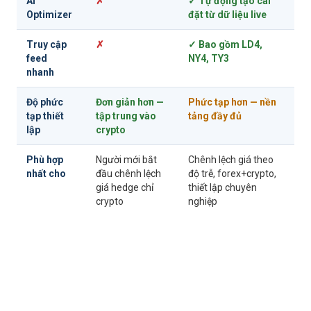
AI
✗
✓ Tự động tạo cài
Optimizer
đặt từ dữ liệu live
Truy cập
✗
✓ Bao gồm LD4,
feed
NY4, TY3
nhanh
Độ phức
Đơn giản hơn —
Phức tạp hơn — nền
tạp thiết
tập trung vào
tảng đầy đủ
lập
crypto
Phù hợp
Người mới bắt
Chênh lệch giá theo
nhất cho
đầu chênh lệch
độ trễ, forex+crypto,
giá hedge chỉ
thiết lập chuyên
crypto
nghiệp