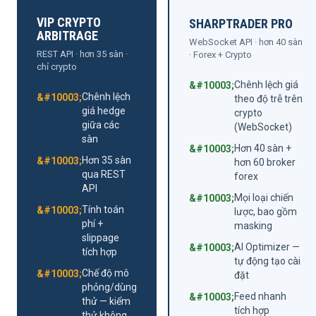
VIP CRYPTO
SHARPTRADER PRO
ARBITRAGE
WebSocket API · hơn 40 sàn
REST API · hơn 35 sàn ·
· Forex + Crypto
chỉ crypto
Chênh lệch giá
Chênh lệch
theo độ trễ trên
giá hedge
crypto
giữa các
(WebSocket)
sàn
Hơn 40 sàn +
Hơn 35 sàn
hơn 60 broker
qua REST
forex
API
Mọi loại chiến
Tính toán
lược, bao gồm
phí +
masking
slippage
AI Optimizer —
tích hợp
tự động tạo cài
Chế độ mô
đặt
phỏng/dùng
Feed nhanh
thử — kiểm
tích hợp
thử không