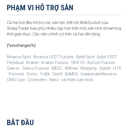
PHẠM VI HỖ TRỢ SÀN
Cả hai bot đều hỗ trợ các sàn lớn. Kết nối WebSocket của
SharpTrader bao phủ nhiều cặp hơn trên mỗi sàn nhờ streaming
thời gian thực. Các sàn chính có trên cả hai nền tảng:
{%exchanges%}
Binance Spot · Binance USDT Futures · Bybit Spot · Bybit USDT
Perpetual · Kraken · Kraken Futures · OKX V5 · KuCoin Futures ·
Gate.io · Gate.io Futures · MEXC · Bitfinex · Bitstamp · Deribit · HTX
· Poloniex · Exmo · YoBit · CexIO · BitMEX · IndependentReserve ·
GMO Coin · Coinmetro · Nexo · và nhiều sàn khác
BẮT ĐẦU