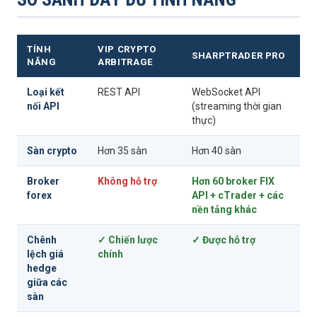
TÍNH
VIP CRYPTO
SHARPTRADER PRO
NĂNG
ARBITRAGE
Loại kết
REST API
WebSocket API
nối API
(streaming thời gian
thực)
Sàn crypto
Hơn 35 sàn
Hơn 40 sàn
Broker
Không hỗ trợ
Hơn 60 broker FIX
forex
API + cTrader + các
nền tảng khác
Chênh
✓ Chiến lược
✓ Được hỗ trợ
lệch giá
chính
hedge
giữa các
sàn