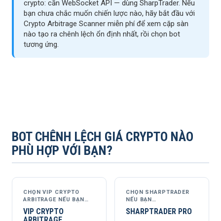
crypto: cần WebSocket API — dùng SharpTrader. Nếu
bạn chưa chắc muốn chiến lược nào, hãy bắt đầu với
Crypto Arbitrage Scanner miễn phí để xem cặp sàn
nào tạo ra chênh lệch ổn định nhất, rồi chọn bot
tương ứng.
BOT CHÊNH LỆCH GIÁ CRYPTO NÀO
PHÙ HỢP VỚI BẠN?
CHỌN VIP CRYPTO
CHỌN SHARPTRADER
ARBITRAGE NẾU BẠN…
NẾU BẠN…
VIP CRYPTO
SHARPTRADER PRO
ARBITRAGE