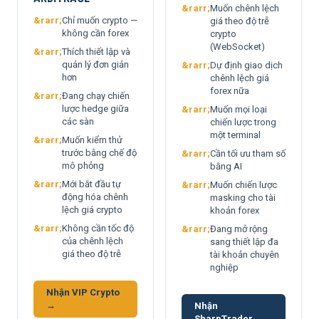
Muốn chênh lệch
Chỉ muốn crypto —
giá theo độ trễ
không cần forex
crypto
(WebSocket)
Thích thiết lập và
quản lý đơn giản
Dự định giao dịch
hơn
chênh lệch giá
forex nữa
Đang chạy chiến
lược hedge giữa
Muốn mọi loại
các sàn
chiến lược trong
một terminal
Muốn kiểm thử
trước bằng chế độ
Cần tối ưu tham số
mô phỏng
bằng AI
Mới bắt đầu tự
Muốn chiến lược
động hóa chênh
masking cho tài
lệch giá crypto
khoản forex
Không cần tốc độ
Đang mở rộng
của chênh lệch
sang thiết lập đa
giá theo độ trễ
tài khoản chuyên
nghiệp
Nhận VIP Crypto
→
Nhận
SharpTrader →