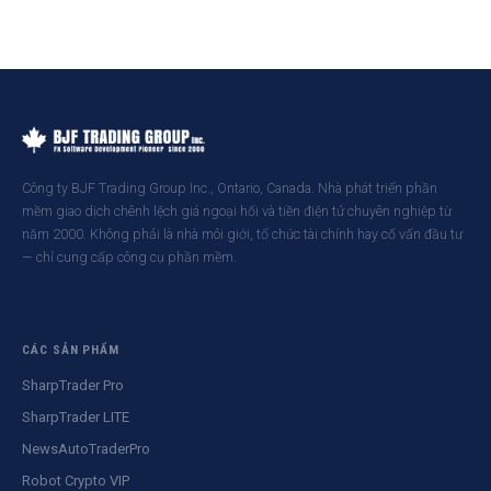
Công ty BJF Trading Group Inc., Ontario, Canada. Nhà phát triển phần
mềm giao dịch chênh lệch giá ngoại hối và tiền điện tử chuyên nghiệp từ
năm 2000. Không phải là nhà môi giới, tổ chức tài chính hay cố vấn đầu tư
— chỉ cung cấp công cụ phần mềm.
CÁC SẢN PHẨM
SharpTrader Pro
SharpTrader LITE
NewsAutoTraderPro
Robot Crypto VIP