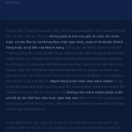
tương lai.
Công ty BJF Trading Group Inc. phát triển và cấp phép phần mềm giao dịch thuật
toán và tần suất cao. Công ty
không phải là nhà môi giới, tổ chức tài chính
hoặc cố vấn đầu tư, và không thực hiện giao dịch, quản lý tài khoản khách
hàng hoặc xử lý tiền của khách hàng.
Tất cả các sản phẩm và dịch vụ do BJF
Trading Group Inc. cung cấp đều là các công cụ phần mềm và giải pháp kỹ thuật
nhằm hỗ trợ các nhà giao dịch chuyên nghiệp tự động hóa chiến lược của riêng
họ. Không có nội dung nào trên trang web này được hiểu là lời khuyên tài chính,
khuyến nghị đầu tư hoặc lời chào mua hoặc bán bất kỳ công cụ tài chính nào.
Giao dịch Forex, tiền điện tử và CFD tiềm ẩn rủi ro thua lỗ đáng kể và không phù
hợp với tất cả các nhà đầu tư.
Người dùng hoàn toàn chịu trách nhiệm
về các
quyết định giao dịch và kết quả thu được khi sử dụng phần mềm của công ty. BJF
Trading Group Inc. và các công ty liên kết
không chịu trách nhiệm pháp lý đối
với bất kỳ tổn thất trực tiếp hoặc gián tiếp nào
phát sinh từ việc sử dụng hoặc
sử dụng sai sản phẩm của mình. Hiệu suất trong quá khứ không phải là chỉ báo
cho kết quả trong tương lai.
CẢNH BÁO RỦI RO CAO: GIAO DỊCH NGOẠI HỐI TIỀM ẨN RỦI RO CAO VÀ CÓ THỂ
KHÔNG PHÙ HỢP VỚI TẤT CẢ CÁC NHÀ ĐẦU TƯ. SỬ DỤNG ĐÒN BẨY TẠO RA RỦI RO