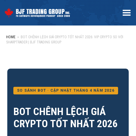
Toggle Menu
HOME
»
BOT CHÊNH LỆCH GIÁ CRYPTO TỐT NHẤT 2026: VIP CRYPTO SO VỚI
SHARPTRADER | BJF TRADING GROUP
SO SÁNH BOT · CẬP NHẬT THÁNG 4 NĂM 2026
BOT CHÊNH LỆCH GIÁ
CRYPTO TỐT NHẤT 2026