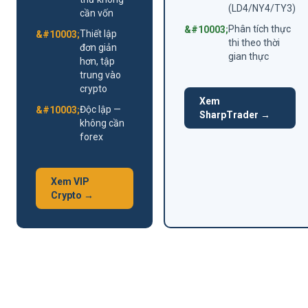
(LD4/NY4/TY3)
cần vốn
Phân tích thực
Thiết lập
thi theo thời
đơn giản
gian thực
hơn, tập
trung vào
crypto
Xem
Độc lập —
SharpTrader →
không cần
forex
Xem VIP
Crypto →