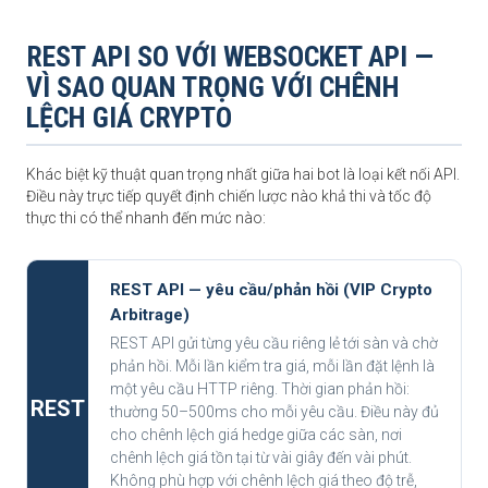
REST API SO VỚI WEBSOCKET API —
VÌ SAO QUAN TRỌNG VỚI CHÊNH
LỆCH GIÁ CRYPTO
Khác biệt kỹ thuật quan trọng nhất giữa hai bot là loại kết nối API.
Điều này trực tiếp quyết định chiến lược nào khả thi và tốc độ
thực thi có thể nhanh đến mức nào:
REST API — yêu cầu/phản hồi (VIP Crypto
Arbitrage)
REST API gửi từng yêu cầu riêng lẻ tới sàn và chờ
phản hồi. Mỗi lần kiểm tra giá, mỗi lần đặt lệnh là
một yêu cầu HTTP riêng. Thời gian phản hồi:
REST
thường 50–500ms cho mỗi yêu cầu. Điều này đủ
cho chênh lệch giá hedge giữa các sàn, nơi
chênh lệch giá tồn tại từ vài giây đến vài phút.
Không phù hợp với chênh lệch giá theo độ trễ,