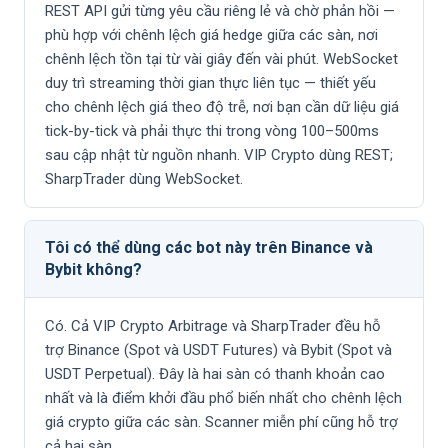
REST API gửi từng yêu cầu riêng lẻ và chờ phản hồi —
phù hợp với chênh lệch giá hedge giữa các sàn, nơi
chênh lệch tồn tại từ vài giây đến vài phút. WebSocket
duy trì streaming thời gian thực liên tục — thiết yếu
cho chênh lệch giá theo độ trễ, nơi bạn cần dữ liệu giá
tick-by-tick và phải thực thi trong vòng 100–500ms
sau cập nhật từ nguồn nhanh. VIP Crypto dùng REST;
SharpTrader dùng WebSocket.
Tôi có thể dùng các bot này trên Binance và
Bybit không?
Có. Cả VIP Crypto Arbitrage và SharpTrader đều hỗ
trợ Binance (Spot và USDT Futures) và Bybit (Spot và
USDT Perpetual). Đây là hai sàn có thanh khoản cao
nhất và là điểm khởi đầu phổ biến nhất cho chênh lệch
giá crypto giữa các sàn. Scanner miễn phí cũng hỗ trợ
cả hai sàn.