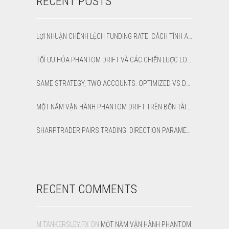
RECENT POSTS
LỢI NHUẬN CHÊNH LỆCH FUNDING RATE: CÁCH TÍNH APR RÒNG VÀ ĐIỂM HÒA VỐN
TỐI ƯU HÓA PHANTOM DRIFT VÀ CÁC CHIẾN LƯỢC LOCK TRONG SHARPTRADER OPTIMIZER
SAME STRATEGY, TWO ACCOUNTS: OPTIMIZED VS DEFAULT LATENCY ARBITRAGE ON XAUUSD
MỘT NĂM VẬN HÀNH PHANTOM DRIFT TRÊN BỐN TÀI KHOẢN MÔI GIỚI: ĐÁNH GIÁ CHÂN THỰC SAU 12 THÁNG
SHARPTRADER PAIRS TRADING: DIRECTION PARAMETER EXPLAINED — ALL 8 MODES
RECENT COMMENTS
M.TANKERSLEY.FX
ON
MỘT NĂM VẬN HÀNH PHANTOM