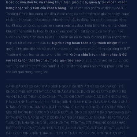
hoặc cố vấn đầu tư, và không thực hiện giao dịch, quản lý tài khoản khách
hàng hoặc xử lý tiền của khách hàng.
Tất cả các sản phẩm và dịch vụ do BJF
Trading Group Inc. cung cấp đều là các công cụ phần mềm và giải pháp kỹ thuật
nhằm hỗ trợ các nhà giao dịch chuyên nghiệp tự động hóa chiến lược của riêng
họ. Không có nội dung nào trên trang web này được hiểu là lời khuyên tài chính,
khuyến nghị đầu tư hoặc lời chào mua hoặc bán bất kỳ công cụ tài chính nào.
Giao dịch Forex, tiền điện tử và CFD tiềm ẩn rủi ro thua lỗ đáng kể và không phù
hợp với tất cả các nhà đầu tư.
Người dùng hoàn toàn chịu trách nhiệm
về các
quyết định giao dịch và kết quả thu được khi sử dụng phần mềm của công ty. BJF
Trading Group Inc. và các công ty liên kết
không chịu trách nhiệm pháp lý đối
với bất kỳ tổn thất trực tiếp hoặc gián tiếp nào
phát sinh từ việc sử dụng hoặc
sử dụng sai sản phẩm của mình. Hiệu suất trong quá khứ không phải là chỉ báo
cho kết quả trong tương lai.
CẢNH BÁO RỦI RO CAO: GIAO DỊCH NGOẠI HỐI TIỀM ẨN RỦI RO CAO VÀ CÓ THỂ
KHÔNG PHÙ HỢP VỚI TẤT CẢ CÁC NHÀ ĐẦU TƯ. SỬ DỤNG ĐÒN BẨY TẠO RA RỦI RO
VÀ KHẢ NĂNG THUA LỖ CAO HƠN. TRƯỚC KHI QUYẾT ĐỊNH GIAO DỊCH NGOẠI HỐI,
HÃY CÂN NHẮC KỸ MỤC TIÊU ĐẦU TƯ, TRÌNH ĐỘ KINH NGHIỆM VÀ KHẢ NĂNG CHẤP
NHẬN RỦI RO CỦA BẠN. KẾT QUẢ HIỆU SUẤT GIẢ ĐỊNH CÓ NHIỀU HẠN CHẾ VỐN CÓ,
MỘT SỐ TRONG ĐÓ ĐƯỢC MÔ TẢ BÊN DƯỚI. KHÔNG CÓ SỰ ĐẢM BẢO NÀO RẰNG BẤT
KỲ TÀI KHOẢN NÀO SẼ HOẶC CÓ KHẢ NĂNG ĐẠT ĐƯỢC LỢI NHUẬN HOẶC THUA LỖ
TƯƠNG TỰ NHƯ NHỮNG GÌ ĐƯỢC HIỂN THỊ. TRÊN THỰC TẾ, THƯỜNG CÓ SỰ KHÁC
BIỆT RÕ RỆT GIỮA KẾT QUẢ HIỆU SUẤT GIẢ ĐỊNH VÀ KẾT QUẢ THỰC TẾ ĐẠT ĐƯỢC BỞI
BẤT KỲ CHƯƠNG TRÌNH GIAO DỊCH CỤ THỂ NÀO. MỘT TRONG NHỮNG HẠN CHẾ