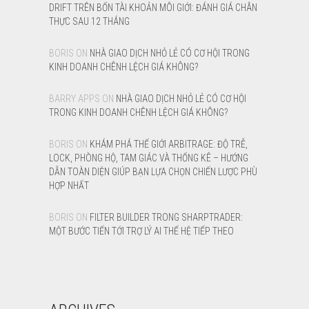
DRIFT TRÊN BỐN TÀI KHOẢN MÔI GIỚI: ĐÁNH GIÁ CHÂN
THỰC SAU 12 THÁNG
BORIS
ON
NHÀ GIAO DỊCH NHỎ LẺ CÓ CƠ HỘI TRONG
KINH DOANH CHÊNH LỆCH GIÁ KHÔNG?
BARRY APPS
ON
NHÀ GIAO DỊCH NHỎ LẺ CÓ CƠ HỘI
TRONG KINH DOANH CHÊNH LỆCH GIÁ KHÔNG?
BORIS
ON
KHÁM PHÁ THẾ GIỚI ARBITRAGE: ĐỘ TRỄ,
LOCK, PHÒNG HỘ, TAM GIÁC VÀ THỐNG KÊ – HƯỚNG
DẪN TOÀN DIỆN GIÚP BẠN LỰA CHỌN CHIẾN LƯỢC PHÙ
HỢP NHẤT
BORIS
ON
FILTER BUILDER TRONG SHARPTRADER:
MỘT BƯỚC TIẾN TỚI TRỢ LÝ AI THẾ HỆ TIẾP THEO