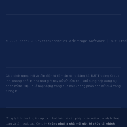
© 2026 Forex & Cryptocurrencies Arbitrage Software | BJF Tr
Giao dịch ngoại hối và tiền điện tử tiềm ẩn rủi ro đáng kể. BJF Trading Group
Inc. không phải là nhà môi giới hay cố vấn đầu tư — chỉ cung cấp công cụ
phần mềm. Hiệu quả hoạt động trong quá khứ không phản ánh kết quả trong
tương lai.
Công ty BJF Trading Group Inc. phát triển và cấp phép phần mềm giao dịch thuật
toán và tần suất cao. Công ty
không phải là nhà môi giới, tổ chức tài chính