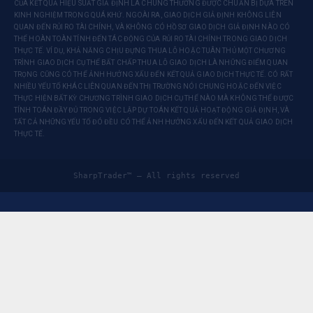
CỦA KẾT QUẢ HIỆU SUẤT GIẢ ĐỊNH LÀ CHÚNG THƯỜNG ĐƯỢC CHUẨN BỊ DỰA TRÊN
KINH NGHIỆM TRONG QUÁ KHỨ. NGOÀI RA, GIAO DỊCH GIẢ ĐỊNH KHÔNG LIÊN
QUAN ĐẾN RỦI RO TÀI CHÍNH, VÀ KHÔNG CÓ HỒ SƠ GIAO DỊCH GIẢ ĐỊNH NÀO CÓ
THỂ HOÀN TOÀN TÍNH ĐẾN TÁC ĐỘNG CỦA RỦI RO TÀI CHÍNH TRONG GIAO DỊCH
THỰC TẾ. VÍ DỤ, KHẢ NĂNG CHỊU ĐỰNG THUA LỖ HOẶC TUÂN THỦ MỘT CHƯƠNG
TRÌNH GIAO DỊCH CỤ THỂ BẤT CHẤP THUA LỖ GIAO DỊCH LÀ NHỮNG ĐIỂM QUAN
TRỌNG CŨNG CÓ THỂ ẢNH HƯỞNG XẤU ĐẾN KẾT QUẢ GIAO DỊCH THỰC TẾ. CÓ RẤT
NHIỀU YẾU TỐ KHÁC LIÊN QUAN ĐẾN THỊ TRƯỜNG NÓI CHUNG HOẶC ĐẾN VIỆC
THỰC HIỆN BẤT KỲ CHƯƠNG TRÌNH GIAO DỊCH CỤ THỂ NÀO MÀ KHÔNG THỂ ĐƯỢC
TÍNH TOÁN ĐẦY ĐỦ TRONG VIỆC LẬP DỰ TOÁN KẾT QUẢ HOẠT ĐỘNG GIẢ ĐỊNH, VÀ
TẤT CẢ NHỮNG YẾU TỐ ĐÓ ĐỀU CÓ THỂ ẢNH HƯỞNG XẤU ĐẾN KẾT QUẢ GIAO DỊCH
THỰC TẾ.
SharpTrader™ — All rights reserved