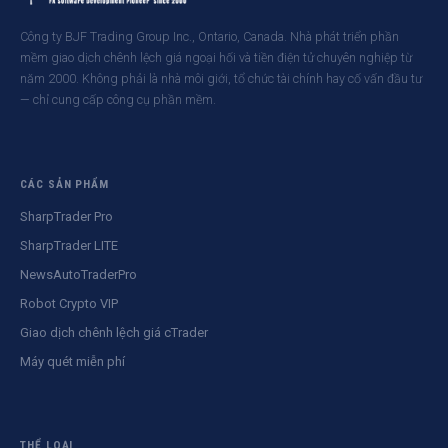
Công ty BJF Trading Group Inc., Ontario, Canada. Nhà phát triển phần
mềm giao dịch chênh lệch giá ngoại hối và tiền điện tử chuyên nghiệp từ
năm 2000. Không phải là nhà môi giới, tổ chức tài chính hay cố vấn đầu tư
— chỉ cung cấp công cụ phần mềm.
CÁC SẢN PHẨM
SharpTrader Pro
SharpTrader LITE
NewsAutoTraderPro
Robot Crypto VIP
Giao dịch chênh lệch giá cTrader
Máy quét miễn phí
THỂ LOẠI