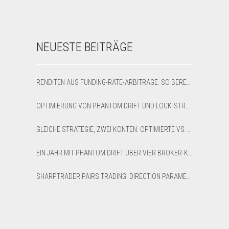
NEUESTE BEITRÄGE
RENDITEN AUS FUNDING-RATE-ARBITRAGE: SO BERECHNEN SIE NETTO-APR UND BREAK-EVEN
OPTIMIERUNG VON PHANTOM DRIFT UND LOCK-STRATEGIEN IM SHARPTRADER OPTIMIZER
GLEICHE STRATEGIE, ZWEI KONTEN: OPTIMIERTE VS. STANDARD-LATENZ-ARBITRAGE AUF XAUUSD
EIN JAHR MIT PHANTOM DRIFT ÜBER VIER BROKER-KONTEN: EIN EHRLICHER RÜCKBLICK AUF 12 MONATE
SHARPTRADER PAIRS TRADING: DIRECTION PARAMETER EXPLAINED — ALL 8 MODES