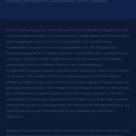
Republik), Amerikanische Jungferninseln, Jemen, Simbabwe.
Die BJF Trading Group Inc. entwickelt und lizenziert Software für algorithmischen
und Hochfrequenzhandel. Das Unternehmen ist weder Broker noch Finanzinstitut
oder Anlageberater und führt keine Transaktionen aus, verwaltet keine
Kundenkonten und geht nicht mit Kundengeldern um. Alle Produkte und
Dienstleistungen der BJF Trading Group Inc. sind Software-Tools und technische
Lösungen, die professionelle Händler bei der Automatisierung ihrer Strategien
unterstützen. Nichts auf dieser Website ist als Finanzberatung,
Anlageempfehlung oder Angebot zum Kauf oder Verkauf von Finanzinstrumenten
zu verstehen. Der Handel mit Devisen, Kryptowährungen und CFDs birgt ein
erhebliches Verlustrisiko und ist nicht für alle Anleger geeignet. Nutzer tragen die
alleinige Verantwortung für ihre Handelsentscheidungen und die mit der Software
des Unternehmens erzielten Ergebnisse. Die BJF Trading Group Inc. und ihre
verbundenen Unternehmen übernehmen keine Haftung für direkte oder indirekte
Verluste, die aus der Nutzung oder dem Missbrauch ihrer Produkte entstehen. Die
Wertentwicklung in der Vergangenheit ist kein Indikator für zukünftige
Ergebnisse.
WARNUNG VOR HOHEM RISIKO: DER DEVISENHANDEL BIRGT EIN HOHES RISIKO UND