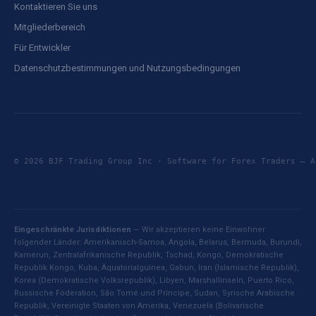
Kontaktieren Sie uns
Mitgliederbereich
Für Entwickler
Datenschutzbestimmungen und Nutzungsbedingungen
© 2026 BJF Trading Group Inc - Software for Forex Traders —
Eingeschränkte Jurisdiktionen
— Wir akzeptieren keine Einwohner
folgender Länder: Amerikanisch-Samoa, Angola, Belarus, Bermuda, Burundi,
Kamerun, Zentralafrikanische Republik, Tschad, Kongo, Demokratische
Republik Kongo, Kuba, Äquatorialguinea, Gabun, Iran (Islamische Republik),
Korea (Demokratische Volksrepublik), Libyen, Marshallinseln, Puerto Rico,
Russische Föderation, São Tomé und Príncipe, Sudan, Syrische Arabische
Republik, Vereinigte Staaten von Amerika, Venezuela (Bolivarische