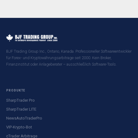
BJF Trading Group Inc., Ontario, Kanada. Professioneller Softwareentwickler
für Forex- und Kryptowährungsarbitrage seit 2000. Kein Broker,
Finanzinstitut oder Anlageberater – ausschließlich Software-Tools.
PRODUKTE
SharpTrader Pro
SharpTrader LITE
NewsAutoTraderPro
VIP-Krypto-Bot
cTrader Arbitrage