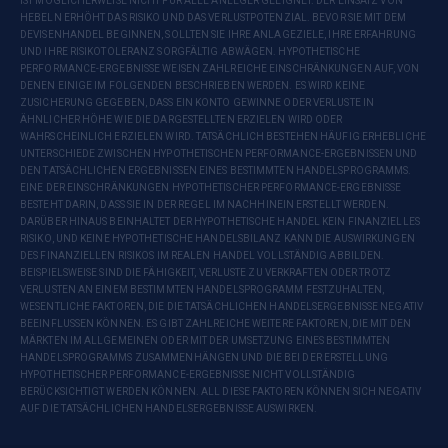
IST MÖGLICHERWEISE NICHT FÜR ALLE ANLEGER GEEIGNET. DER EINSATZ VON
HEBELN ERHÖHT DAS RISIKO UND DAS VERLUSTPOTENZIAL. BEVOR SIE MIT DEM
DEVISENHANDEL BEGINNEN, SOLLTEN SIE IHRE ANLAGEZIELE, IHRE ERFAHRUNG
UND IHRE RISIKOTOLERANZ SORGFÄLTIG ABWÄGEN. HYPOTHETISCHE
PERFORMANCE-ERGEBNISSE WEISEN ZAHLREICHE EINSCHRÄNKUNGEN AUF, VON
DENEN EINIGE IM FOLGENDEN BESCHRIEBEN WERDEN. ES WIRD KEINE
ZUSICHERUNG GEGEBEN, DASS EIN KONTO GEWINNE ODER VERLUSTE IN
ÄHNLICHER HÖHE WIE DIE DARGESTELLTEN ERZIELEN WIRD ODER
WAHRSCHEINLICH ERZIELEN WIRD. TATSÄCHLICH BESTEHEN HÄUFIG ERHEBLICHE
UNTERSCHIEDE ZWISCHEN HYPOTHETISCHEN PERFORMANCE-ERGEBNISSEN UND
DEN TATSÄCHLICHEN ERGEBNISSEN EINES BESTIMMTEN HANDELSPROGRAMMS.
EINE DER EINSCHRÄNKUNGEN HYPOTHETISCHER PERFORMANCE-ERGEBNISSE
BESTEHT DARIN, DASS SIE IN DER REGEL IM NACHHINEIN ERSTELLT WERDEN.
DARÜBER HINAUS BEINHALTET DER HYPOTHETISCHE HANDEL KEIN FINANZIELLES
RISIKO, UND KEINE HYPOTHETISCHE HANDELSBILANZ KANN DIE AUSWIRKUNGEN
DES FINANZIELLEN RISIKOS IM REALEN HANDEL VOLLSTÄNDIG ABBILDEN.
BEISPIELSWEISE SIND DIE FÄHIGKEIT, VERLUSTE ZU VERKRAFTEN ODER TROTZ
VERLUSTEN AN EINEM BESTIMMTEN HANDELSPROGRAMM FESTZUHALTEN,
WESENTLICHE FAKTOREN, DIE DIE TATSÄCHLICHEN HANDELSERGEBNISSE NEGATIV
BEEINFLUSSEN KÖNNEN. ES GIBT ZAHLREICHE WEITERE FAKTOREN, DIE MIT DEN
MÄRKTEN IM ALLGEMEINEN ODER MIT DER UMSETZUNG EINES BESTIMMTEN
HANDELSPROGRAMMS ZUSAMMENHÄNGEN UND DIE BEI DER ERSTELLUNG
HYPOTHETISCHER PERFORMANCE-ERGEBNISSE NICHT VOLLSTÄNDIG
BERÜCKSICHTIGT WERDEN KÖNNEN. ALL DIESE FAKTOREN KÖNNEN SICH NEGATIV
AUF DIE TATSÄCHLICHEN HANDELSERGEBNISSE AUSWIRKEN.