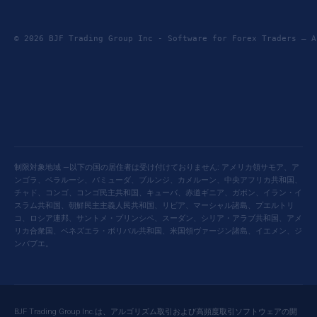
© 2026 BJF Trading Group Inc - Software for Forex Traders —
制限対象地域 —以下の国の居住者は受け付けておりません: アメリカ領サモア、ア
ンゴラ、ベラルーシ、バミューダ、ブルンジ、カメルーン、中央アフリカ共和国、
チャド、コンゴ、コンゴ民主共和国、キューバ、赤道ギニア、ガボン、イラン・イ
スラム共和国、朝鮮民主主義人民共和国、リビア、マーシャル諸島、プエルトリ
コ、ロシア連邦、サントメ・プリンシペ、スーダン、シリア・アラブ共和国、アメ
リカ合衆国、ベネズエラ・ボリバル共和国、米国領ヴァージン諸島、イエメン、ジ
ンバブエ。
BJF Trading Group Inc.は、アルゴリズム取引および高頻度取引ソフトウェアの開