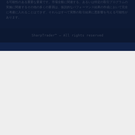
る可能性のある重要な要素です。市場全般に関連する、あるいは特定の取引プログラムの
実施に関連するその他の多くの要因は、仮説的なパフォーマンス結果の作成において完全
に考慮に入れることはできず、それらはすべて実際の取引結果に悪影響を与える可能性が
あります。
SharpTrader™ — All rights reserved