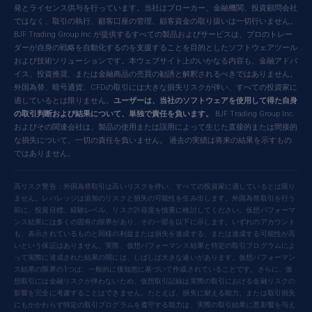
発とライセンス供与を行っています。当社はブローカー、金融機関、投資顧問会社
ではなく、取引の執行、顧客口座の管理、顧客資金の取り扱いは一切行いません。
BJF Trading Group Inc.が提供するすべての製品およびサービスは、プロのトレー
ダーが自身の戦略を自動化するのを支援することを目的としたソフトウェアツール
および技術ソリューションです。本ウェブサイト上のいかなる内容も、金融アドバ
イス、投資推奨、または金融商品の売買の勧誘と解釈されるべきではありません。
外国為替、暗号通貨、CFDの取引には大きな損失リスクが伴い、すべての投資家に
適しているとは限りません。
ユーザーは、当社のソフトウェアを使用して得た自身
の取引判断および結果について、単独で責任を負います。
BJF Trading Group Inc.
およびその関連会社は、製品の使用または誤用によって生じた直接的または間接的
な損失について、一切の責任を負いません。 過去の実績は将来の結果を示すもの
ではありません。
高リスク警告：外国為替取引は高いリスクを伴い、すべての投資家に適しているとは限り
ません。レバレッジは追加のリスクと損失の可能性を生み出します。外国為替取引を行う
前に、投資目標、経験レベル、リスク許容度を慎重に検討してください。仮想パフォーマ
ンス結果には多くの固有の限界があり、その一部を以下に示します。いずれのアカウント
も、表示されているものと同様の利益または損失を達成する、または達成する可能性が高
いという保証はありません。実際、仮想パフォーマンス結果と特定の取引プログラムによ
って実際に達成された結果の間には、しばしば大きな違いがあります。仮想パフォーマン
ス結果の限界の1つは、一般的に後知恵に基づいて作成されていることです。さらに、仮
想取引には金融リスクが伴わないため、仮想取引記録は実際の取引における金融リスクの
影響を完全に考慮することはできません。たとえば、損失に耐える能力、または取引損失
にもかかわらず特定の取引プログラムを遵守する能力は、実際の取引結果に悪影響を与え