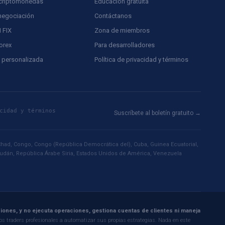
e criptomonedas
Educación gratuita
 negociación
Contáctanos
 FIX
Zona de miembros
orex
Para desarrolladores
n personalizada
Política de privacidad y términos
cidad y términos
Suscríbete al boletín gratuito →
had, Congo, Congo (República Democrática del), Cuba, Guinea Ecuatorial,
 Sudán, República Árabe Siria, Estados Unidos de América, Venezuela
rsiones, y no ejecuta operaciones, gestiona cuentas de clientes ni maneja
os traders profesionales a automatizar sus propias estrategias. Nada en este