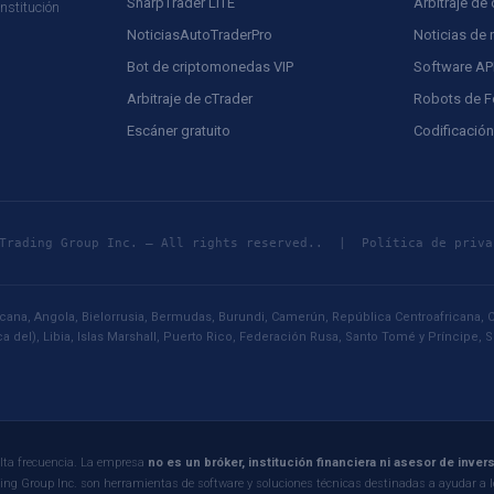
SharpTrader LITE
Arbitraje d
nstitución
NoticiasAutoTraderPro
Noticias de
Bot de criptomonedas VIP
Software API
Arbitraje de cTrader
Robots de F
Escáner gratuito
Codificació
F Trading Group Inc. — All rights reserved.. |
Política de priva
a, Angola, Bielorrusia, Bermudas, Burundi, Camerún, República Centroafricana, C
a del), Libia, Islas Marshall, Puerto Rico, Federación Rusa, Santo Tomé y Príncipe,
 alta frecuencia. La empresa
no es un bróker, institución financiera ni asesor de inve
ding Group Inc. son herramientas de software y soluciones técnicas destinadas a ayudar a l