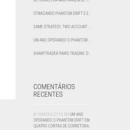
RETORNOS DA ARBITRAGEM DE TAXA DE FINANCIAMENTO: COMO CALCULAR O APR LÍQUIDO E O PONTO DE EQUILÍBRIO
OTIMIZANDO PHANTOM DRIFT E ESTRATÉGIAS LOCK NO SHARPTRADER OPTIMIZER
SAME STRATEGY, TWO ACCOUNTS: OPTIMIZED VS DEFAULT LATENCY ARBITRAGE ON XAUUSD
UM ANO OPERANDO O PHANTOM DRIFT EM QUATRO CONTAS DE CORRETORA: UM RELATO HONESTO DE 12 MESES
SHARPTRADER PAIRS TRADING: DIRECTION PARAMETER EXPLAINED — ALL 8 MODES
COMENTÁRIOS
RECENTES
M.TANKERSLEY.FX
EM
UM ANO
OPERANDO O PHANTOM DRIFT EM
QUATRO CONTAS DE CORRETORA: