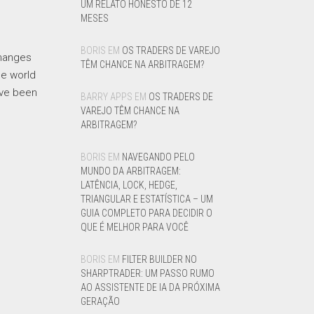
UM RELATO HONESTO DE 12
MESES
BORIS
EM
OS TRADERS DE VAREJO
changes
TÊM CHANCE NA ARBITRAGEM?
he world
ave been
BARRY APPS
EM
OS TRADERS DE
VAREJO TÊM CHANCE NA
ARBITRAGEM?
BORIS
EM
NAVEGANDO PELO
MUNDO DA ARBITRAGEM:
LATÊNCIA, LOCK, HEDGE,
TRIANGULAR E ESTATÍSTICA – UM
GUIA COMPLETO PARA DECIDIR O
QUE É MELHOR PARA VOCÊ
BORIS
EM
FILTER BUILDER NO
SHARPTRADER: UM PASSO RUMO
AO ASSISTENTE DE IA DA PRÓXIMA
GERAÇÃO