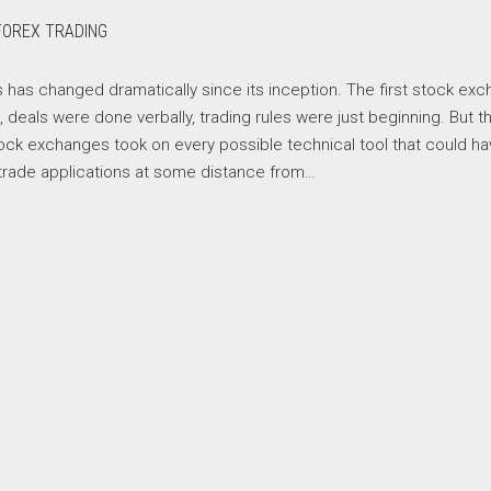
FOREX TRADING
s has changed dramatically since its inception. The first stock ex
deals were done verbally, trading rules were just beginning. But t
, stock exchanges took on every possible technical tool that could h
y, trade applications at some distance from…