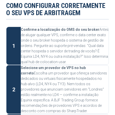
COMO CONFIGURAR CORRETAMENTE
O SEU VPS DE ARBITRAGEM
Confirme a localização do OMS do seu broker
Antes
de alugar qualquer VPS, confirme o data center exato
onde o seu broker hospeda o sistema de gestão de
1
ordens. Pergunte ao suporte pré-vendas: “Qual data
center hospeda o servidor de trading de vocês? É
Equinix LD4, NY4 ou outra instalação?” Isso determina
qual hub de colocation usar.
Selecione um provedor de VPS no hub
correto
Escolha um provedor que ofereça servidores
dedicados ou virtuais fisicamente hospedados no
hub-alvo (LD4, NY4 ou TY3). Nem todos os
2
provedores que anunciam servidores em “Londres”
estão realmente no LD4 — confirme a instalação
Equinix específica. A BJF Trading Group fornece
recomendações de provedores VPS e acordos de
desconto com compras do SharpTrader.