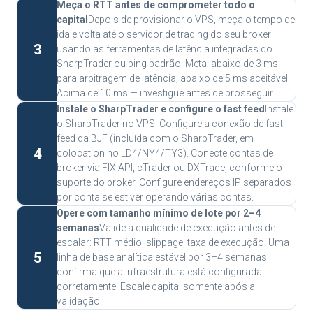
Meça o RTT antes de comprometer todo o
capital
Depois de provisionar o VPS, meça o tempo de
ida e volta até o servidor de trading do seu broker
3
usando as ferramentas de latência integradas do
SharpTrader ou ping padrão. Meta: abaixo de 3 ms
para arbitragem de latência, abaixo de 5 ms aceitável.
Acima de 10 ms — investigue antes de prosseguir.
Instale o SharpTrader e configure o fast feed
Instale
o SharpTrader no VPS. Configure a conexão de fast
feed da BJF (incluída com o SharpTrader, em
4
colocation no LD4/NY4/TY3). Conecte contas de
broker via FIX API, cTrader ou DXTrade, conforme o
suporte do broker. Configure endereços IP separados
por conta se estiver operando várias contas.
Opere com tamanho mínimo de lote por 2–4
semanas
Valide a qualidade de execução antes de
escalar: RTT médio, slippage, taxa de execução. Uma
5
linha de base analítica estável por 3–4 semanas
confirma que a infraestrutura está configurada
corretamente. Escale capital somente após a
validação.