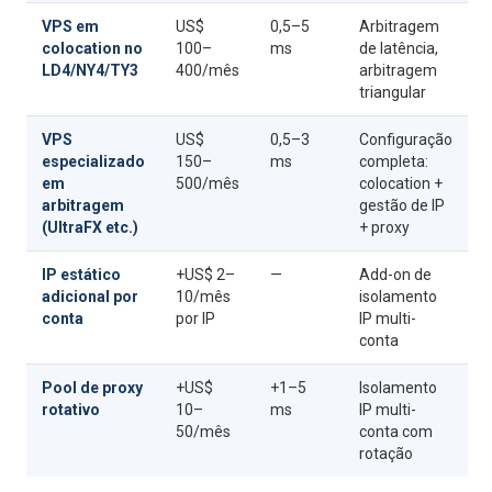
VPS em
US$
0,5–5
Arbitragem
colocation no
100–
ms
de latência,
LD4/NY4/TY3
400/mês
arbitragem
triangular
VPS
US$
0,5–3
Configuração
especializado
150–
ms
completa:
em
500/mês
colocation +
arbitragem
gestão de IP
(UltraFX etc.)
+ proxy
IP estático
+US$ 2–
—
Add-on de
adicional por
10/mês
isolamento
conta
por IP
IP multi-
conta
Pool de proxy
+US$
+1–5
Isolamento
rotativo
10–
ms
IP multi-
50/mês
conta com
rotação