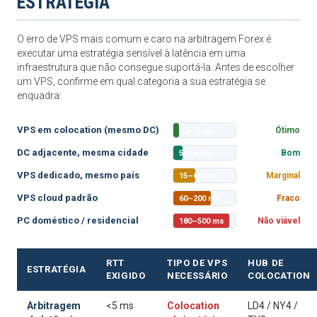
ESTRATÉGIA
O erro de VPS mais comum e caro na arbitragem Forex é
executar uma estratégia sensível à latência em uma
infraestrutura que não consegue suportá-la. Antes de escolher
um VPS, confirme em qual categoria a sua estratégia se
enquadra:
VPS em colocation (mesmo DC)
Ótimo
0,5–3 ms
DC adjacente, mesma cidade
Bom
5–15 ms
VPS dedicado, mesmo país
Marginal
15–60 ms
VPS cloud padrão
Fraco
60–200 ms
PC doméstico / residencial
Não viável
180–500 ms
RTT
TIPO DE VPS
HUB DE
ESTRATÉGIA
EXIGIDO
NECESSÁRIO
COLOCATION
Arbitragem
<5 ms
Colocation
LD4 / NY4 /