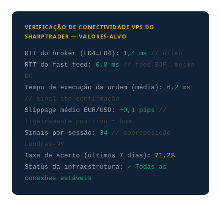
VERIFICAÇÃO DE CONECTIVIDADE VPS DO
SHARPTRADER — VALORES-ALVO
RTT do broker (LD4→LD4):
1,4 ms
// ótimo
RTT do fast feed:
0,8 ms
// feed BJF, mesmo
DC
Tempo de execução da ordem (média):
6,2 ms
// sinal até confirmação
Slippage médio EUR/USD:
+0,1 pips
//
ligeiramente positivo = bom
Sinais por sessão:
34
// sobreposição
Londres-NY
Taxa de acerto (últimos 7 dias):
71,2%
Status da infraestrutura:
✓ Todas as
conexões estáveis