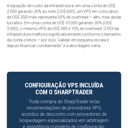
A equação de custo da infraestrutura: em uma conta de US$
2.000 gerando 30% ao mês (US$ 600), um VPS em colocation
de US$ 300/mês representa 50% de overhead — alto, mas ainda
lucrativo. Em uma conta de US$ 10.000 gerando 30% (US$
3.000), o mesmo VPS de US$ 300 é 10% de overhead. O ROI da
infraestrutura melhora significativamente conforme o tamanho
da conta cresce — por isso “validar em pequena escala e
depois financiar corretamente” é a abordagem certa.
CONFIGURAÇÃO VPS INCLUÍDA
COM O SHARPTRADER
Toda compra do SharpTrader inclui
recomendações de provedores VPS,
acordos de desconto com provedores de
hospedagem especializados em arbitragem
e assistência completa de configuração.