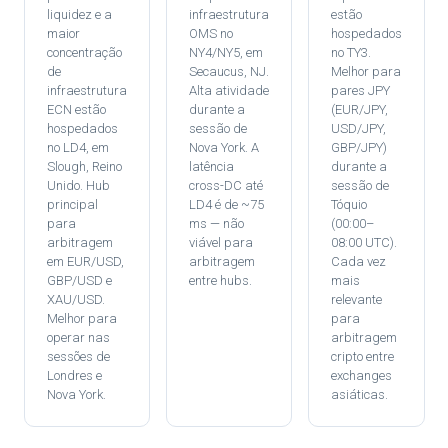
liquidez e a
infraestrutura
estão
maior
OMS no
hospedados
concentração
NY4/NY5, em
no TY3.
de
Secaucus, NJ.
Melhor para
infraestrutura
Alta atividade
pares JPY
ECN estão
durante a
(EUR/JPY,
hospedados
sessão de
USD/JPY,
no LD4, em
Nova York. A
GBP/JPY)
Slough, Reino
latência
durante a
Unido. Hub
cross-DC até
sessão de
principal
LD4 é de ~75
Tóquio
para
ms — não
(00:00–
arbitragem
viável para
08:00 UTC).
em EUR/USD,
arbitragem
Cada vez
GBP/USD e
entre hubs.
mais
XAU/USD.
relevante
Melhor para
para
operar nas
arbitragem
sessões de
cripto entre
Londres e
exchanges
Nova York.
asiáticas.