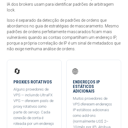
IA dos brokers usam para identificar padrões de arbitragem
lock.
Isso é separado da detecção de padrões de ordens que
abordamos no guia de estratégias de mascaramento. Mesmo
padrões de ordens perfeitamente mascarados ficam mais
vulneráveis quando as contas compartilham um endereço IP,
porque a própria correlação de IP é um sinal de metadados que
não exige nenhuma análise de ordens.
🔄
🌐
PROXIES ROTATIVOS
ENDEREÇOS IP
ESTÁTICOS
Alguns provedores de
ADICIONAIS
VPS — incluindo UltraFX
Muitos provedores de
VPS — oferecem pools de
VPS oferecem endereços
proxy rotativos como
IP estáticos adicionais
parte do serviço. Cada
como add-ons
conexão de conta é
(normalmente US$ 2–
roteada por um endereço
10/mês por IP). Atribua