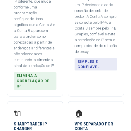
IP diferente, que muda
um IP dedicado a cada
conforme uma
conexão de conta de
programação
broker. A Conta A sempre
configurada. Isso
se conecta pelo IP-A, a
significa que a Conta A e
Conta B sempre pelo IP-B.
a Conta B aparecem
Simples, confiável e evita
para o broker como
a correlação de IP sem a
conectadas a partir de
complexidade da rotação
endereços IP diferentes e
de proxy.
não relacionados —
eliminando totalmente o
SIMPLES E
sinal de correlação de IP.
CONFIÁVEL
ELIMINA A
CORRELAÇÃO DE
IP
🔌
🏠
SHARPTRADER IP
VPS SEPARADO POR
CHANGER
CONTA