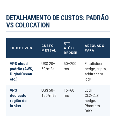
DETALHAMENTO DE CUSTOS: PADRÃO
VS COLOCATION
RTT
CUSTO
ADEQUADO
TIPO DE VPS
ATÉ O
MENSAL
PARA
BROKER
VPS cloud
US$ 20–
50–200
Estatística,
padrão (AWS,
60/mês
ms
hedge, cripto,
DigitalOcean
arbitragem
etc.)
lock
VPS
US$ 50–
15–60
Lock
dedicado,
150/mês
ms
CL2/CL3,
região do
hedge,
broker
Phantom
Drift