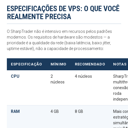
ESPECIFICAÇÕES DE VPS: O QUE VOCÊ
REALMENTE PRECISA
O SharpTrader não é intensivo em recursos pelos padrões
modernos. Os requisitos de hardware são modestos — a
prioridade é a qualidade da rede (baixa latência, baixo jitter,
uptime estável), não a capacidade de processamento:
ESPECIFICAÇÃO
MÍNIMO
RECOMENDADO
NOTAS
CPU
2
4 núcleos
SharpTr
núcleos
multith
conexão
roda
indepe
RAM
4 GB
8 GB
Mais co
estraté
simultâ