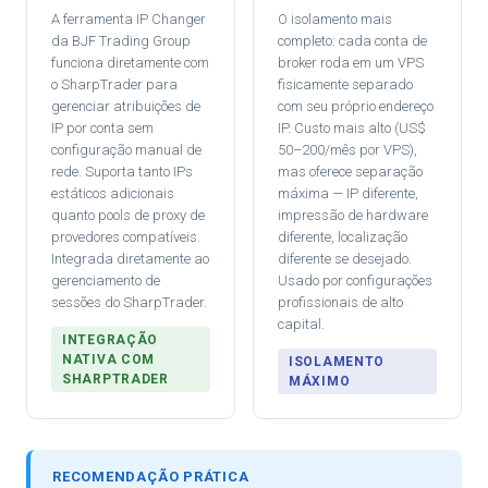
A ferramenta IP Changer
O isolamento mais
da BJF Trading Group
completo: cada conta de
funciona diretamente com
broker roda em um VPS
o SharpTrader para
fisicamente separado
gerenciar atribuições de
com seu próprio endereço
IP por conta sem
IP. Custo mais alto (US$
configuração manual de
50–200/mês por VPS),
rede. Suporta tanto IPs
mas oferece separação
estáticos adicionais
máxima — IP diferente,
quanto pools de proxy de
impressão de hardware
provedores compatíveis.
diferente, localização
Integrada diretamente ao
diferente se desejado.
gerenciamento de
Usado por configurações
sessões do SharpTrader.
profissionais de alto
capital.
INTEGRAÇÃO
NATIVA COM
ISOLAMENTO
SHARPTRADER
MÁXIMO
RECOMENDAÇÃO PRÁTICA