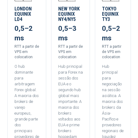
LONDON
NEW YORK
TOKYO
EQUINIX
EQUINIX
EQUINIX
LD4
NY4/NY5
TY3
0,5–2
0,5–3
0,5–2
ms
ms
ms
RTT a partir de
RTT a partir de
RTT a partir
VPS em
VPS em
de VPS em
colocation
colocation
colocation
O hub
Hub principal
Hub
dominante
para Forex na
principal
para
sessão dos
para
arbitragem
EUA e o
negociação
Forex global.
segundo hub
na sessão
A maioria dos
global mais
asiática. A
brokers de
importante. A
maioria dos
varejo
maioria dos
brokers da
europeus,
brokers
Ásia-
grande parte
voltados aos
Pacífico e
dos
EUA e prime
provedores
principais
brokers
regionais de
provedores de
hospedam
liquidez