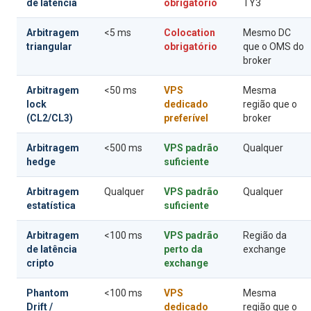
de latência
obrigatório
TY3
Arbitragem
<5 ms
Colocation
Mesmo DC
triangular
obrigatório
que o OMS do
broker
Arbitragem
<50 ms
VPS
Mesma
lock
dedicado
região que o
(CL2/CL3)
preferível
broker
Arbitragem
<500 ms
VPS padrão
Qualquer
hedge
suficiente
Arbitragem
Qualquer
VPS padrão
Qualquer
estatística
suficiente
Arbitragem
<100 ms
VPS padrão
Região da
de latência
perto da
exchange
cripto
exchange
Phantom
<100 ms
VPS
Mesma
Drift /
dedicado
região que o