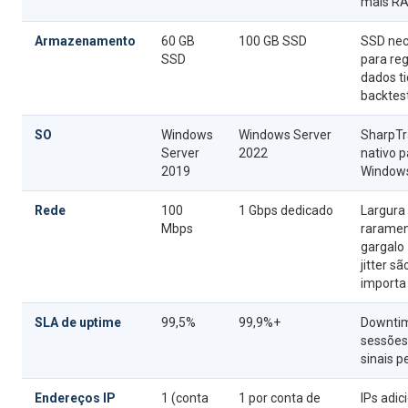
mais R
Armazenamento
60 GB
100 GB SSD
SSD nec
SSD
para reg
dados ti
backtes
SO
Windows
Windows Server
SharpTr
Server
2022
nativo p
2019
Window
Rede
100
1 Gbps dedicado
Largura
Mbps
raramen
gargalo 
jitter s
importa
SLA de uptime
99,5%
99,9%+
Downtim
sessões 
sinais p
Endereços IP
1 (conta
1 por conta de
IPs adic