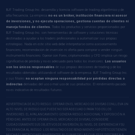
BJF Trading Group Inc. desarrolla y licencia software de trading algorítmico y de
alta frecuencia. La empresa
no es un bróker, institución financiera ni asesor
de inversiones, y no ejecuta operaciones, gestiona cuentas de clientes ni
maneja fondos de clientes.
Todos los productos y servicios proporcionados por
BJF Trading Group Inc. son herramientas de software y soluciones técnicas
destinadas a ayudar a los traders profesionales a automatizar sus propias
estrategias. Nada en este sitio web debe interpretarse como asesoramiento
financiero, recomendación de inversión ni oferta para comprar o vender ningún
instrumento financiero. Operar con Forex, criptomonedas y CFD implica un riesgo
significativo de pérdida y no es adecuado para todos los inversores.
Los usuarios
son los únicos responsables
de sus propias decisiones de trading y de los
resultados obtenidos utilizando el software de la empresa. BJF Trading Group Inc.
y sus filiales
no aceptan ninguna responsabilidad por pérdidas directas o
indirectas
derivadas del uso o mal uso de sus productos. El rendimiento pasado
no es indicativo de resultados futuros.
ADVERTENCIA DE ALTO RIESGO: OPERAR EN EL MERCADO DE DIVISAS CONLLEVA UN
ALTO NIVEL DE RIESGO QUE PUEDE NO SER ADECUADO PARA TODOS LOS
INVERSORES. EL APALANCAMIENTO GENERA RIESGO ADICIONAL Y EXPOSICIÓN A
PÉRDIDAS. ANTES DE OPERAR EN EL MERCADO DE DIVISAS, CONSIDERE
CUIDADOSAMENTE SUS OBJETIVOS DE INVERSIÓN, SU NIVEL DE EXPERIENCIA Y SU
TOLERANCIA AL RIESGO. LOS RESULTADOS DE RENDIMIENTO HIPOTÉTICOS TIENEN
MUCHAS LIMITACIONES INHERENTES, ALGUNAS DE LAS CUALES SE DESCRIBEN A