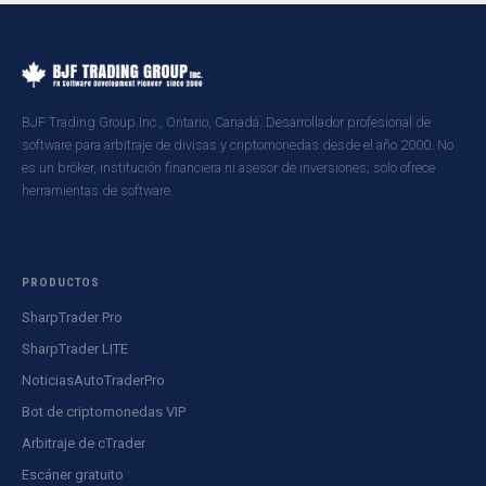
BJF Trading Group Inc., Ontario, Canadá. Desarrollador profesional de
software para arbitraje de divisas y criptomonedas desde el año 2000. No
es un bróker, institución financiera ni asesor de inversiones; solo ofrece
herramientas de software.
PRODUCTOS
SharpTrader Pro
SharpTrader LITE
NoticiasAutoTraderPro
Bot de criptomonedas VIP
Arbitraje de cTrader
Escáner gratuito