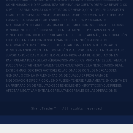
CONTINUACIÓN. NO SE GARANTIZA QUE NINGUNA CUENTA OBTENGA BENEFICIOS
O PÉRDIDAS SIMILARES A LOS MOSTRADOS. DE HECHO, CON FRECUENCIA EXISTEN
GRANDES DIFERENCIAS ENTRE LOS RESULTADOS DE RENDIMIENTO HIPOTÉTICOS Y
LOS RESULTADOS REALES OBTENIDOS POR CUALQUIER PROGRAMA DE
NEGOCIACIÓN EN PARTICULAR. UNA DE LAS LIMITACIONES DE LOS RESULTADOS DE
RENDIMIENTO HIPOTÉTICOS ES QUE GENERALMENTE SE PREPARAN CON LA
VENTAJA DE CONOCER LOS RESULTADOS A POSTERIORI. ADEMÁS, LA NEGOCIACIÓN
HIPOTÉTICA NO IMPLICA RIESGO FINANCIERO, Y NINGÚN REGISTRO DE
NEGOCIACIÓN HIPOTÉTICA PUEDE REFLEJAR COMPLETAMENTE EL IMPACTO DEL
RIESGO FINANCIERO EN LA NEGOCIACIÓN REAL. POR EJEMPLO, LA CAPACIDAD DE
SOPORTAR PÉRDIDAS O DE ADHERIRSE A UN PROGRAMA DE NEGOCIACIÓN EN
PARTICULAR A PESAR DE LAS PÉRDIDAS SON ASPECTOS IMPORTANTES QUE TAMBIÉN
PUEDEN AFECTAR NEGATIVAMENTE LOS RESULTADOS DE LA NEGOCIACIÓN REAL.
EXISTEN MUCHOS OTROS FACTORES RELACIONADOS CON LOS MERCADOS EN
GENERAL O CON LA IMPLEMENTACIÓN DE CUALQUIER PROGRAMA DE
NEGOCIACIÓN ESPECÍFICO QUE NO PUEDEN TENERSE PLENAMENTE EN CUENTA EN
LA PREPARACIÓN DE RESULTADOS DE RENDIMIENTO HIPOTÉTICOS Y QUE PUEDEN
AFECTAR NEGATIVAMENTE A LOS RESULTADOS REALES DE LAS OPERACIONES.
SharpTrader™ — All rights reserved