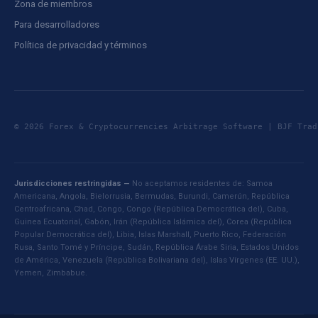
Zona de miembros
Para desarrolladores
Política de privacidad y términos
© 2026 Forex & Cryptocurrencies Arbitrage Software | BJF Tr
Jurisdicciones restringidas —
No aceptamos residentes de: Samoa
Americana, Angola, Bielorrusia, Bermudas, Burundi, Camerún, República
Centroafricana, Chad, Congo, Congo (República Democrática del), Cuba,
Guinea Ecuatorial, Gabón, Irán (República Islámica del), Corea (República
Popular Democrática del), Libia, Islas Marshall, Puerto Rico, Federación
Rusa, Santo Tomé y Príncipe, Sudán, República Árabe Siria, Estados Unidos
de América, Venezuela (República Bolivariana del), Islas Vírgenes (EE. UU.),
Yemen, Zimbabue.