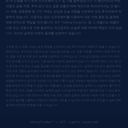
는 데 도움을 주기 위한 소프트웨어 도구 및 기술 솔루션입니다. 이 웹사이트의 어떤
내용도 금융 자문, 투자 권고 또는 금융 상품의 매매 제안으로 해석되어서는 안 됩니
다. 외환, 암호화폐 및 CFD 거래는 상당한 손실 위험을 수반하며 모든 투자자에게 적
합하지 않습니다. 사용자는 당사 소프트웨어를 사용하여 내린 거래 결정 및 결과에
대해 전적으로 책임을 져야 합니다. BJF Trading Group Inc. 및 그 계열사는 제품의
사용 또는 오용으로 인해 발생하는 직간접적인 손실에 대해 어떠한 책임도 지지 않습
니다. 과거의 실적은 미래의 결과를 보장하지 않습니다.
고위험 경고: 외환 거래는 높은 위험을 수반하며 모든 투자자에게 적합하지 않을 수 있습니다.
레버리지는 추가적인 위험과 손실 가능성을 초래합니다. 외환 거래를 시작하기 전에 투자 목
표, 경험 수준 및 위험 감수 능력을 신중하게 고려하십시오. 가상 성과 결과는 여러 가지 내재
적인 한계를 가지고 있으며, 그중 일부는 아래에 설명되어 있습니다. 어떠한 계좌도 표시된 것
과 유사한 수익 또는 손실을 달성할 것이라는 보장은 없습니다. 실제로 가상 성과 결과와 특정
거래 프로그램의 실제 결과 사이에는 상당한 차이가 있는 경우가 많습니다. 가상 성과 결과의
한계 중 하나는 일반적으로 사후 분석을 통해 작성된다는 점입니다. 또한 가상 거래는 재정적
위험을 수반하지 않으며, 어떠한 가상 거래 기록도 실제 거래에서 발생하는 재정적 위험의 영
향을 완벽하게 반영할 수 없습니다. 예를 들어, 손실을 감당하는 능력이나 손실에도 불구하고
특정 거래 프로그램을 고수하는 능력은 실제 거래 결과에 부정적인 영향을 미칠 수 있는 중요
한 요소입니다. 시장 전반이나 특정 거래 프로그램의 실행과 관련된 수많은 다른 요인들이 가
상 성과 결과를 산출하는 과정에서 완전히 고려될 ​​수 없으며, 이러한 모든 요인들이 실제 거래
결과에 부정적인 영향을 미칠 수 있습니다.
SharpTrader™ — All rights reserved