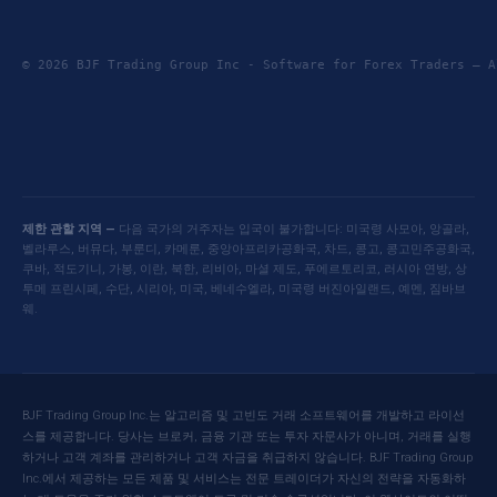
© 2026 BJF Trading Group Inc - Software for Forex Traders —
제한 관할 지역 —
다음 국가의 거주자는 입국이 불가합니다: 미국령 사모아, 앙골라,
벨라루스, 버뮤다, 부룬디, 카메룬, 중앙아프리카공화국, 차드, 콩고, 콩고민주공화국,
쿠바, 적도기니, 가봉, 이란, 북한, 리비아, 마셜 제도, 푸에르토리코, 러시아 연방, 상
투메 프린시페, 수단, 시리아, 미국, 베네수엘라, 미국령 버진아일랜드, 예멘, 짐바브
웨.
BJF Trading Group Inc.는 알고리즘 및 고빈도 거래 소프트웨어를 개발하고 라이선
스를 제공합니다. 당사는 브로커, 금융 기관 또는 투자 자문사가 아니며, 거래를 실행
하거나 고객 계좌를 관리하거나 고객 자금을 취급하지 않습니다. BJF Trading Group
Inc.에서 제공하는 모든 제품 및 서비스는 전문 트레이더가 자신의 전략을 자동화하