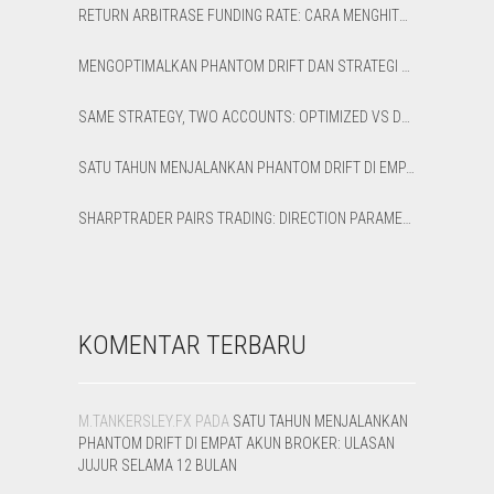
RETURN ARBITRASE FUNDING RATE: CARA MENGHITUNG APR BERSIH DAN BREAK-EVEN
MENGOPTIMALKAN PHANTOM DRIFT DAN STRATEGI LOCK DI SHARPTRADER OPTIMIZER
SAME STRATEGY, TWO ACCOUNTS: OPTIMIZED VS DEFAULT LATENCY ARBITRAGE ON XAUUSD
SATU TAHUN MENJALANKAN PHANTOM DRIFT DI EMPAT AKUN BROKER: ULASAN JUJUR SELAMA 12 BULAN
SHARPTRADER PAIRS TRADING: DIRECTION PARAMETER EXPLAINED — ALL 8 MODES
KOMENTAR TERBARU
M.TANKERSLEY.FX
PADA
SATU TAHUN MENJALANKAN
PHANTOM DRIFT DI EMPAT AKUN BROKER: ULASAN
JUJUR SELAMA 12 BULAN