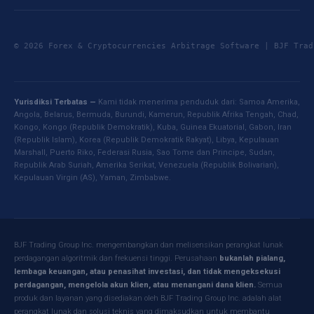
© 2026 Forex & Cryptocurrencies Arbitrage Software | BJF Tr
Yurisdiksi Terbatas —
Kami tidak menerima penduduk dari: Samoa Amerika,
Angola, Belarus, Bermuda, Burundi, Kamerun, Republik Afrika Tengah, Chad,
Kongo, Kongo (Republik Demokratik), Kuba, Guinea Ekuatorial, Gabon, Iran
(Republik Islam), Korea (Republik Demokratik Rakyat), Libya, Kepulauan
Marshall, Puerto Riko, Federasi Rusia, Sao Tome dan Principe, Sudan,
Republik Arab Suriah, Amerika Serikat, Venezuela (Republik Bolivarian),
Kepulauan Virgin (AS), Yaman, Zimbabwe.
BJF Trading Group Inc. mengembangkan dan melisensikan perangkat lunak
perdagangan algoritmik dan frekuensi tinggi. Perusahaan
bukanlah pialang,
lembaga keuangan, atau penasihat investasi, dan tidak mengeksekusi
perdagangan, mengelola akun klien, atau menangani dana klien.
Semua
produk dan layanan yang disediakan oleh BJF Trading Group Inc. adalah alat
perangkat lunak dan solusi teknis yang dimaksudkan untuk membantu