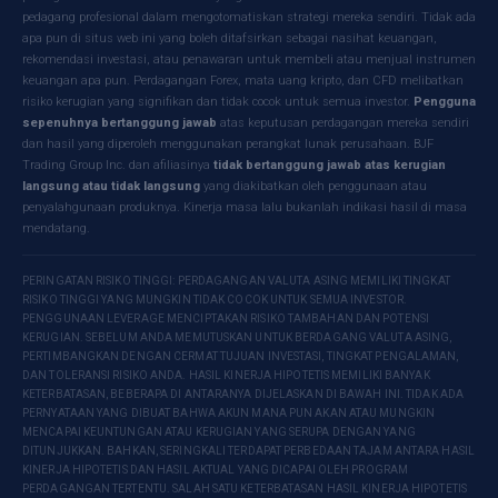
pedagang profesional dalam mengotomatiskan strategi mereka sendiri. Tidak ada
apa pun di situs web ini yang boleh ditafsirkan sebagai nasihat keuangan,
rekomendasi investasi, atau penawaran untuk membeli atau menjual instrumen
keuangan apa pun. Perdagangan Forex, mata uang kripto, dan CFD melibatkan
risiko kerugian yang signifikan dan tidak cocok untuk semua investor.
Pengguna
sepenuhnya bertanggung jawab
atas keputusan perdagangan mereka sendiri
dan hasil yang diperoleh menggunakan perangkat lunak perusahaan. BJF
Trading Group Inc. dan afiliasinya
tidak bertanggung jawab atas kerugian
langsung atau tidak langsung
yang diakibatkan oleh penggunaan atau
penyalahgunaan produknya. Kinerja masa lalu bukanlah indikasi hasil di masa
mendatang.
PERINGATAN RISIKO TINGGI: PERDAGANGAN VALUTA ASING MEMILIKI TINGKAT
RISIKO TINGGI YANG MUNGKIN TIDAK COCOK UNTUK SEMUA INVESTOR.
PENGGUNAAN LEVERAGE MENCIPTAKAN RISIKO TAMBAHAN DAN POTENSI
KERUGIAN. SEBELUM ANDA MEMUTUSKAN UNTUK BERDAGANG VALUTA ASING,
PERTIMBANGKAN DENGAN CERMAT TUJUAN INVESTASI, TINGKAT PENGALAMAN,
DAN TOLERANSI RISIKO ANDA. HASIL KINERJA HIPOTETIS MEMILIKI BANYAK
KETERBATASAN, BEBERAPA DI ANTARANYA DIJELASKAN DI BAWAH INI. TIDAK ADA
PERNYATAAN YANG DIBUAT BAHWA AKUN MANA PUN AKAN ATAU MUNGKIN
MENCAPAI KEUNTUNGAN ATAU KERUGIAN YANG SERUPA DENGAN YANG
DITUNJUKKAN. BAHKAN, SERINGKALI TERDAPAT PERBEDAAN TAJAM ANTARA HASIL
KINERJA HIPOTETIS DAN HASIL AKTUAL YANG DICAPAI OLEH PROGRAM
PERDAGANGAN TERTENTU. SALAH SATU KETERBATASAN HASIL KINERJA HIPOTETIS