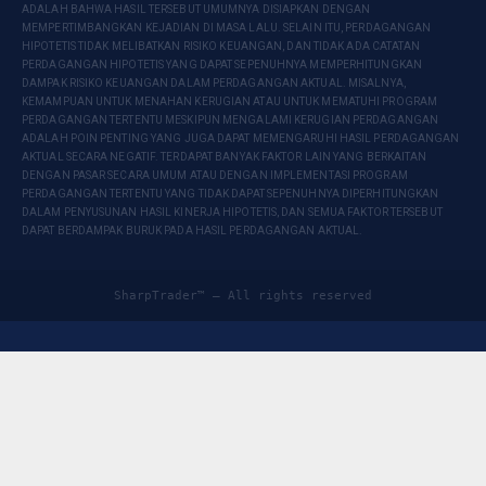
ADALAH BAHWA HASIL TERSEBUT UMUMNYA DISIAPKAN DENGAN
MEMPERTIMBANGKAN KEJADIAN DI MASA LALU. SELAIN ITU, PERDAGANGAN
HIPOTETIS TIDAK MELIBATKAN RISIKO KEUANGAN, DAN TIDAK ADA CATATAN
PERDAGANGAN HIPOTETIS YANG DAPAT SEPENUHNYA MEMPERHITUNGKAN
DAMPAK RISIKO KEUANGAN DALAM PERDAGANGAN AKTUAL. MISALNYA,
KEMAMPUAN UNTUK MENAHAN KERUGIAN ATAU UNTUK MEMATUHI PROGRAM
PERDAGANGAN TERTENTU MESKIPUN MENGALAMI KERUGIAN PERDAGANGAN
ADALAH POIN PENTING YANG JUGA DAPAT MEMENGARUHI HASIL PERDAGANGAN
AKTUAL SECARA NEGATIF. TERDAPAT BANYAK FAKTOR LAIN YANG BERKAITAN
DENGAN PASAR SECARA UMUM ATAU DENGAN IMPLEMENTASI PROGRAM
PERDAGANGAN TERTENTU YANG TIDAK DAPAT SEPENUHNYA DIPERHITUNGKAN
DALAM PENYUSUNAN HASIL KINERJA HIPOTETIS, DAN SEMUA FAKTOR TERSEBUT
DAPAT BERDAMPAK BURUK PADA HASIL PERDAGANGAN AKTUAL.
SharpTrader™ — All rights reserved