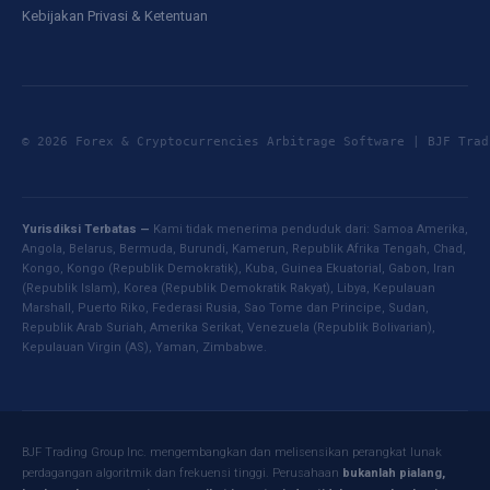
Kebijakan Privasi & Ketentuan
© 2026 Forex & Cryptocurrencies Arbitrage Software | BJF Tr
Yurisdiksi Terbatas —
Kami tidak menerima penduduk dari: Samoa Amerika,
Angola, Belarus, Bermuda, Burundi, Kamerun, Republik Afrika Tengah, Chad,
Kongo, Kongo (Republik Demokratik), Kuba, Guinea Ekuatorial, Gabon, Iran
(Republik Islam), Korea (Republik Demokratik Rakyat), Libya, Kepulauan
Marshall, Puerto Riko, Federasi Rusia, Sao Tome dan Principe, Sudan,
Republik Arab Suriah, Amerika Serikat, Venezuela (Republik Bolivarian),
Kepulauan Virgin (AS), Yaman, Zimbabwe.
BJF Trading Group Inc. mengembangkan dan melisensikan perangkat lunak
perdagangan algoritmik dan frekuensi tinggi. Perusahaan
bukanlah pialang,