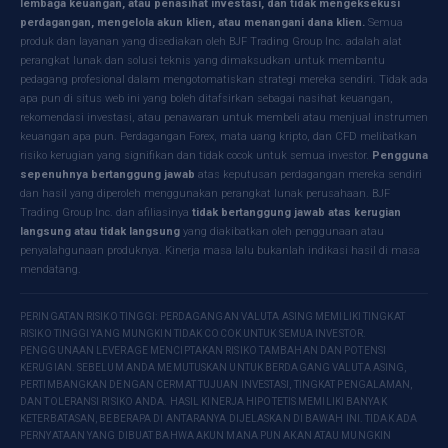
lembaga keuangan, atau penasihat investasi, dan tidak mengeksekusi
perdagangan, mengelola akun klien, atau menangani dana klien.
Semua
produk dan layanan yang disediakan oleh BJF Trading Group Inc. adalah alat
perangkat lunak dan solusi teknis yang dimaksudkan untuk membantu
pedagang profesional dalam mengotomatiskan strategi mereka sendiri. Tidak ada
apa pun di situs web ini yang boleh ditafsirkan sebagai nasihat keuangan,
rekomendasi investasi, atau penawaran untuk membeli atau menjual instrumen
keuangan apa pun. Perdagangan Forex, mata uang kripto, dan CFD melibatkan
risiko kerugian yang signifikan dan tidak cocok untuk semua investor.
Pengguna
sepenuhnya bertanggung jawab
atas keputusan perdagangan mereka sendiri
dan hasil yang diperoleh menggunakan perangkat lunak perusahaan. BJF
Trading Group Inc. dan afiliasinya
tidak bertanggung jawab atas kerugian
langsung atau tidak langsung
yang diakibatkan oleh penggunaan atau
penyalahgunaan produknya. Kinerja masa lalu bukanlah indikasi hasil di masa
mendatang.
PERINGATAN RISIKO TINGGI: PERDAGANGAN VALUTA ASING MEMILIKI TINGKAT
RISIKO TINGGI YANG MUNGKIN TIDAK COCOK UNTUK SEMUA INVESTOR.
PENGGUNAAN LEVERAGE MENCIPTAKAN RISIKO TAMBAHAN DAN POTENSI
KERUGIAN. SEBELUM ANDA MEMUTUSKAN UNTUK BERDAGANG VALUTA ASING,
PERTIMBANGKAN DENGAN CERMAT TUJUAN INVESTASI, TINGKAT PENGALAMAN,
DAN TOLERANSI RISIKO ANDA. HASIL KINERJA HIPOTETIS MEMILIKI BANYAK
KETERBATASAN, BEBERAPA DI ANTARANYA DIJELASKAN DI BAWAH INI. TIDAK ADA
PERNYATAAN YANG DIBUAT BAHWA AKUN MANA PUN AKAN ATAU MUNGKIN