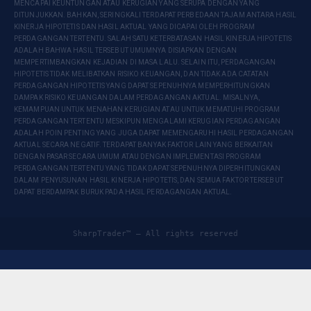
MENCAPAI KEUNTUNGAN ATAU KERUGIAN YANG SERUPA DENGAN YANG
DITUNJUKKAN. BAHKAN, SERINGKALI TERDAPAT PERBEDAAN TAJAM ANTARA HASIL
KINERJA HIPOTETIS DAN HASIL AKTUAL YANG DICAPAI OLEH PROGRAM
PERDAGANGAN TERTENTU. SALAH SATU KETERBATASAN HASIL KINERJA HIPOTETIS
ADALAH BAHWA HASIL TERSEBUT UMUMNYA DISIAPKAN DENGAN
MEMPERTIMBANGKAN KEJADIAN DI MASA LALU. SELAIN ITU, PERDAGANGAN
HIPOTETIS TIDAK MELIBATKAN RISIKO KEUANGAN, DAN TIDAK ADA CATATAN
PERDAGANGAN HIPOTETIS YANG DAPAT SEPENUHNYA MEMPERHITUNGKAN
DAMPAK RISIKO KEUANGAN DALAM PERDAGANGAN AKTUAL. MISALNYA,
KEMAMPUAN UNTUK MENAHAN KERUGIAN ATAU UNTUK MEMATUHI PROGRAM
PERDAGANGAN TERTENTU MESKIPUN MENGALAMI KERUGIAN PERDAGANGAN
ADALAH POIN PENTING YANG JUGA DAPAT MEMENGARUHI HASIL PERDAGANGAN
AKTUAL SECARA NEGATIF. TERDAPAT BANYAK FAKTOR LAIN YANG BERKAITAN
DENGAN PASAR SECARA UMUM ATAU DENGAN IMPLEMENTASI PROGRAM
PERDAGANGAN TERTENTU YANG TIDAK DAPAT SEPENUHNYA DIPERHITUNGKAN
DALAM PENYUSUNAN HASIL KINERJA HIPOTETIS, DAN SEMUA FAKTOR TERSEBUT
DAPAT BERDAMPAK BURUK PADA HASIL PERDAGANGAN AKTUAL.
SharpTrader™ — All rights reserved