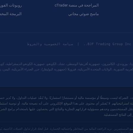
المراجحة في منصة cTrader
روبوتات الفو
ماسح ضوئي مجاني
البرمجة المخ
سياسة الخصوصية والشروط
مودا، بوروندي، الكاميرون، جمهورية أفريقيا الوسطى، تشاد، الكونغو، جمهورية الكونغو الديمقراطية، كوبا،
ية السورية، الولايات المتحدة الأمريكية، فنزويلا (جمهورية البوليفار)، جزر العذراء الأمريكية، اليمن، ز
 أتمتة استراتيجياتهم. لا يُفسّر أي محتوى على هذا الموقع الإلكتروني على أنه نصيحة مالية، أو توصية ا
لى النتائج المستقبلية.
ع المستثمرين. تزيد الرافعة المالية من المخاطر واحتمالية الخسارة. قبل اتخاذ قرار تداول العملات الأجنبية،