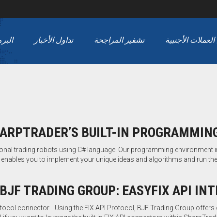
لعملات الأجنبية
تشفير المراجحة
تداول الأخبار
البرمجي
ARPTRADER’S BUILT-IN PROGRAMMIN
sonal trading robots using C# language. Our programming environment i
 It enables you to implement your unique ideas and algorithms and run 
BJF TRADING GROUP: EASYFIX API I
otocol connector. Using the FIX API Protocol, BJF Trading Group offers d