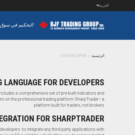
العربية
التحكيم في سوق ا
الرئيسية
»
FOR DEVELOPERS
G LANGUAGE FOR DEVELOPERS
ncludes a comprehensive set of pre-built indicators and
them on the professional trading platform SharpTrader—a
platform built for traders, not brokers.
NTEGRATION FOR SHARPTRADER
evelopers to integrate any third-party applications with