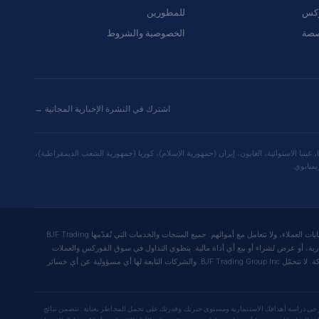
ركس
للمطورين
صصة
الخصوصية والشروط
اشترك في النشرة الإخبارية المجانية →
 غينيا الاستوائية، الغابون، إيران (جمهورية الإسلام)، كوريا (جمهورية الشعب الديمقراطية)،
يمبابوي.
تُطوّر شركة BJF Trading Group Inc. وتُرخّص برامج التداول الخوارزمي والتداول عالي التردد. الشركة ليست وسيطًا أو مؤسسة مالية أو مستشارًا استثماريًا، ولا تُنفّذ عمليات التداول، ولا تُدير حسابات العملاء، ولا تتعامل مع أموالهم. جميع المنتجات والخدمات التي تُقدّمها BJF Trading
ستثمارية، أو عرض لشراء أو بيع أي أداة مالية. ينطوي التداول في سوق الفوركس والعملات
الرقمية وعقود الفروقات على مخاطر خسارة كبيرة، وهو غير مناسب لجميع المستثمرين. يتحمّل المستخدمون وحدهم مسؤولية قراراتهم التجارية والنتائج التي يحصلون عليها باستخدام برامج الشركة. لا تتحمّل BJF Trading Group Inc. والشركات التابعة لها أي مسؤولية عن أي خسائر
 يُرجى دراسة أهدافك الاستثمارية ومستوى خبرتك وقدرتك على تحمل المخاطر بعناية. تتضمن نتائج