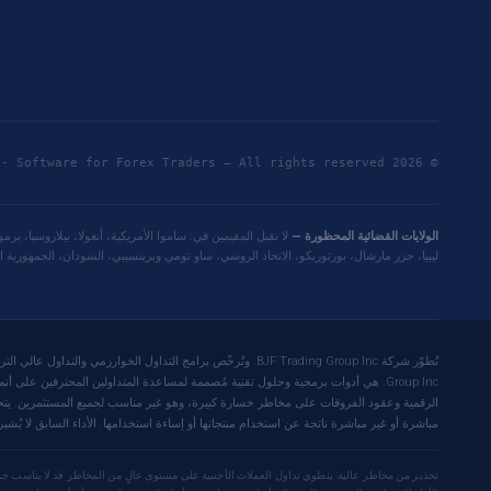
© 2026 BJF Trading Group Inc - Software for Forex Traders — All rights reserved.. |
الولايات القضائية المحظورة —
لا نقبل المقيمين في: ساموا الأمريكية، أنغولا، بيلاروسيا، بر
ليبيا، جزر مارشال، بورتوريكو، الاتحاد الروسي، ساو تومي وبرينسيبي، السودان، الجمهورية العرب
Group Inc. هي أدوات برمجية وحلول تقنية مُصممة لمساعدة المتداولين المحترفين على
مباشرة أو غير مباشرة ناتجة عن استخدام منتجاتها أو إساءة استخدامها. الأداء السابق لا يُشير إ
تحذير من مخاطر عالية: ينطوي تداول العملات الأجنبية على مستوى عالٍ من المخاطر قد لا يناسب جمي