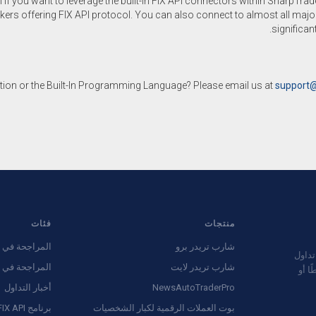
 if you want to leverage the built-in FIX API connectors within SharpTrad
ers offering FIX API protocol. You can also connect to almost all ma
significan
ation or the Built-In Programming Language? Please email us at
support@
منتجات
فئات
شارب تريدر برو
المراجحة في 
ال تداول
شارب تريدر لايت
المراجحة في 
2000. ليست وسيطًا أو
NewsAutoTraderPro
أخبار التداول
بوت العملات الرقمية لكبار الشخصيات
برنامج FIX API